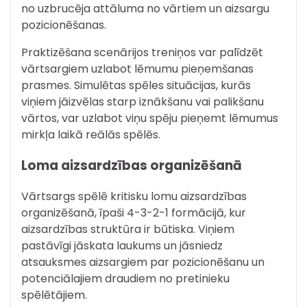
no uzbrucēja attāluma no vārtiem un aizsargu
pozicionēšanas.
Praktizēšana scenārijos treniņos var palīdzēt
vārtsargiem uzlabot lēmumu pieņemšanas
prasmes. Simulētas spēles situācijas, kurās
viņiem jāizvēlas starp iznākšanu vai palikšanu
vārtos, var uzlabot viņu spēju pieņemt lēmumus
mirkļa laikā reālās spēlēs.
Loma aizsardzības organizēšanā
Vārtsargs spēlē kritisku lomu aizsardzības
organizēšanā, īpaši 4-3-2-1 formācijā, kur
aizsardzības struktūra ir būtiska. Viņiem
pastāvīgi jāskata laukums un jāsniedz
atsauksmes aizsargiem par pozicionēšanu un
potenciālajiem draudiem no pretinieku
spēlētājiem.