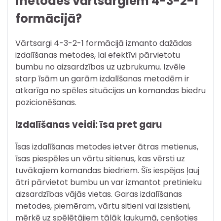
metodes vārtsargiem 4-3-2-1
formācijā?
Vārtsargi 4-3-2-1 formācijā izmanto dažādas
izdalīšanas metodes, lai efektīvi pārvietotu
bumbu no aizsardzības uz uzbrukumu. Izvēle
starp īsām un garām izdalīšanas metodēm ir
atkarīga no spēles situācijas un komandas biedru
pozicionēšanas.
Izdalīšanas veidi: īsa pret garu
Īsas izdalīšanas metodes ietver ātras metienus,
īsas piespēles un vārtu sitienus, kas vērsti uz
tuvākajiem komandas biedriem. Šīs iespējas ļauj
ātri pārvietot bumbu un var izmantot pretinieku
aizsardzības vājās vietas. Garas izdalīšanas
metodes, piemēram, vārtu sitieni vai izsistieni,
mērķē uz spēlētājiem tālāk laukumā, cenšoties