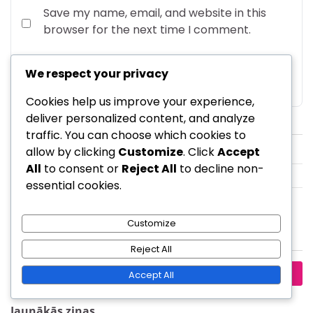
Save my name, email, and website in this
browser for the next time I comment.
We respect your privacy
Cookies help us improve your experience,
Saites
deliver personalized content, and analyze
traffic. You can choose which cookies to
allow by clicking
Customize
. Click
Accept
Viss saturs
All
to consent or
Reject All
to decline non-
Kas mēs esam
essential cookies.
Sazinieties
Customize
Meklēt
Reject All
Search
Accept All
for:
Jaunākās ziņas