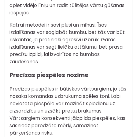
apiet vidējo līniju un radīt tūlītējas vārtu gūšanas
iespējas.
Katrai metodei ir savi plusi un mīnusi. Īsas
izdalīšanas var saglabāt bumbu, bet tās var būt
riskantas, ja pretinieki agresīvi uzbrūk. Garas
izdalīšanas var segt lielāku attālumu, bet prasa
precīzu izpildi, lai izvairītos no bumbas
zaudēšanas.
Precīzas piespēles nozīme
Precīzas piespēles ir būtiskas vārtsargiem, jo tās
nosaka komandas uzbrukuma spēles toni. Labi
novietota piespēle var mazināt spiedienu uz
aizsardzību un uzsākt pretuzbrukumus.
Vārtsargiem konsekventi jāizpilda piespēles, kas
sasniedz paredzēto mērķi, samazinot
pārķeršanas risku.