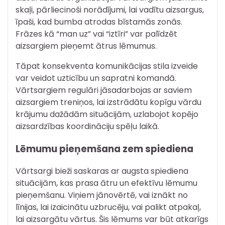
skaļi, pārliecinoši norādījumi, lai vadītu aizsargus,
īpaši, kad bumba atrodas bīstamās zonās.
Frāzes kā “man uz” vai “iztīri” var palīdzēt
aizsargiem pieņemt ātrus lēmumus.
Tāpat konsekventa komunikācijas stila izveide
var veidot uzticību un sapratni komandā.
Vārtsargiem regulāri jāsadarbojas ar saviem
aizsargiem treniņos, lai izstrādātu kopīgu vārdu
krājumu dažādām situācijām, uzlabojot kopējo
aizsardzības koordināciju spēļu laikā.
Lēmumu pieņemšana zem spiediena
Vārtsargi bieži saskaras ar augsta spiediena
situācijām, kas prasa ātru un efektīvu lēmumu
pieņemšanu. Viņiem jānovērtē, vai iznākt no
līnijas, lai izaicinātu uzbrucēju, vai palikt atpakaļ,
lai aizsargātu vārtus. Šis lēmums var būt atkarīgs