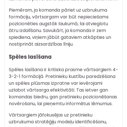
Piemēram, ja komanda pāriet uz uzbrukuma
formāciju, vārtsargam var būt nepieciešams
pozicionēties augstāk laukumā, lai atvieglotu
ātru izdalīšanu. Savukārt, ja komanda ir zem
spiediena, viņiem jābūt gataviem atkāpties un
nostiprināt aizsardzības līniju.
Spēles lasīšana
Spēles lasīšana ir kritiska prasme vārtsargiem 4-
3-2-1 formācijā. Pretinieku kustību paredzēšana
un spēles plūsmas izpratne var ievērojami
uzlabot vārtsarga efektivitāti. Tas ietver gan
komandas biedru, gan pretinieku pozicionēšanas
novērošanu, lai pieņemtu informētus lēmumus.
Vārtsargiem jāfokusējas uz pretinieku
uzbrukuma stratēģiju modeļu identificēšanu,