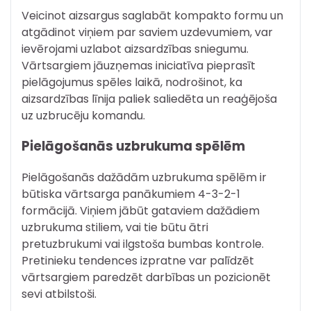
Veicinot aizsargus saglabāt kompakto formu un
atgādinot viņiem par saviem uzdevumiem, var
ievērojami uzlabot aizsardzības sniegumu.
Vārtsargiem jāuzņemas iniciatīva pieprasīt
pielāgojumus spēles laikā, nodrošinot, ka
aizsardzības līnija paliek saliedēta un reaģējoša
uz uzbrucēju komandu.
Pielāgošanās uzbrukuma spēlēm
Pielāgošanās dažādām uzbrukuma spēlēm ir
būtiska vārtsarga panākumiem 4-3-2-1
formācijā. Viņiem jābūt gataviem dažādiem
uzbrukuma stiliem, vai tie būtu ātri
pretuzbrukumi vai ilgstoša bumbas kontrole.
Pretinieku tendences izpratne var palīdzēt
vārtsargiem paredzēt darbības un pozicionēt
sevi atbilstoši.