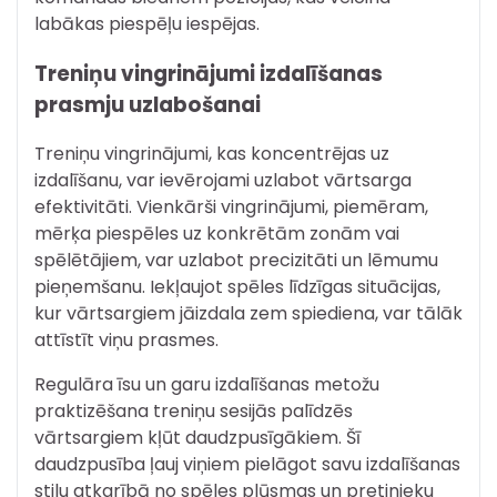
labākas piespēļu iespējas.
Treniņu vingrinājumi izdalīšanas
prasmju uzlabošanai
Treniņu vingrinājumi, kas koncentrējas uz
izdalīšanu, var ievērojami uzlabot vārtsarga
efektivitāti. Vienkārši vingrinājumi, piemēram,
mērķa piespēles uz konkrētām zonām vai
spēlētājiem, var uzlabot precizitāti un lēmumu
pieņemšanu. Iekļaujot spēles līdzīgas situācijas,
kur vārtsargiem jāizdala zem spiediena, var tālāk
attīstīt viņu prasmes.
Regulāra īsu un garu izdalīšanas metožu
praktizēšana treniņu sesijās palīdzēs
vārtsargiem kļūt daudzpusīgākiem. Šī
daudzpusība ļauj viņiem pielāgot savu izdalīšanas
stilu atkarībā no spēles plūsmas un pretinieku