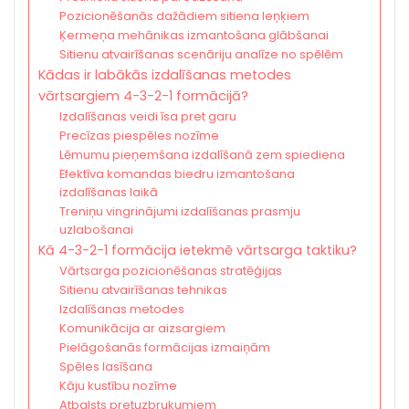
Pozicionēšanās dažādiem sitiena leņķiem
Ķermeņa mehānikas izmantošana glābšanai
Sitienu atvairīšanas scenāriju analīze no spēlēm
Kādas ir labākās izdalīšanas metodes
vārtsargiem 4-3-2-1 formācijā?
Izdalīšanas veidi īsa pret garu
Precīzas piespēles nozīme
Lēmumu pieņemšana izdalīšanā zem spiediena
Efektīva komandas biedru izmantošana
izdalīšanas laikā
Treniņu vingrinājumi izdalīšanas prasmju
uzlabošanai
Kā 4-3-2-1 formācija ietekmē vārtsarga taktiku?
Vārtsarga pozicionēšanas stratēģijas
Sitienu atvairīšanas tehnikas
Izdalīšanas metodes
Komunikācija ar aizsargiem
Pielāgošanās formācijas izmaiņām
Spēles lasīšana
Kāju kustību nozīme
Atbalsts pretuzbrukumiem