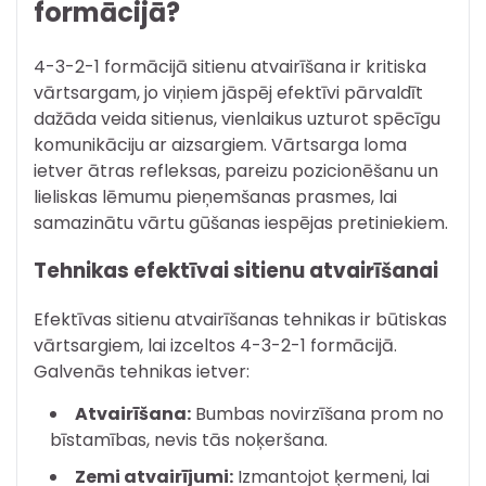
formācijā?
4-3-2-1 formācijā sitienu atvairīšana ir kritiska
vārtsargam, jo viņiem jāspēj efektīvi pārvaldīt
dažāda veida sitienus, vienlaikus uzturot spēcīgu
komunikāciju ar aizsargiem. Vārtsarga loma
ietver ātras refleksas, pareizu pozicionēšanu un
lieliskas lēmumu pieņemšanas prasmes, lai
samazinātu vārtu gūšanas iespējas pretiniekiem.
Tehnikas efektīvai sitienu atvairīšanai
Efektīvas sitienu atvairīšanas tehnikas ir būtiskas
vārtsargiem, lai izceltos 4-3-2-1 formācijā.
Galvenās tehnikas ietver:
Atvairīšana:
Bumbas novirzīšana prom no
bīstamības, nevis tās noķeršana.
Zemi atvairījumi:
Izmantojot ķermeni, lai