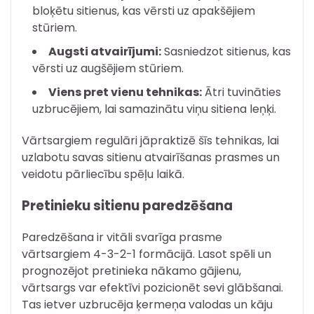
bloķētu sitienus, kas vērsti uz apakšējiem
stūriem.
Augsti atvairījumi:
Sasniedzot sitienus, kas
vērsti uz augšējiem stūriem.
Viens pret vienu tehnikas:
Ātri tuvināties
uzbrucējiem, lai samazinātu viņu sitiena leņķi.
Vārtsargiem regulāri jāpraktizē šīs tehnikas, lai
uzlabotu savas sitienu atvairīšanas prasmes un
veidotu pārliecību spēļu laikā.
Pretinieku sitienu paredzēšana
Paredzēšana ir vitāli svarīga prasme
vārtsargiem 4-3-2-1 formācijā. Lasot spēli un
prognozējot pretinieka nākamo gājienu,
vārtsargs var efektīvi pozicionēt sevi glābšanai.
Tas ietver uzbrucēja ķermeņa valodas un kāju