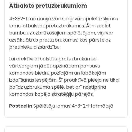
Atbalsts pretuzbrukumiem
4-3-2-1 formācijā vārtsargi var spēlēt izšķirošu
lomu, atbalstot pretuzbrukumus. Ātri izdalot
bumbu uz uzbrūkošajiem spēlētājiem, viņi var
uzsākt ātrus pretuzbrukumus, kas pārsteidz
pretinieku aizsardzību.
Lai efektīvi atbalstītu pretuzbrukumus,
vārtsargiem jābūt apzinātiem par savu
komandas biedru pozīcijām un labākajām
izdalīšanas iespējām. Šī proaktīvā pieeja ne tikai
palīdz uzbrukuma spēlē, bet arī nostiprina
komandas kopējo stratēģiju pārejās.
Posted in
Spēlētāju lomas 4-3-2-1 formācijā