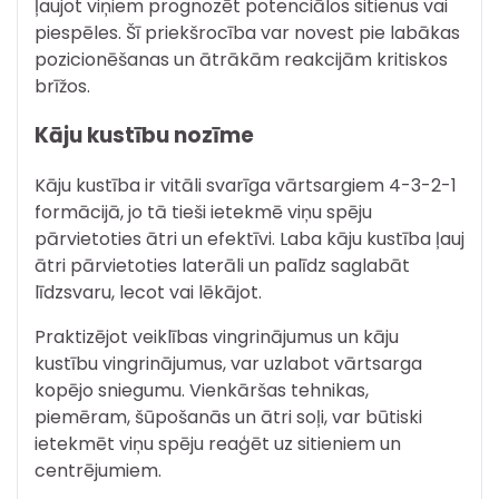
ļaujot viņiem prognozēt potenciālos sitienus vai
piespēles. Šī priekšrocība var novest pie labākas
pozicionēšanas un ātrākām reakcijām kritiskos
brīžos.
Kāju kustību nozīme
Kāju kustība ir vitāli svarīga vārtsargiem 4-3-2-1
formācijā, jo tā tieši ietekmē viņu spēju
pārvietoties ātri un efektīvi. Laba kāju kustība ļauj
ātri pārvietoties laterāli un palīdz saglabāt
līdzsvaru, lecot vai lēkājot.
Praktizējot veiklības vingrinājumus un kāju
kustību vingrinājumus, var uzlabot vārtsarga
kopējo sniegumu. Vienkāršas tehnikas,
piemēram, šūpošanās un ātri soļi, var būtiski
ietekmēt viņu spēju reaģēt uz sitieniem un
centrējumiem.