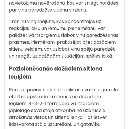
novietojuma novērošanu, kas var sniegt norādes
par viņu paredzēto sitiena virzienu.
Treniņu vingrinājumi, kas koncentrējas uz
reakcijas laiku un lēmumu pieņemšanu, var
palīdzēt vārtsargiem uzlabot viņu paredzēšanas
prasmes. Piemēram, praktizējot pret dažādiem
sitienu veidiem, var uzlabot viņu spēju paredzēt
un reaģēt uz dažādām situācijām spēles laikā.
Pozicionēšanās dažādiem sitiena
leņķiem
Pareiza pozicionēšana ir izšķiroša vārtsargam, lai
efektīvi apstrādātu sitienus no dažādiem
leņķiem. 4-3-2-1 formācijā vārtsargiem
jāpielāgo sava stāja atkarībā no uzbrucēja
atrašanās vietas un sitiena leņķa. Tas ietver
līdzsvarota stāja uzturēšanu un gatavību