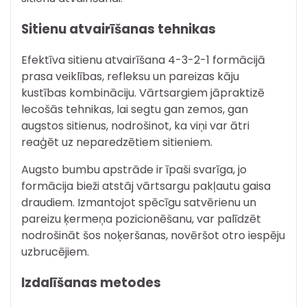
Sitienu atvairīšanas tehnikas
Efektīva sitienu atvairīšana 4-3-2-1 formācijā
prasa veiklības, refleksu un pareizas kāju
kustības kombināciju. Vārtsargiem jāpraktizē
lecošās tehnikas, lai segtu gan zemos, gan
augstos sitienus, nodrošinot, ka viņi var ātri
reaģēt uz neparedzētiem sitieniem.
Augsto bumbu apstrāde ir īpaši svarīga, jo
formācija bieži atstāj vārtsargu pakļautu gaisa
draudiem. Izmantojot spēcīgu satvērienu un
pareizu ķermeņa pozicionēšanu, var palīdzēt
nodrošināt šos noķeršanas, novēršot otro iespēju
uzbrucējiem.
Izdalīšanas metodes