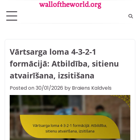
Skip
walloftheworld.org
to
content
Vārtsarga loma 4-3-2-1
formācijā: Atbildība, sitienu
atvairīšana, izsitišana
Posted on
30/01/2026
by
Braiens Kaldvels