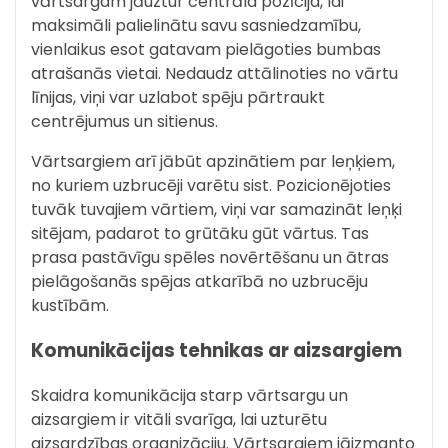
vārtsargam jāuztur centrāla pozīcija, lai
maksimāli palielinātu savu sasniedzamību,
vienlaikus esot gatavam pielāgoties bumbas
atrašanās vietai. Nedaudz attālinoties no vārtu
līnijas, viņi var uzlabot spēju pārtraukt
centrējumus un sitienus.
Vārtsargiem arī jābūt apzinātiem par leņķiem,
no kuriem uzbrucēji varētu sist. Pozicionējoties
tuvāk tuvajiem vārtiem, viņi var samazināt leņķi
sitējam, padarot to grūtāku gūt vārtus. Tas
prasa pastāvīgu spēles novērtēšanu un ātras
pielāgošanās spējas atkarībā no uzbrucēju
kustībām.
Komunikācijas tehnikas ar aizsargiem
Skaidra komunikācija starp vārtsargu un
aizsargiem ir vitāli svarīga, lai uzturētu
aizsardzības organizāciju. Vārtsargiem jāizmanto