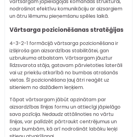
vārtsargam jāpielāgojas komandas struktūrai,
nodrošinot efektīvu komunikāciju ar aizsargiem
un ātru lēmumu pieņemšanu spēles laikā.
Vārtsarga pozicionēšanas stratēģijas
4-3-2-1 formācijā vārtsarga pozicionēšana ir
izšķiroša gan aizsardzības stabilitātei, gan
uzbrukuma atbalstam. Vārtsargam jāuztur
līdzsvarota stāja, gatavam pārvietoties laterāli
vai uz priekšu atkarībā no bumbas atrašanās
vietas. Šī pozicionēšana ļauj ātri reaģēt uz
sitieniem no dažādiem leņķiem.
Tāpat vārtsargam jābūt apzinātam par
aizsardzības līnijas formu un attiecīgi jāpielāgo
sava pozīcija. Nedaudz attālinoties no vārtu
līnijas, var palīdzēt pārtraukt centrējumus un
caur bumbām, kā arī nodrošināt labāku leņķi
sitienu atvairīšanai.