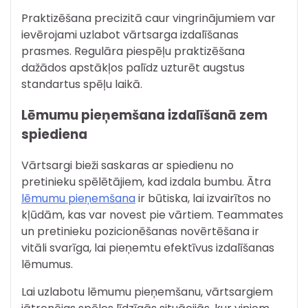
Praktizēšana precizitā caur vingrinājumiem var
ievērojami uzlabot vārtsarga izdalīšanas
prasmes. Regulāra piespēļu praktizēšana
dažādos apstākļos palīdz uzturēt augstus
standartus spēļu laikā.
Lēmumu pieņemšana izdalīšanā zem
spiediena
Vārtsargi bieži saskaras ar spiedienu no
pretinieku spēlētājiem, kad izdala bumbu. Ātra
lēmumu pieņemšana
ir būtiska, lai izvairītos no
kļūdām, kas var novest pie vārtiem. Teammates
un pretinieku pozicionēšanas novērtēšana ir
vitāli svarīga, lai pieņemtu efektīvus izdalīšanas
lēmumus.
Lai uzlabotu lēmumu pieņemšanu, vārtsargiem