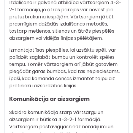
Izdalīšana ir galvenā atbildība vārtsargiem 4-3-
2-1 formācijā, jo ātras pārejas var novest pie
pretuzbrukuma iespējām. Vārtsargiem jābūt
prasmīgiem dažādās izdalīšanas metodēs,
tostarp metienos, sitienos un ātrās piespēlēs
aizsargiem vai vidējās līnijas spēlētājiem.
Izmantojot īsas piespēles, lai uzsāktu spēli, var
palīdzēt saglabāt bumbu un kontrolēt spēles
tempu. Tomēr vārtsargiem arī jābūt gataviem
piegādāt garas bumbas, kad tas nepieciešams,
īpaši, kad komanda cenšas izmantot telpu aiz
pretinieku aizsardzības līnijas.
Komunikācija ar aizsargiem
Skaidra komunikācija starp vārtsargu un
aizsargiem ir būtiska 4-3-2-1 formācijā.
Vārtsargam pastāvīgi jāsniedz norādījumi un