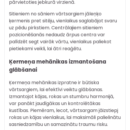
pārvietoties jebkurā virzienā.
Sitieniem no sāniem vārtsargiem jāleņķo
ķermenis pret sitēju, vienlaikus saglabājot svaru
uz pēdu pirkstiem. Centrālajiem sitieniem
pozicionēšanās nedaudz ārpus centra var
palīdzēt segt vairāk vārtu, vienlaikus paliekot
pietiekami veikli, lai ātri reaģētu.
Ķermeņa mehānikas izmantošana
glābšanai
Ķermeņa mehānikas izpratne ir būtiska
vārtsargiem, lai efektīvi veiktu glābšanas.
Izmantojot kājas, rokas un stumbru harmonijā,
var panākt jaudīgākas un kontrolētākas
kustības. Piemēram, lecot, vārtsargam jāizstiepj
rokas un kājas vienlaikus, lai maksimāli palielinātu
sasniedzamību un samazinātu traumu risku.