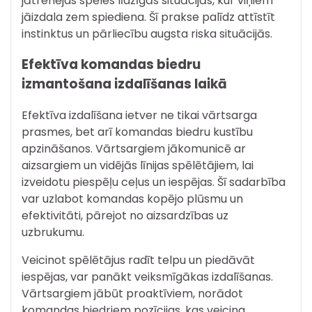
jātrenējas spēles līdzīgās situācijās, kur viņiem
jāizdala zem spiediena. Šī prakse palīdz attīstīt
instinktus un pārliecību augsta riska situācijās.
Efektīva komandas biedru
izmantošana izdalīšanas laikā
Efektīva izdalīšana ietver ne tikai vārtsarga
prasmes, bet arī komandas biedru kustību
apzināšanos. Vārtsargiem jākomunicē ar
aizsargiem un vidējās līnijas spēlētājiem, lai
izveidotu piespēļu ceļus un iespējas. Šī sadarbība
var uzlabot komandas kopējo plūsmu un
efektivitāti, pārejot no aizsardzības uz
uzbrukumu.
Veicinot spēlētājus radīt telpu un piedāvāt
iespējas, var panākt veiksmīgākas izdalīšanas.
Vārtsargiem jābūt proaktīviem, norādot
komandas biedriem pozīcijas, kas veicina