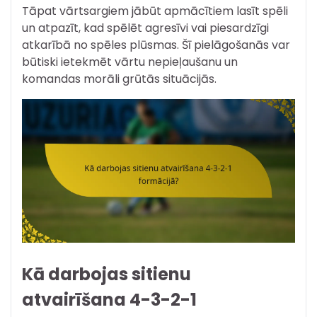
Tāpat vārtsargiem jābūt apmācītiem lasīt spēli
un atpazīt, kad spēlēt agresīvi vai piesardzīgi
atkarībā no spēles plūsmas. Šī pielāgošanās var
būtiski ietekmēt vārtu nepieļaušanu un
komandas morāli grūtās situācijās.
Kā darbojas sitienu
atvairīšana 4-3-2-1