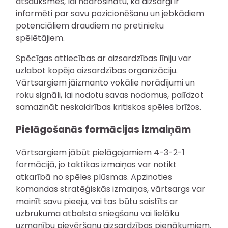
atsauksmes, lai nodrošinātu, ka aizsargi ir
informēti par savu pozicionēšanu un jebkādiem
potenciāliem draudiem no pretinieku
spēlētājiem.
Spēcīgas attiecības ar aizsardzības līniju var
uzlabot kopējo aizsardzības organizāciju.
Vārtsargiem jāizmanto vokālie norādījumi un
roku signāli, lai nodotu savas nodomus, palīdzot
samazināt neskaidrības kritiskos spēles brīžos.
Pielāgošanās formācijas izmaiņām
Vārtsargiem jābūt pielāgojamiem 4-3-2-1
formācijā, jo taktikas izmaiņas var notikt
atkarībā no spēles plūsmas. Apzinoties
komandas stratēģiskās izmaiņas, vārtsargs var
mainīt savu pieeju, vai tas būtu saistīts ar
uzbrukuma atbalsta sniegšanu vai lielāku
uzmanību pievēršanu aizsardzības pienākumiem.