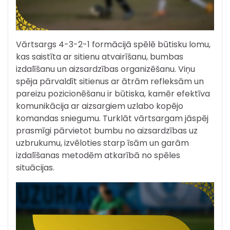
Vārtsargs 4-3-2-1 formācijā spēlē būtisku lomu,
kas saistīta ar sitienu atvairīšanu, bumbas
izdalīšanu un aizsardzības organizēšanu. Viņu
spēja pārvaldīt sitienus ar ātrām refleksām un
pareizu pozicionēšanu ir būtiska, kamēr efektīva
komunikācija ar aizsargiem uzlabo kopējo
komandas sniegumu. Turklāt vārtsargam jāspēj
prasmīgi pārvietot bumbu no aizsardzības uz
uzbrukumu, izvēloties starp īsām un garām
izdalīšanas metodēm atkarībā no spēles
situācijas.