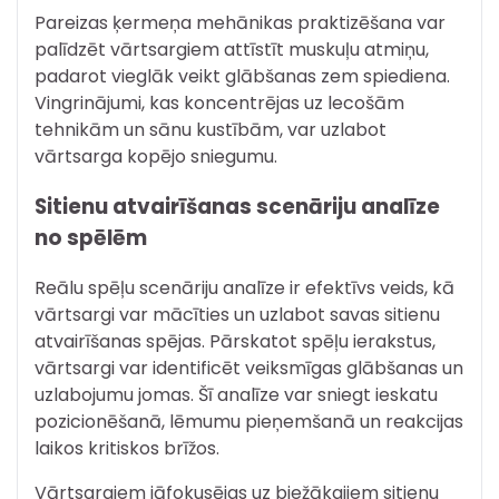
Pareizas ķermeņa mehānikas praktizēšana var
palīdzēt vārtsargiem attīstīt muskuļu atmiņu,
padarot vieglāk veikt glābšanas zem spiediena.
Vingrinājumi, kas koncentrējas uz lecošām
tehnikām un sānu kustībām, var uzlabot
vārtsarga kopējo sniegumu.
Sitienu atvairīšanas scenāriju analīze
no spēlēm
Reālu spēļu scenāriju analīze ir efektīvs veids, kā
vārtsargi var mācīties un uzlabot savas sitienu
atvairīšanas spējas. Pārskatot spēļu ierakstus,
vārtsargi var identificēt veiksmīgas glābšanas un
uzlabojumu jomas. Šī analīze var sniegt ieskatu
pozicionēšanā, lēmumu pieņemšanā un reakcijas
laikos kritiskos brīžos.
Vārtsargiem jāfokusējas uz biežākajiem sitienu