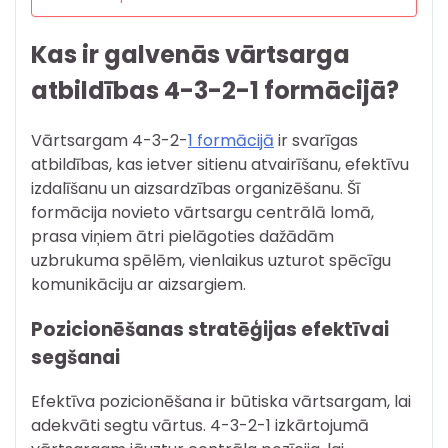
Kas ir galvenās vārtsarga
atbildības 4-3-2-1 formācijā?
Vārtsargam 4-3-2-
1 formācijā
ir svarīgas
atbildības, kas ietver sitienu atvairīšanu, efektīvu
izdalīšanu un aizsardzības organizēšanu. Šī
formācija novieto vārtsargu centrālā lomā,
prasa viņiem ātri pielāgoties dažādām
uzbrukuma spēlēm, vienlaikus uzturot spēcīgu
komunikāciju ar aizsargiem.
Pozicionēšanas stratēģijas efektīvai
segšanai
Efektīva pozicionēšana ir būtiska vārtsargam, lai
adekvāti segtu vārtus. 4-3-2-1 izkārtojumā