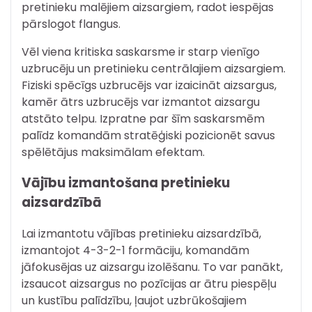
pretinieku malējiem aizsargiem, radot iespējas
pārslogot flangus.
Vēl viena kritiska saskarsme ir starp vienīgo
uzbrucēju un pretinieku centrālajiem aizsargiem.
Fiziski spēcīgs uzbrucējs var izaicināt aizsargus,
kamēr ātrs uzbrucējs var izmantot aizsargu
atstāto telpu. Izpratne par šīm saskarsmēm
palīdz komandām stratēģiski pozicionēt savus
spēlētājus maksimālam efektam.
Vājību izmantošana pretinieku
aizsardzībā
Lai izmantotu vājības pretinieku aizsardzībā,
izmantojot 4-3-2-1 formāciju, komandām
jāfokusējas uz aizsargu izolēšanu. To var panākt,
izsaucot aizsargus no pozīcijas ar ātru piespēļu
un kustību palīdzību, ļaujot uzbrūkošajiem