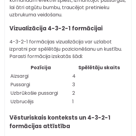
komandām efektīvi spiest, izmantojot pussargus,
lai ātri atgūtu bumbu, traucējot pretinieku
uzbrukuma veidošanu.
Vizualizācija 4-3-2-1 formācijai
4-3-2-1 formācijas vizualizācija var uzlabot
izpratni par spēlētāju pozicionēšanu un kustību.
Parasti formācija izskatās šādi:
Pozīcija
Spēlētāju skaits
Aizsargi
4
Pussargi
3
Uzbrūkošie pussargi
2
Uzbrucējs
1
Vēsturiskais konteksts un 4-3-2-1
formācijas attīstība