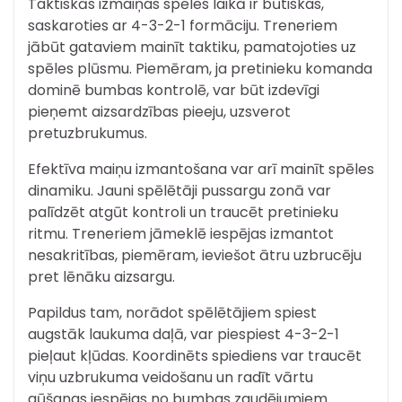
Taktiskās izmaiņas spēles laikā ir būtiskas,
saskaroties ar 4-3-2-1 formāciju. Treneriem
jābūt gataviem mainīt taktiku, pamatojoties uz
spēles plūsmu. Piemēram, ja pretinieku komanda
dominē bumbas kontrolē, var būt izdevīgi
pieņemt aizsardzības pieeju, uzsverot
pretuzbrukumus.
Efektīva maiņu izmantošana var arī mainīt spēles
dinamiku. Jauni spēlētāji pussargu zonā var
palīdzēt atgūt kontroli un traucēt pretinieku
ritmu. Treneriem jāmeklē iespējas izmantot
nesakritības, piemēram, ieviešot ātru uzbrucēju
pret lēnāku aizsargu.
Papildus tam, norādot spēlētājiem spiest
augstāk laukuma daļā, var piespiest 4-3-2-1
pieļaut kļūdas. Koordinēts spiediens var traucēt
viņu uzbrukuma veidošanu un radīt vārtu
gūšanas iespējas no bumbas zaudējumiem.