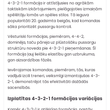
4-3-2-1 formācija ir attīstījusies no agrākām
taktiskām izkārtojumiem, pielāgojoties izmaiņām
spēlētāju lomās un spēles stilos. Tā ieguva
popularitāti 20. gadsimta beigās, kad komandas
sāka prioritizēt pussargu kontroli.
Vēsturiski formācijas, piemēram, 4-4-2,
dominēja, taču pāreja uz plūstošāku pussargu
struktūru noveda pie 4-3-2-1 pieņemšanas. Šī
formācija ļauj lielāku elastību gan uzbrukuma,
gan aizsardzības fāzēs.
Ievērojamas komandas, piemēram, tās, kuras
vadījuši izcili treneri, veiksmīgi izmantojušas 4-3-
2-1, demonstrējot tās efektivitāti dažādās
sacensībās.
Izplatītas 4-3-2-1 formācijas variācijas
Kamēr 4-3-2-1 ir atšķirīga formācija, pastāv