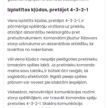
Izplatītas kļūdas, pretējot 4-3-2-1
Viens izplatīts kļūdas, pretējot 4-3-2-1, ir
pārmērīga spēlētāju virzīšana uz priekšu,
atstājot aizsardzību neaizsargātu pret
pretuzbrukumiem. Komandām jāuztur līdzsvars
starp uzbrukuma un aizsardzības atbildību, lai
izvairītos no noķeršanas.
Vēl viena kļūda ir nespēja pielāgoties pretinieku
izmaiņām spēles laikā. Ja pretinieku komanda
maina savu taktiku, ir būtiski ātri reaģēt, lai
saglabātu efektivitāti. Rigidā pieeja spēles
plānam var novest pie izlaistām iespējām.
Visbeidzot, nenovērtējot komunikācijas nozīmi
starp spēlētājiem, var traucēt komandas spēju
pretoties 4-3-2-1. Skaidra komunikācija