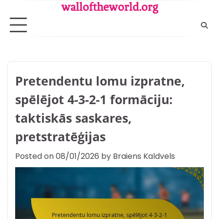
Skip
walloftheworld.org
to
content
Pretendentu lomu izpratne,
spēlējot 4-3-2-1 formāciju:
taktiskās saskares,
pretstratēģijas
Posted on
08/01/2026
by
Braiens Kaldvels