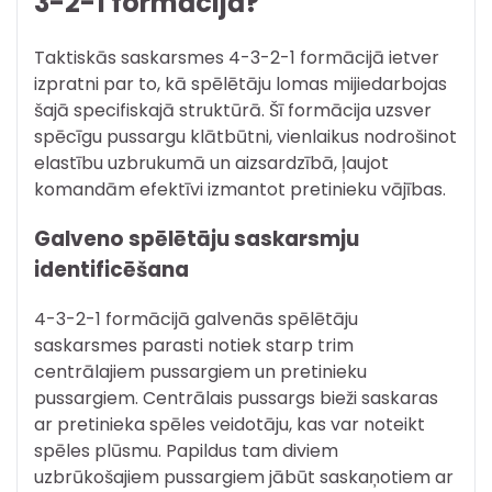
3-2-1 formācijā?
Taktiskās saskarsmes 4-3-2-1 formācijā ietver
izpratni par to, kā spēlētāju lomas mijiedarbojas
šajā specifiskajā struktūrā. Šī formācija uzsver
spēcīgu pussargu klātbūtni, vienlaikus nodrošinot
elastību uzbrukumā un aizsardzībā, ļaujot
komandām efektīvi izmantot pretinieku vājības.
Galveno spēlētāju saskarsmju
identificēšana
4-3-2-1 formācijā galvenās spēlētāju
saskarsmes parasti notiek starp trim
centrālajiem pussargiem un pretinieku
pussargiem. Centrālais pussargs bieži saskaras
ar pretinieka spēles veidotāju, kas var noteikt
spēles plūsmu. Papildus tam diviem
uzbrūkošajiem pussargiem jābūt saskaņotiem ar