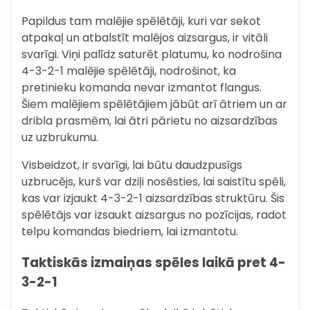
Papildus tam malējie spēlētāji, kuri var sekot
atpakaļ un atbalstīt malējos aizsargus, ir vitāli
svarīgi. Viņi palīdz saturēt platumu, ko nodrošina
4-3-2-1 malējie spēlētāji, nodrošinot, ka
pretinieku komanda nevar izmantot flangus.
Šiem malējiem spēlētājiem jābūt arī ātriem un ar
dribla prasmēm, lai ātri pārietu no aizsardzības
uz uzbrukumu.
Visbeidzot, ir svarīgi, lai būtu daudzpusīgs
uzbrucējs, kurš var dziļi nosēsties, lai saistītu spēli,
kas var izjaukt 4-3-2-1 aizsardzības struktūru. Šis
spēlētājs var izsaukt aizsargus no pozīcijas, radot
telpu komandas biedriem, lai izmantotu.
Taktiskās izmaiņas spēles laikā pret 4-
3-2-1