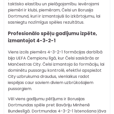
taktisko elastību un pielāgojamību. Ievērojami
piemēri ir klubi, piemēram, Čelsi un Borusija
Dortmund, kuri ir izmantojuši šo izkārtojumu, lai
sasniegtu nozīmīgus spēles rezultātus.
Profesionālo spēļu gadījumu izpēte,
izmantojot 4-3-2-1
Viens izcils piemērs 4-3-2-1 formācijas darbībā
bija UEFA Čempionu līgā, kur Čelsi saskārās ar
Mančestras City. Čelsi izmantoja šo formāciju, lai
dominētu pussargu kontrolē, efektīvi apspiežot
City uzbrukuma draudus, vienlaikus radot
iespējas caur saviem diviem uzbrūkošajiem
pussargiem.
Vēl viens gadījumu pētījums ir Borusijas
Dortmundas spēle pret Bavāriju Minhenē
Bundeslīgā. Dortmundas 4-3-2-1 īstenošana ļāva