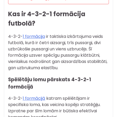
Kas ir 4-3-2-1 formācija
futbolā?
4-3-2-
1 formācija
ir taktiska izkārtojuma veids
futbolā, kurā ir četri aizsargi, trīs pussargi, divi
uzbrūkošie pussargi un viens uzbrucējs. Šī
formācija uzsver spēcīgu pussargu klātbūtni,
vienlaikus nodrošinot gan aizsardzības stabilitāti,
gan uzbrukuma elastību.
Spēlētāju lomu pārskats 4-3-2-1
formācijā
4-3-2-
1 formācijā
katram spēlētājam ir
specifiska loma, kas veicina kopējo stratēģiju.
Izpratne par šīm lomām ir būtiska efektīvai