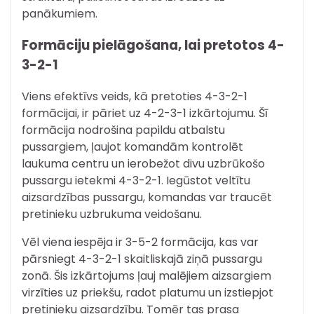
panākumiem.
Formāciju pielāgošana, lai pretotos 4-
3-2-1
Viens efektīvs veids, kā pretoties 4-3-2-1
formācijai, ir pāriet uz 4-2-3-1 izkārtojumu. Šī
formācija nodrošina papildu atbalstu
pussargiem, ļaujot komandām kontrolēt
laukuma centru un ierobežot divu uzbrūkošo
pussargu ietekmi 4-3-2-1. Iegūstot veltītu
aizsardzības pussargu, komandas var traucēt
pretinieku uzbrukuma veidošanu.
Vēl viena iespēja ir 3-5-2 formācija, kas var
pārsniegt 4-3-2-1 skaitliskajā ziņā pussargu
zonā. Šis izkārtojums ļauj malējiem aizsargiem
virzīties uz priekšu, radot platumu un izstiepjot
pretinieku aizsardzību. Tomēr tas prasa