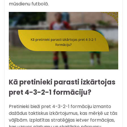
mūsdienu futbolā.
Kā pretinieki parasti izkārtojas
pret 4-3-2-1 formāciju?
Pretinieki bieži pret 4-3-2-1 formāciju izmanto
dažādus taktiskus izkārtojumus, kas mērķē uz tās
vājībām. Izplatītas stratēģijas ietver formācijas,
kas uzsver platumu un skaitlisko pārsvaru