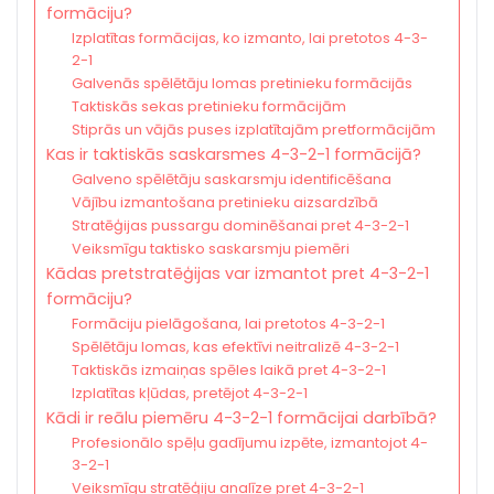
formāciju?
Izplatītas formācijas, ko izmanto, lai pretotos 4-3-
2-1
Galvenās spēlētāju lomas pretinieku formācijās
Taktiskās sekas pretinieku formācijām
Stiprās un vājās puses izplatītajām pretformācijām
Kas ir taktiskās saskarsmes 4-3-2-1 formācijā?
Galveno spēlētāju saskarsmju identificēšana
Vājību izmantošana pretinieku aizsardzībā
Stratēģijas pussargu dominēšanai pret 4-3-2-1
Veiksmīgu taktisko saskarsmju piemēri
Kādas pretstratēģijas var izmantot pret 4-3-2-1
formāciju?
Formāciju pielāgošana, lai pretotos 4-3-2-1
Spēlētāju lomas, kas efektīvi neitralizē 4-3-2-1
Taktiskās izmaiņas spēles laikā pret 4-3-2-1
Izplatītas kļūdas, pretējot 4-3-2-1
Kādi ir reālu piemēru 4-3-2-1 formācijai darbībā?
Profesionālo spēļu gadījumu izpēte, izmantojot 4-
3-2-1
Veiksmīgu stratēģiju analīze pret 4-3-2-1