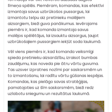
līmeņa spēlēs. Piemēram, komandas, kas efektīvi
izmantoja savus uzbrūkošos pussargus, lai
izmantotu telpu aiz pretinieku malējiem
aizsargiem, bieži guva panākumus. Ievērojams
piemērs ir, kad komanda izmantoja savus
malējos spēlētājus, lai izsauktu aizsargus, ļaujot
uzbrūkošajiem pussargiem iekļūt soda laukumā.
Vēl viens piemērs ir, kad komanda veiksmīgi
spieda pretinieku aizsardzību, izraisot bumbas
zaudējumu, kas noveda pie ātru vārtu guvuma.
Tas uzsver izpratnes nozīmi par saskarsmēm un
to izmantošanu, lai radītu vārtu gūšanas iespējas.
Komandas, kas pielāgo savas stratēģijas,
pamatojoties uz šīm saskarsmēm, bieži redz
uzlabotu sniegumu un rezultātus laukumā.