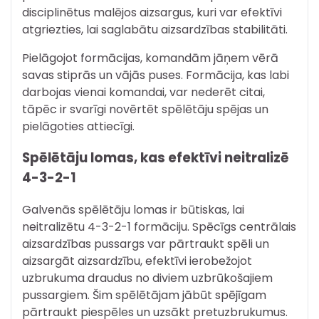
disciplinētus malējos aizsargus, kuri var efektīvi
atgriezties, lai saglabātu aizsardzības stabilitāti.
Pielāgojot formācijas, komandām jāņem vērā
savas stiprās un vājās puses. Formācija, kas labi
darbojas vienai komandai, var nederēt citai,
tāpēc ir svarīgi novērtēt spēlētāju spējas un
pielāgoties attiecīgi.
Spēlētāju lomas, kas efektīvi neitralizē
4-3-2-1
Galvenās spēlētāju lomas ir būtiskas, lai
neitralizētu 4-3-2-1 formāciju. Spēcīgs centrālais
aizsardzības pussargs var pārtraukt spēli un
aizsargāt aizsardzību, efektīvi ierobežojot
uzbrukuma draudus no diviem uzbrūkošajiem
pussargiem. Šim spēlētājam jābūt spējīgam
pārtraukt piespēles un uzsākt pretuzbrukumus.