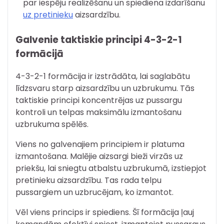
par iespēju realizēšanu un spiediena izdarīšanu
uz pretinieku
aizsardzību.
Galvenie taktiskie principi 4-3-2-1
formācijā
4-3-2-1 formācija ir izstrādāta, lai saglabātu
līdzsvaru starp aizsardzību un uzbrukumu. Tās
taktiskie principi koncentrējas uz pussargu
kontroli un telpas maksimālu izmantošanu
uzbrukuma spēlēs.
Viens no galvenajiem principiem ir platuma
izmantošana. Malējie aizsargi bieži virzās uz
priekšu, lai sniegtu atbalstu uzbrukumā, izstiepjot
pretinieku aizsardzību. Tas rada telpu
pussargiem un uzbrucējam, ko izmantot.
Vēl viens princips ir spiediens. Šī formācija ļauj