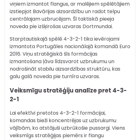
viņiem izmantot flangus, ar malējiem spēlētājiem
izstiepjot Bavārijas aizsardzību un radot telpu
centrālajam uzbrucējam. Šī taktiskā pieeja
noveda pie izšķirošas uzvaras Dortmundai.
Starptautiskajā spēlē 4-3-2-1 tika ievērojami
izmantota Portugāles nacionālajā komandā Euro
2016. Viņu stratēģiskā šīs formācijas
izmantošana ļāva līdzsvarot uzbrukumu un
nodrošināt stabilu aizsardzības struktūru, kas
galu galā noveda pie turnīra uzvaras.
Veiksmīgu stratēģiju analīze pret 4-3-
2-1
Lai efektīvi pretotos 4-3-2-1 formācijai,
komandas bieži koncentrējas uz uzbrukumu
vājībām, ko atstājuši uzbrūkošie pussargi. Viens
veiksmīgs stratēģijas piemērs ir flangu