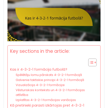
Key sections in the article:
Kas ir 4-3-2-1 formācija futbolā?
Spēlētāju lomu pārskats 4-3-2-1 formācijā
Galvenie taktiskie principi 4-3-2-1 formācijā
Vizualizācija 4-3-2-1 formācijai
Vēsturiskais konteksts un 4-3-2-1 formācijas
attīstība
Izplatītas 4-3-2-1 formācijas variācijas
Kā pretinieki parasti izkārtojas pret 4-3-2-1