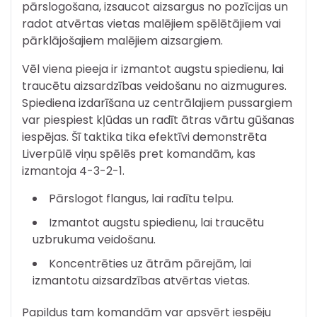
pārslogošana, izsaucot aizsargus no pozīcijas un
radot atvērtas vietas malējiem spēlētājiem vai
pārklājošajiem malējiem aizsargiem.
Vēl viena pieeja ir izmantot augstu spiedienu, lai
traucētu aizsardzības veidošanu no aizmugures.
Spiediena izdarīšana uz centrālajiem pussargiem
var piespiest kļūdas un radīt ātras vārtu gūšanas
iespējas. Šī taktika tika efektīvi demonstrēta
Liverpūlē viņu spēlēs pret komandām, kas
izmantoja 4-3-2-1.
Pārslogot flangus, lai radītu telpu.
Izmantot augstu spiedienu, lai traucētu
uzbrukuma veidošanu.
Koncentrēties uz ātrām pārejām, lai
izmantotu aizsardzības atvērtas vietas.
Papildus tam komandām var apsvērt iespēju