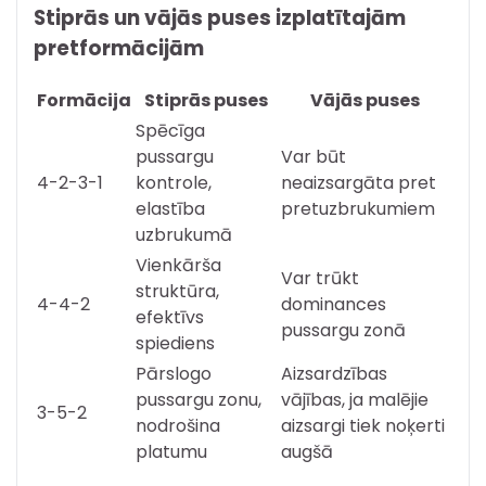
Stiprās un vājās puses izplatītajām
pretformācijām
Formācija
Stiprās puses
Vājās puses
Spēcīga
pussargu
Var būt
4-2-3-1
kontrole,
neaizsargāta pret
elastība
pretuzbrukumiem
uzbrukumā
Vienkārša
Var trūkt
struktūra,
4-4-2
dominances
efektīvs
pussargu zonā
spiediens
Pārslogo
Aizsardzības
pussargu zonu,
vājības, ja malējie
3-5-2
nodrošina
aizsargi tiek noķerti
platumu
augšā