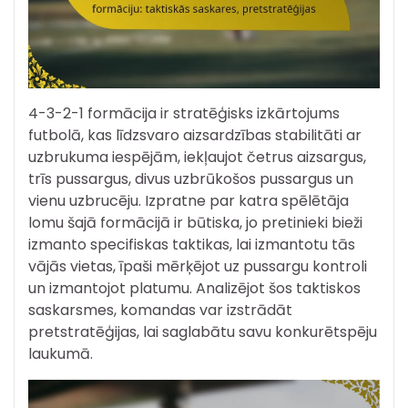
4-3-2-1 formācija ir stratēģisks izkārtojums
futbolā, kas līdzsvaro aizsardzības stabilitāti ar
uzbrukuma iespējām, iekļaujot četrus aizsargus,
trīs pussargus, divus uzbrūkošos pussargus un
vienu uzbrucēju. Izpratne par katra spēlētāja
lomu šajā formācijā ir būtiska, jo pretinieki bieži
izmanto specifiskas taktikas, lai izmantotu tās
vājās vietas, īpaši mērķējot uz pussargu kontroli
un izmantojot platumu. Analizējot šos taktiskos
saskarsmes, komandas var izstrādāt
pretstratēģijas, lai saglabātu savu konkurētspēju
laukumā.