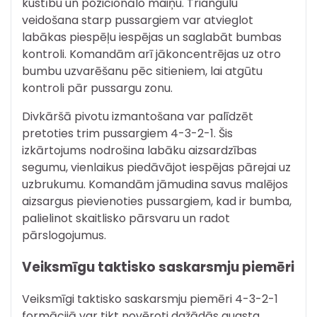
kustību un pozicionālo maiņu. Triangulu
veidošana starp pussargiem var atvieglot
labākas piespēļu iespējas un saglabāt bumbas
kontroli. Komandām arī jākoncentrējas uz otro
bumbu uzvarēšanu pēc sitieniem, lai atgūtu
kontroli pār pussargu zonu.
Divkāršā pivotu izmantošana var palīdzēt
pretoties trim pussargiem 4-3-2-1. Šis
izkārtojums nodrošina labāku aizsardzības
segumu, vienlaikus piedāvājot iespējas pārejai uz
uzbrukumu. Komandām jāmudina savus malējos
aizsargus pievienoties pussargiem, kad ir bumba,
palielinot skaitlisko pārsvaru un radot
pārslogojumus.
Veiksmīgu taktisko saskarsmju piemēri
Veiksmīgi taktisko saskarsmju piemēri 4-3-2-1
formācijā var tikt novēroti dažādās augsta