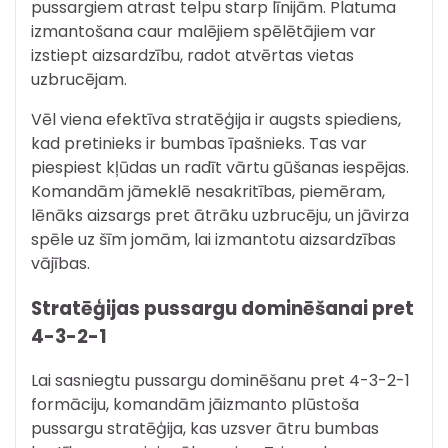
pussargiem atrast telpu starp līnijām. Platuma
izmantošana caur malējiem spēlētājiem var
izstiept aizsardzību, radot atvērtas vietas
uzbrucējam.
Vēl viena efektīva stratēģija ir augsts spiediens,
kad pretinieks ir bumbas īpašnieks. Tas var
piespiest kļūdas un radīt vārtu gūšanas iespējas.
Komandām jāmeklē nesakritības, piemēram,
lēnāks aizsargs pret ātrāku uzbrucēju, un jāvirza
spēle uz šīm jomām, lai izmantotu aizsardzības
vājības.
Stratēģijas pussargu dominēšanai pret
4-3-2-1
Lai sasniegtu pussargu dominēšanu pret 4-3-2-1
formāciju, komandām jāizmanto plūstoša
pussargu stratēģija, kas uzsver ātru bumbas