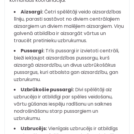
komandas koordinācijai.
Aizsargi:
Četri spēlētāji veido aizsardzības
līniju, parasti sastāvot no diviem centrālajiem
aizsargiem un diviem malējiem aizsargiem. Viņu
galvenā atbildība ir aizsargāt vārtus un
traucēt pretinieku uzbrukumus.
Pussargi:
Trīs pussargi ir izvietoti centrāli,
bieži iekļaujot aizsardzības pussargu, kurš
aizsargā aizsardzību, un divus uzbrūkošākus
pussargus, kuri atbalsta gan aizsardzību, gan
uzbrukumu.
Uzbrūkošie pussargi:
Divi spēlētāji aiz
uzbrucēja ir atbildīgi par spēles veidošanu,
vārtu gūšanas iespēju radīšanu un saiknes
nodrošināšanu starp pussargiem un
uzbrukumu.
Uzbrucējs:
Vienīgais uzbrucējs ir atbildīgs