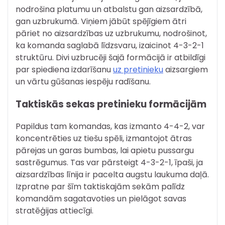
nodrošina platumu un atbalstu gan aizsardzībā,
gan uzbrukumā. Viņiem jābūt spējīgiem ātri
pāriet no aizsardzības uz uzbrukumu, nodrošinot,
ka komanda saglabā līdzsvaru, izaicinot 4-3-2-1
struktūru. Divi uzbrucēji šajā formācijā ir atbildīgi
par spiediena izdarīšanu
uz pretinieku
aizsargiem
un vārtu gūšanas iespēju radīšanu.
Taktiskās sekas pretinieku formācijām
Papildus tam komandas, kas izmanto 4-4-2, var
koncentrēties uz tiešu spēli, izmantojot ātras
pārejas un garas bumbas, lai apietu pussargu
sastrēgumus. Tas var pārsteigt 4-3-2-1, īpaši, ja
aizsardzības līnija ir pacelta augstu laukuma daļā.
Izpratne par šīm taktiskajām sekām palīdz
komandām sagatavoties un pielāgot savas
stratēģijas attiecīgi.