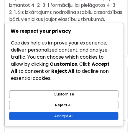
izmantot 4-2-3-1 formāciju, lai pielāgotos 4-3-
2-1. Šis izkārtojums nodrošina stabilu aizsardzības
bāzi, vienlaikus ļaujot elastību uzbrukumā,
padarot to vieglāk efektīvi pretoties diviem
We respect your privacy
uzbrūkošajiem pussargiem.
Cookies help us improve your experience,
Posted in
Spēlētāju lomas 4-3-2-1 formācijā
deliver personalized content, and analyze
traffic. You can choose which cookies to
allow by clicking
Customize
. Click
Accept
All
to consent or
Reject All
to decline non-
Post
essential cookies.
Previous:
Next:
navigation
4-3-2-1 Formācija:
4-3-2-1 formācija:
Customize
Spēlētāju atbildība,
aizsardzības pārejas,
Pozicionālā apziņa,
atgūšanas skrējieni,
Reject All
Komunikācija
pretspiediens
Accept All