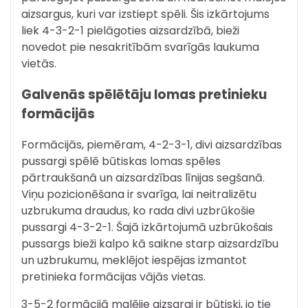
aizsargus, kuri var izstiept spēli. Šis izkārtojums
liek 4-3-2-1 pielāgoties aizsardzībā, bieži
novedot pie nesakritībām svarīgās laukuma
vietās.
Galvenās spēlētāju lomas pretinieku
formācijās
Formācijās, piemēram, 4-2-3-1, divi aizsardzības
pussargi spēlē būtiskas lomas spēles
pārtraukšanā un aizsardzības līnijas segšanā.
Viņu pozicionēšana ir svarīga, lai neitralizētu
uzbrukuma draudus, ko rada divi uzbrūkošie
pussargi 4-3-2-1. Šajā izkārtojumā uzbrūkošais
pussargs bieži kalpo kā saikne starp aizsardzību
un uzbrukumu, meklējot iespējas izmantot
pretinieka formācijas vājās vietas.
3-5-2 formācijā malējie aizsargi ir būtiski, jo tie