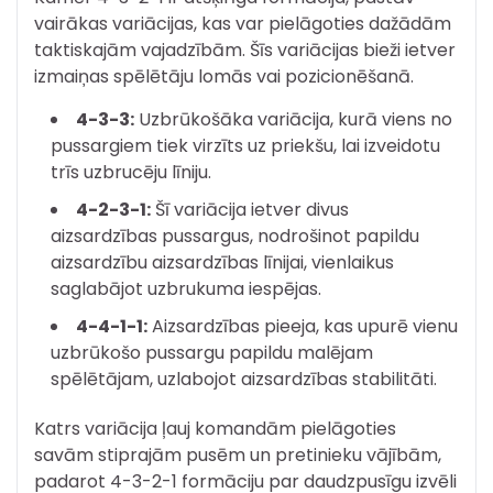
vairākas variācijas, kas var pielāgoties dažādām
taktiskajām vajadzībām. Šīs variācijas bieži ietver
izmaiņas spēlētāju lomās vai pozicionēšanā.
4-3-3:
Uzbrūkošāka variācija, kurā viens no
pussargiem tiek virzīts uz priekšu, lai izveidotu
trīs uzbrucēju līniju.
4-2-3-1:
Šī variācija ietver divus
aizsardzības pussargus, nodrošinot papildu
aizsardzību aizsardzības līnijai, vienlaikus
saglabājot uzbrukuma iespējas.
4-4-1-1:
Aizsardzības pieeja, kas upurē vienu
uzbrūkošo pussargu papildu malējam
spēlētājam, uzlabojot aizsardzības stabilitāti.
Katrs variācija ļauj komandām pielāgoties
savām stiprajām pusēm un pretinieku vājībām,
padarot 4-3-2-1 formāciju par daudzpusīgu izvēli