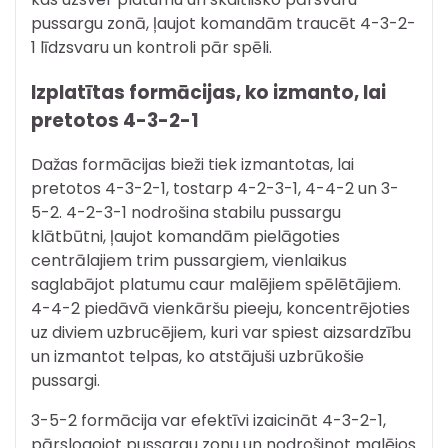
pussargu zonā, ļaujot komandām traucēt 4-3-2-
1 līdzsvaru un kontroli pār spēli.
Izplatītas formācijas, ko izmanto, lai
pretotos 4-3-2-1
Dažas formācijas bieži tiek izmantotas, lai
pretotos 4-3-2-1, tostarp 4-2-3-1, 4-4-2 un 3-
5-2. 4-2-3-1 nodrošina stabilu pussargu
klātbūtni, ļaujot komandām pielāgoties
centrālajiem trim pussargiem, vienlaikus
saglabājot platumu caur malējiem spēlētājiem.
4-4-2 piedāvā vienkāršu pieeju, koncentrējoties
uz diviem uzbrucējiem, kuri var spiest aizsardzību
un izmantot telpas, ko atstājuši uzbrūkošie
pussargi.
3-5-2 formācija var efektīvi izaicināt 4-3-2-1,
pārslogojot pussargu zonu un nodrošinot malējos