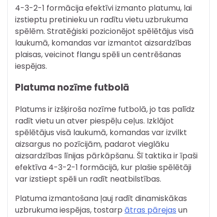
4-3-2-1 formācija efektīvi izmanto platumu, lai
izstieptu pretinieku un radītu vietu uzbrukuma
spēlēm. Stratēģiski pozicionējot spēlētājus visā
laukumā, komandas var izmantot aizsardzības
plaisas, veicinot flangu spēli un centrēšanas
iespējas.
Platuma nozīme futbolā
Platums ir izšķiroša nozīme futbolā, jo tas palīdz
radīt vietu un atver piespēļu ceļus. Izklājot
spēlētājus visā laukumā, komandas var izvilkt
aizsargus no pozīcijām, padarot vieglāku
aizsardzības līnijas pārkāpšanu. Šī taktika ir īpaši
efektīva 4-3-2-1 formācijā, kur plašie spēlētāji
var izstiept spēli un radīt neatbilstības.
Platuma izmantošana ļauj radīt dinamiskākas
uzbrukuma iespējas, tostarp
ātras pārejas
un