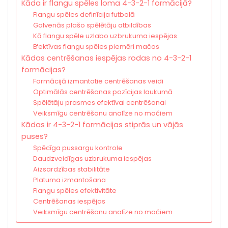
Kāda ir flangu spēles loma 4-3-2-1 formācijā?
Flangu spēles definīcija futbolā
Galvenās plašo spēlētāju atbildības
Kā flangu spēle uzlabo uzbrukuma iespējas
Efektīvas flangu spēles piemēri mačos
Kādas centrēšanas iespējas rodas no 4-3-2-1
formācijas?
Formācijā izmantotie centrēšanas veidi
Optimālās centrēšanas pozīcijas laukumā
Spēlētāju prasmes efektīvai centrēšanai
Veiksmīgu centrēšanu analīze no mačiem
Kādas ir 4-3-2-1 formācijas stiprās un vājās
puses?
Spēcīga pussargu kontrole
Daudzveidīgas uzbrukuma iespējas
Aizsardzības stabilitāte
Platuma izmantošana
Flangu spēles efektivitāte
Centrēšanas iespējas
Veiksmīgu centrēšanu analīze no mačiem