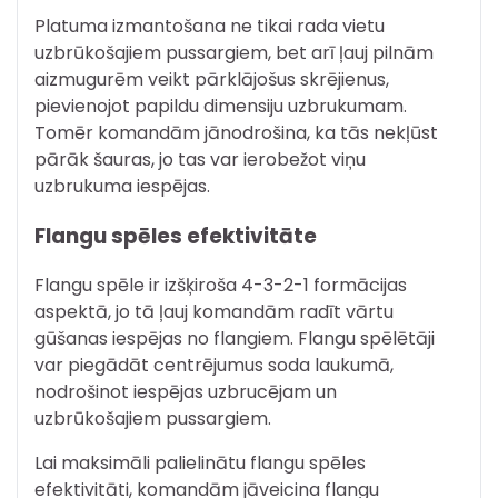
Platuma izmantošana ne tikai rada vietu
uzbrūkošajiem pussargiem, bet arī ļauj pilnām
aizmugurēm veikt pārklājošus skrējienus,
pievienojot papildu dimensiju uzbrukumam.
Tomēr komandām jānodrošina, ka tās nekļūst
pārāk šauras, jo tas var ierobežot viņu
uzbrukuma iespējas.
Flangu spēles efektivitāte
Flangu spēle ir izšķiroša 4-3-2-1 formācijas
aspektā, jo tā ļauj komandām radīt vārtu
gūšanas iespējas no flangiem. Flangu spēlētāji
var piegādāt centrējumus soda laukumā,
nodrošinot iespējas uzbrucējam un
uzbrūkošajiem pussargiem.
Lai maksimāli palielinātu flangu spēles
efektivitāti, komandām jāveicina flangu