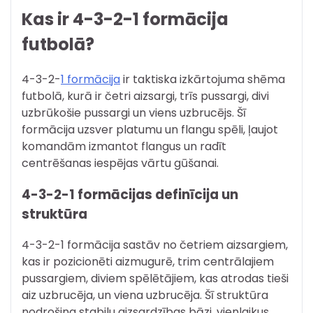
Kas ir 4-3-2-1 formācija
futbolā?
4-3-2-
1 formācija
ir taktiska izkārtojuma shēma
futbolā, kurā ir četri aizsargi, trīs pussargi, divi
uzbrūkošie pussargi un viens uzbrucējs. Šī
formācija uzsver platumu un flangu spēli, ļaujot
komandām izmantot flangus un radīt
centrēšanas iespējas vārtu gūšanai.
4-3-2-1 formācijas definīcija un
struktūra
4-3-2-1 formācija sastāv no četriem aizsargiem,
kas ir pozicionēti aizmugurē, trim centrālajiem
pussargiem, diviem spēlētājiem, kas atrodas tieši
aiz uzbrucēja, un viena uzbrucēja. Šī struktūra
nodrošina stabilu aizsardzības bāzi, vienlaikus