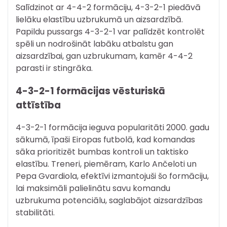
Salīdzinot ar 4-4-2 formāciju, 4-3-2-1 piedāvā
lielāku elastību uzbrukumā un aizsardzībā.
Papildu pussargs 4-3-2-1 var palīdzēt kontrolēt
spēli un nodrošināt labāku atbalstu gan
aizsardzībai, gan uzbrukumam, kamēr 4-4-2
parasti ir stingrāka.
4-3-2-1 formācijas vēsturiskā
attīstība
4-3-2-1 formācija ieguva popularitāti 2000. gadu
sākumā, īpaši Eiropas futbolā, kad komandas
sāka prioritizēt bumbas kontroli un taktisko
elastību. Treneri, piemēram, Karlo Ančeloti un
Pepa Gvardiola, efektīvi izmantojuši šo formāciju,
lai maksimāli palielinātu savu komandu
uzbrukuma potenciālu, saglabājot aizsardzības
stabilitāti.