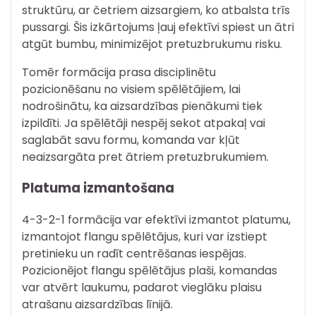
struktūru, ar četriem aizsargiem, ko atbalsta trīs
pussargi. Šis izkārtojums ļauj efektīvi spiest un ātri
atgūt bumbu, minimizējot pretuzbrukumu risku.
Tomēr formācija prasa disciplinētu
pozicionēšanu no visiem spēlētājiem, lai
nodrošinātu, ka aizsardzības pienākumi tiek
izpildīti. Ja spēlētāji nespēj sekot atpakaļ vai
saglabāt savu formu, komanda var kļūt
neaizsargāta pret ātriem pretuzbrukumiem.
Platuma izmantošana
4-3-2-1 formācija var efektīvi izmantot platumu,
izmantojot flangu spēlētājus, kuri var izstiept
pretinieku un radīt centrēšanas iespējas.
Pozicionējot flangu spēlētājus plaši, komandas
var atvērt laukumu, padarot vieglāku plaisu
atrašanu aizsardzības līnijā.