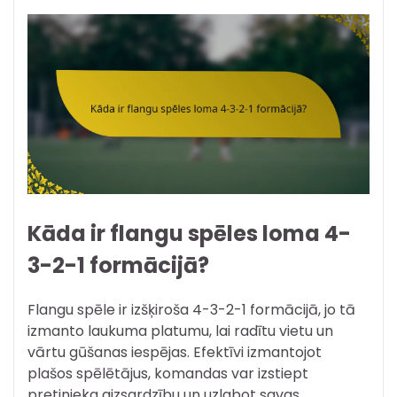
Kāda ir flangu spēles loma 4-
3-2-1 formācijā?
Flangu spēle ir izšķiroša 4-3-2-1 formācijā, jo tā
izmanto laukuma platumu, lai radītu vietu un
vārtu gūšanas iespējas. Efektīvi izmantojot
plašos spēlētājus, komandas var izstiept
pretinieka aizsardzību un uzlabot savas