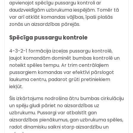
apvienojot spēcīgu pussargu kontroli ar
daudzveidīgām uzbrukuma iespējām. Tomēr tā
var arī atklāt komandas vājības, īpaši plašās
zonās un aizsardzības pārejās.
Spēcīga pussargu kontrole
4-3-2-1 formācija izceļas pussargu kontrolē,
ļaujot komandām dominēt bumbas kontrolē un
noteikt spēles tempu. Ar trim centrālajiem
pussargiem komandas var efektīvi pārslogot
laukuma centru, padarot grūti pretiniekiem
iekļūt.
Šis izkārtojums nodrošina ātru bumbas cirkulāciju
un spēju gludi pāriet no aizsardzības uz
uzbrukumu. Pussargi var atbalstīt gan
aizsardzības pienākumus, gan uzbrukuma spēles,
radot dinamisku saikni starp aizsardzību un