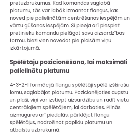
pretuzbrukumus. Kad komandas saglabā
platumu, tās var labāk izmantot flangus, kas
noved pie palielinātām centrēšanas iespējām un
vārtu gūšanas iespējām. Šī pieeja arī piespiež
pretinieku komandu pielāgot savu aizsardzības
formu, bieži vien novedot pie plaisām viņu
izkārtojumā.
Spēlētāju pozicionēšana, lai maksimāli
palielinātu platumu
4-3-2-1 formācijā flangu spēlētāji spēlē izšķirošu
lomu, saglabājot platumu. Pozicionējoties augstu
un plaši, viņi var izstiept aizsardzību un radīt vietu
centrālajiem spēlētājiem, lai darboties. Pilnās
aizmugures arī piedalās, pārklājot flangu
spēlētājus, nodrošinot papildu platumu un
atbalstu uzbrukumā.