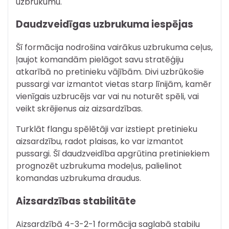
uzbrukumu.
Daudzveidīgas uzbrukuma iespējas
Šī formācija nodrošina vairākus uzbrukuma ceļus,
ļaujot komandām pielāgot savu stratēģiju
atkarībā no pretinieku vājībām. Divi uzbrūkošie
pussargi var izmantot vietas starp līnijām, kamēr
vienīgais uzbrucējs var vai nu noturēt spēli, vai
veikt skrējienus aiz aizsardzības.
Turklāt flangu spēlētāji var izstiept pretinieku
aizsardzību, radot plaisas, ko var izmantot
pussargi. Šī daudzveidība apgrūtina pretiniekiem
prognozēt uzbrukuma modeļus, palielinot
komandas uzbrukuma draudus.
Aizsardzības stabilitāte
Aizsardzībā 4-3-2-1 formācija saglabā stabilu