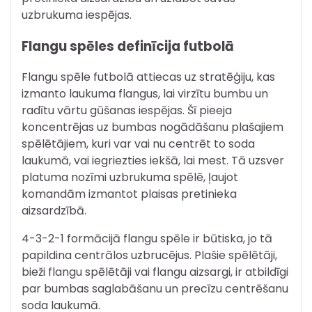
uzbrukuma iespējas.
Flangu spēles definīcija futbolā
Flangu spēle futbolā attiecas uz stratēģiju, kas
izmanto laukuma flangus, lai virzītu bumbu un
radītu vārtu gūšanas iespējas. Šī pieeja
koncentrējas uz bumbas nogādāšanu plašajiem
spēlētājiem, kuri var vai nu centrēt to soda
laukumā, vai iegriezties iekšā, lai mest. Tā uzsver
platuma nozīmi uzbrukuma spēlē, ļaujot
komandām izmantot plaisas pretinieka
aizsardzībā.
4-3-2-1 formācijā flangu spēle ir būtiska, jo tā
papildina centrālos uzbrucējus. Plašie spēlētāji,
bieži flangu spēlētāji vai flangu aizsargi, ir atbildīgi
par bumbas saglabāšanu un precīzu centrēšanu
soda laukumā.