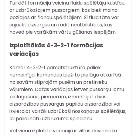
Turklāt formācija veicina fluidu spēlētāju kustību,
ar uzbrūkošajiem pussargiem, kas bieži maina
pozīcijas ar flangu spēlētājiem. Šī fluiditāte var
sajaukt aizsargus un radīt neatbilstības, kas
noved pie vairākām vārtu gūšanas iespējām.
Izplatītākās 4-3-2-1 formācijas
variācijas
Kamēr 4-3-2-1 pamatstruktūra paliek
nemainīga, komandas bieži to pielāgo atkarībā
no savām stiprajām pusēm un pretinieku
vājumiem. Dažas variācijas ietver pussargu lomu
pielāgošanu, piemēram, izmantojot divus
aizsardzības pussargus papildu aizsardzībai vai
izvietojot vairāk uzbrūkoši noskaņotus spēlētājus,
lai palielinātu uzbrukuma spiedienu.
Vēl viena izplatīta variācija ir viltus deviņnieka