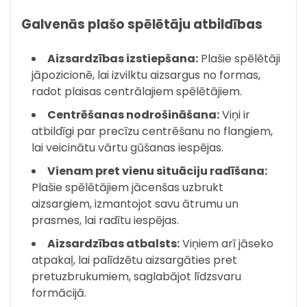
Galvenās plašo spēlētāju atbildības
Aizsardzības izstiepšana:
Plašie spēlētāji
jāpozicionē, lai izvilktu aizsargus no formas,
radot plaisas centrālajiem spēlētājiem.
Centrēšanas nodrošināšana:
Viņi ir
atbildīgi par precīzu centrēšanu no flangiem,
lai veicinātu vārtu gūšanas iespējas.
Vienam pret vienu situāciju radīšana:
Plašie spēlētājiem jācenšas uzbrukt
aizsargiem, izmantojot savu ātrumu un
prasmes, lai radītu iespējas.
Aizsardzības atbalsts:
Viņiem arī jāseko
atpakaļ, lai palīdzētu aizsargāties pret
pretuzbrukumiem, saglabājot līdzsvaru
formācijā.