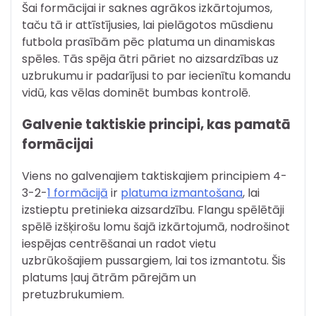
Šai formācijai ir saknes agrākos izkārtojumos,
taču tā ir attīstījusies, lai pielāgotos mūsdienu
futbola prasībām pēc platuma un dinamiskas
spēles. Tās spēja ātri pāriet no aizsardzības uz
uzbrukumu ir padarījusi to par iecienītu komandu
vidū, kas vēlas dominēt bumbas kontrolē.
Galvenie taktiskie principi, kas pamatā
formācijai
Viens no galvenajiem taktiskajiem principiem 4-
3-2-
1 formācijā
ir
platuma izmantošana
, lai
izstieptu pretinieka aizsardzību. Flangu spēlētāji
spēlē izšķirošu lomu šajā izkārtojumā, nodrošinot
iespējas centrēšanai un radot vietu
uzbrūkošajiem pussargiem, lai tos izmantotu. Šis
platums ļauj ātrām pārejām un
pretuzbrukumiem.