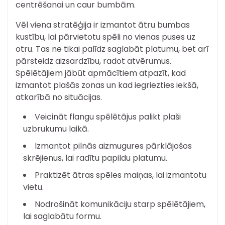
centrēšanai un caur bumbām.
Vēl viena stratēģija ir izmantot ātru bumbas
kustību, lai pārvietotu spēli no vienas puses uz
otru. Tas ne tikai palīdz saglabāt platumu, bet arī
pārsteidz aizsardzību, radot atvērumus.
Spēlētājiem jābūt apmācītiem atpazīt, kad
izmantot plašās zonas un kad iegriezties iekšā,
atkarībā no situācijas.
Veicināt flangu spēlētājus palikt plaši
uzbrukumu laikā.
Izmantot pilnās aizmugures pārklājošos
skrējienus, lai radītu papildu platumu.
Praktizēt ātras spēles maiņas, lai izmantotu
vietu.
Nodrošināt komunikāciju starp spēlētājiem,
lai saglabātu formu.