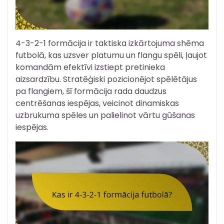
4-3-2-1 formācija ir taktiska izkārtojuma shēma
futbolā, kas uzsver platumu un flangu spēli, ļaujot
komandām efektīvi izstiept pretinieka
aizsardzību. Stratēģiski pozicionējot spēlētājus
pa flangiem, šī formācija rada daudzus
centrēšanas iespējas, veicinot dinamiskas
uzbrukuma spēles un palielinot vārtu gūšanas
iespējas.