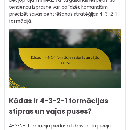
bet joprojām sniedz vārtu gūšanas iespējas. Šo
tendencu izpratne var palīdzēt komandām
precizēt savas centrēšanas stratēģijas 4-3-2-1
formācijā.
Kādas ir 4-3-2-1 formācijas
stiprās un vājās puses?
4-3-2-1 formācija piedāvā līdzsvarotu pieeju,