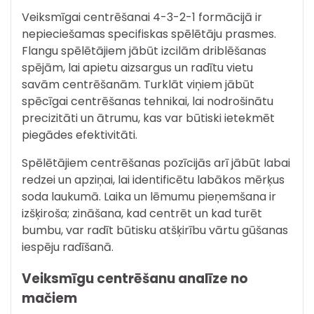
Veiksmīgai centrēšanai 4-3-2-1 formācijā ir
nepieciešamas specifiskas spēlētāju prasmes.
Flangu spēlētājiem jābūt izcilām driblēšanas
spējām, lai apietu aizsargus un radītu vietu
savām centrēšanām. Turklāt viņiem jābūt
spēcīgai centrēšanas tehnikai, lai nodrošinātu
precizitāti un ātrumu, kas var būtiski ietekmēt
piegādes efektivitāti.
Spēlētājiem centrēšanas pozīcijās arī jābūt labai
redzei un apziņai, lai identificētu labākos mērķus
soda laukumā. Laika un lēmumu pieņemšana ir
izšķiroša; zināšana, kad centrēt un kad turēt
bumbu, var radīt būtisku atšķirību vārtu gūšanas
iespēju radīšanā.
Veiksmīgu centrēšanu analīze no
mačiem