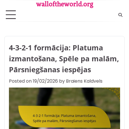
Skip
walloftheworld.org
to
content
4-3-2-1 formācija: Platuma
izmantošana, Spēle pa malām,
Pārsniegšanas iespējas
Posted on
19/02/2026
by
Braiens Kaldvels