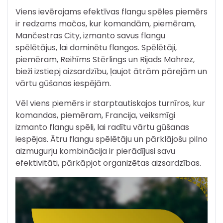
Viens ievērojams efektīvas flangu spēles piemērs
ir redzams mačos, kur komandām, piemēram,
Mančestras City, izmanto savus flangu
spēlētājus, lai dominētu flangos. Spēlētāji,
piemēram, Reihīms Stērlings un Rijads Mahrez,
bieži izstiepj aizsardzību, ļaujot ātrām pārejām un
vārtu gūšanas iespējām.
Vēl viens piemērs ir starptautiskajos turnīros, kur
komandas, piemēram, Francija, veiksmīgi
izmanto flangu spēli, lai radītu vārtu gūšanas
iespējas. Ātru flangu spēlētāju un pārklājošu pilno
aizmugurju kombinācija ir pierādījusi savu
efektivitāti, pārkāpjot organizētas aizsardzības.