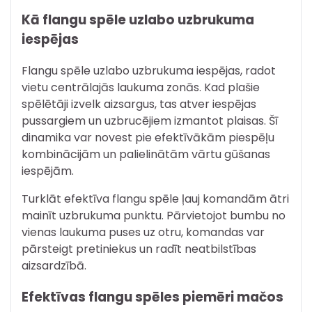
Kā flangu spēle uzlabo uzbrukuma
iespējas
Flangu spēle uzlabo uzbrukuma iespējas, radot
vietu centrālajās laukuma zonās. Kad plašie
spēlētāji izvelk aizsargus, tas atver iespējas
pussargiem un uzbrucējiem izmantot plaisas. Šī
dinamika var novest pie efektīvākām piespēļu
kombinācijām un palielinātām vārtu gūšanas
iespējām.
Turklāt efektīva flangu spēle ļauj komandām ātri
mainīt uzbrukuma punktu. Pārvietojot bumbu no
vienas laukuma puses uz otru, komandas var
pārsteigt pretiniekus un radīt neatbilstības
aizsardzībā.
Efektīvas flangu spēles piemēri mačos