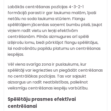
Labākās centrēšanas pozīcijas 4-3-2-1
formācijā parasti ir gar laukuma malām, īpaši
netālu no soda laukuma stūriem. Flangu
spēlētājiem jācenšas saņemt bumbu plaši, ļaujot
viņiem radīt vietu un leņķi efektīvām
centrēšanām. Pilnās aizmugures arī spēlē
izšķirošu lomu, bieži pārklājot flangu spēlētājus,
lai nodrošinātu papildu platumu un centrēšanas
iespējas.
Vēl viena svarīga zona ir puslaukums, kur
spēlētāji var iegriezties un piegādāt centrēšanas
no centrālākas pozīcijas. Tas var sajaukt
aizsargus un radīt neatbilstības, palielinot
veiksmīgu centrēšanas iespēju varbūtību.
Spēlētāju prasmes efektīvai
centrēšanai