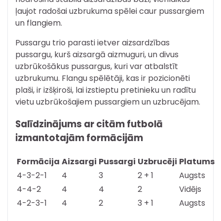
ļaujot radošai uzbrukuma spēlei caur pussargiem
un flangiem.
Pussargu trio parasti ietver aizsardzības
pussargu, kurš aizsargā aizmuguri, un divus
uzbrūkošākus pussargus, kuri var atbalstīt
uzbrukumu. Flangu spēlētāji, kas ir pozicionēti
plaši, ir izšķiroši, lai izstieptu pretinieku un radītu
vietu uzbrūkošajiem pussargiem un uzbrucējam.
Salīdzinājums ar citām futbolā
izmantotajām formācijām
Formācija
Aizsargi
Pussargi
Uzbrucēji
Platums
4-3-2-1
4
3
2 + 1
Augsts
4-4-2
4
4
2
Vidējs
4-2-3-1
4
2
3 + 1
Augsts