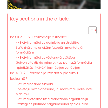
Key sections in the article:
Kas ir 4-3-2-1 formācija futbolā?
4-3-2-1 formācijas definīcija un struktūra
Salīdzinājums ar citām futbolā izmantotajām
formācijām
4-3-2-1 formācijas vēsturiskā attīstība
Galvenie taktiskie principi, kas pamatā formācijai
Izplatītākās 4-3-2-1 formācijas variācijas
Kā 4-3-2-1 formācija izmanto platumu
laukumā?
Platuma nozīme futbolā
Spēlētāju pozicionēšana, lai maksimāli palielinātu
platumu
Platuma ietekme uz aizsardzības organizāciju
Stratēģijas platuma saglabāšanai spēles laikā