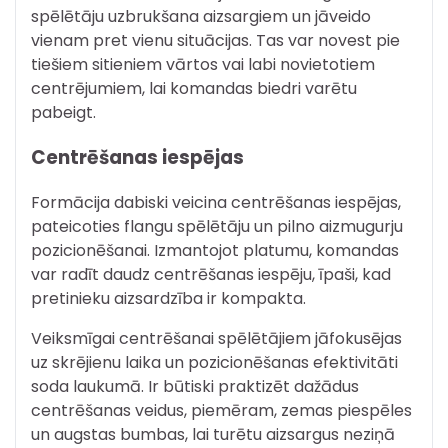
spēlētāju uzbrukšana aizsargiem un jāveido
vienam pret vienu situācijas. Tas var novest pie
tiešiem sitieniem vārtos vai labi novietotiem
centrējumiem, lai komandas biedri varētu
pabeigt.
Centrēšanas iespējas
Formācija dabiski veicina centrēšanas iespējas,
pateicoties flangu spēlētāju un pilno aizmugurju
pozicionēšanai. Izmantojot platumu, komandas
var radīt daudz centrēšanas iespēju, īpaši, kad
pretinieku aizsardzība ir kompakta.
Veiksmīgai centrēšanai spēlētājiem jāfokusējas
uz skrējienu laika un pozicionēšanas efektivitāti
soda laukumā. Ir būtiski praktizēt dažādus
centrēšanas veidus, piemēram, zemas piespēles
un augstas bumbas, lai turētu aizsargus neziņā