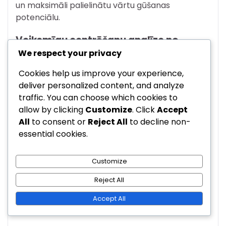
un maksimāli palielinātu vārtu gūšanas
potenciālu.
Veiksmīgu centrēšanu analīze no
mačiem
We respect your privacy
Cookies help us improve your experience,
Centrēšanas
Veiksmīguma
Gūti
Mačs
deliver personalized content, and analyze
veids
rādītājs
vārti
traffic. You can choose which cookies to
Komanda A
allow by clicking
Customize
. Click
Accept
Zema
pret
70%
2
All
to consent or
Reject All
to decline non-
centrēšana
Komandu B
essential cookies.
Komanda C
Augsta
pret
50%
1
centrēšana
Customize
Komandu D
Reject All
Komanda E
Spēcīga
pret
65%
3
centrēšana
Accept All
Komandu F