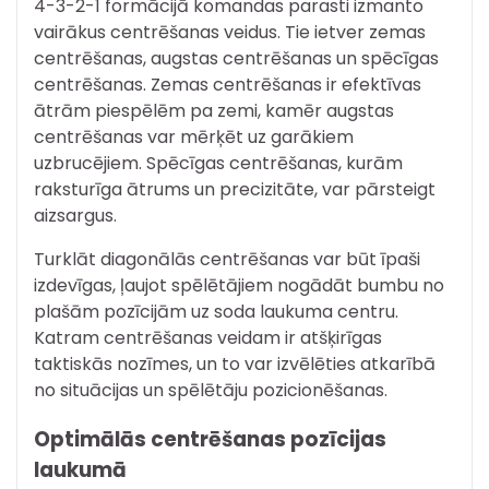
4-3-2-1 formācijā komandas parasti izmanto
vairākus centrēšanas veidus. Tie ietver zemas
centrēšanas, augstas centrēšanas un spēcīgas
centrēšanas. Zemas centrēšanas ir efektīvas
ātrām piespēlēm pa zemi, kamēr augstas
centrēšanas var mērķēt uz garākiem
uzbrucējiem. Spēcīgas centrēšanas, kurām
raksturīga ātrums un precizitāte, var pārsteigt
aizsargus.
Turklāt diagonālās centrēšanas var būt īpaši
izdevīgas, ļaujot spēlētājiem nogādāt bumbu no
plašām pozīcijām uz soda laukuma centru.
Katram centrēšanas veidam ir atšķirīgas
taktiskās nozīmes, un to var izvēlēties atkarībā
no situācijas un spēlētāju pozicionēšanas.
Optimālās centrēšanas pozīcijas
laukumā