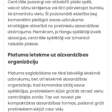
Centrālie pussargi var atbalstīt plašo spēli,
veicot sānu skrējienus vai ātri pārvietojot bumbu,
lai izmantotu vietu. Šī pozicionālā elastība ļauj
komandām pielāgot savas uzbrukuma
stratēģijas atkarībā no pretinieku aizsardzības
izkārtojuma. Piemēram, ja flangu spēlētāji izvelk
aizsargus, centrālie spēlētāji var izmantot
radušās plaisas.
Platuma ietekme uz aizsardzības
organizāciju
Platuma saglabāšana ne tikai labvēlīgi ietekmē
uzbrukumu, bet arī ietekmē aizsardzības
organizāciju. Kad komandas izklāj savus
spēlētājus, pretiniekiem kļūst grūtāk atrast vietu
centrālajās zonās. Tas var novest pie
kompaktākas aizsardzības formas, padarot grūti
pretiniekiem iekļūt caur vidu.