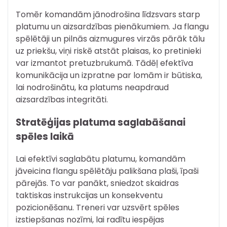
Tomēr komandām jānodrošina līdzsvars starp
platumu un aizsardzības pienākumiem. Ja flangu
spēlētāji un pilnās aizmugures virzās pārāk tālu
uz priekšu, viņi riskē atstāt plaisas, ko pretinieki
var izmantot pretuzbrukumā. Tādēļ efektīva
komunikācija un izpratne par lomām ir būtiska,
lai nodrošinātu, ka platums neapdraud
aizsardzības integritāti.
Stratēģijas platuma saglabāšanai
spēles laikā
Lai efektīvi saglabātu platumu, komandām
jāveicina flangu spēlētāju palikšana plaši, īpaši
pārejās. To var panākt, sniedzot skaidras
taktiskas instrukcijas un konsekventu
pozicionēšanu. Treneri var uzsvērt spēles
izstiepšanas nozīmi, lai radītu iespējas