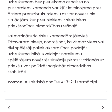
uzbrukumam bez pietiekama atbalsta no
pussargiem, komanda var kļūt ievainojama pret
ātriem pretuzbrukumiem. Tas var novest pie
situācijām, kur pretiniekiem ir skaitliskas
priekšrocības aizsardzības trešdaļā.
Lai mazinātu šo risku, komandām jāievieš
līdzsvarota pieeja, nodrošinot, ka vismaz viens vai
divi spēlētāji paliek aizsardzības pozīcijās
uzbrukuma laikā. Izveidojot noteikumu
spēlētājiem novērtēt situāciju pirms virzīšanās uz
priekšu, var palīdzēt saglabāt aizsardzības
stabilitāti.
Posted in
Taktiskā analīze 4-3-2-1 formācijai
Post