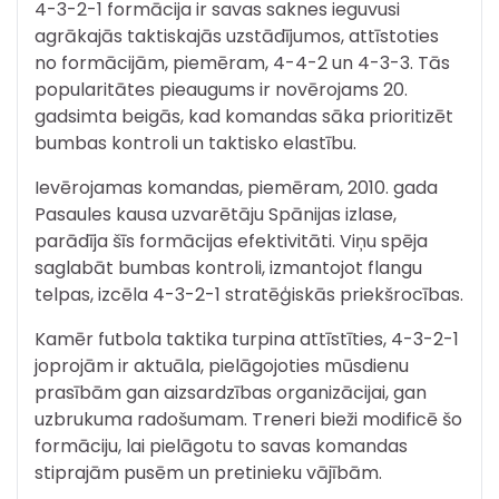
4-3-2-1 formācija ir savas saknes ieguvusi
agrākajās taktiskajās uzstādījumos, attīstoties
no formācijām, piemēram, 4-4-2 un 4-3-3. Tās
popularitātes pieaugums ir novērojams 20.
gadsimta beigās, kad komandas sāka prioritizēt
bumbas kontroli un taktisko elastību.
Ievērojamas komandas, piemēram, 2010. gada
Pasaules kausa uzvarētāju Spānijas izlase,
parādīja šīs formācijas efektivitāti. Viņu spēja
saglabāt bumbas kontroli, izmantojot flangu
telpas, izcēla 4-3-2-1 stratēģiskās priekšrocības.
Kamēr futbola taktika turpina attīstīties, 4-3-2-1
joprojām ir aktuāla, pielāgojoties mūsdienu
prasībām gan aizsardzības organizācijai, gan
uzbrukuma radošumam. Treneri bieži modificē šo
formāciju, lai pielāgotu to savas komandas
stiprajām pusēm un pretinieku vājībām.