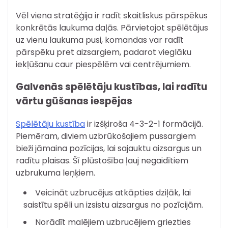
Vēl viena stratēģija ir radīt skaitliskus pārspēkus
konkrētās laukuma daļās. Pārvietojot spēlētājus
uz vienu laukuma pusi, komandas var radīt
pārspēku pret aizsargiem, padarot vieglāku
iekļūšanu caur piespēlēm vai centrējumiem.
Galvenās spēlētāju kustības, lai radītu
vārtu gūšanas iespējas
Spēlētāju kustība
ir izšķiroša 4-3-2-1 formācijā.
Piemēram, diviem uzbrūkošajiem pussargiem
bieži jāmaina pozīcijas, lai sajauktu aizsargus un
radītu plaisas. Šī plūstošība ļauj negaidītiem
uzbrukuma leņķiem.
Veicināt uzbrucējus atkāpties dziļāk, lai
saistītu spēli un izsistu aizsargus no pozīcijām.
Norādīt malējiem uzbrucējiem griezties