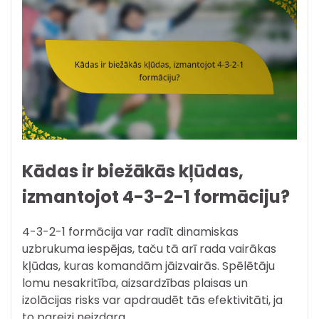
Kādas ir biežākās kļūdas,
izmantojot 4-3-2-1 formāciju?
4-3-2-1 formācija var radīt dinamiskas
uzbrukuma iespējas, taču tā arī rada vairākas
kļūdas, kuras komandām jāizvairās. Spēlētāju
lomu nesakritība, aizsardzības plaisas un
izolācijas risks var apdraudēt tās efektivitāti, ja
to pareizi neizdara.