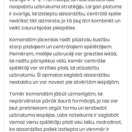
noapaļotu uzbrukuma stratēģiju. Lai gan platums
ir svarīgs, lai izstieptu aizsardzību, centrālā spēle
nedrīkst tikt aizmirsta, jo tā ļauj ātri kombinēt un
veikt caururbjošas piespēles.
Komandām jācenšas radīt plūstošu kustību
starp plašajiem un centrālajiem spēlētājiem.
Piemēram, malējie uzbrucēji var griezties iekšā,
lai radītu pārspēkus vidū, kamēr centrālie
spēlētāji var virzīties plaši, lai atbalstītu
uzbrukumu. Šī apmaiņa saglabā aizsardzību
neskaidru un var novest pie atvērtām iespējām.
Tomēr komandām jābūt uzmanīgām, lai
nepārvērstos pārāk šaurā formācijā, jo tas var
ļaut pretiniekam atgūt formu un ierobežot
uzbrukuma iespējas. Labs noteikums ir saglabāt
vismaz vienu spēlētāju plaši visu laiku, nodrošinot,
ka aizsardzība paliek izstiepta un vienmēr ir