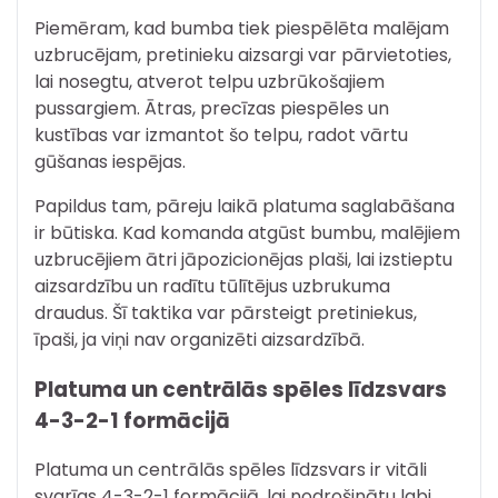
Piemēram, kad bumba tiek piespēlēta malējam
uzbrucējam, pretinieku aizsargi var pārvietoties,
lai nosegtu, atverot telpu uzbrūkošajiem
pussargiem. Ātras, precīzas piespēles un
kustības var izmantot šo telpu, radot vārtu
gūšanas iespējas.
Papildus tam, pāreju laikā platuma saglabāšana
ir būtiska. Kad komanda atgūst bumbu, malējiem
uzbrucējiem ātri jāpozicionējas plaši, lai izstieptu
aizsardzību un radītu tūlītējus uzbrukuma
draudus. Šī taktika var pārsteigt pretiniekus,
īpaši, ja viņi nav organizēti aizsardzībā.
Platuma un centrālās spēles līdzsvars
4-3-2-1 formācijā
Platuma un centrālās spēles līdzsvars ir vitāli
svarīgs 4-3-2-1 formācijā, lai nodrošinātu labi