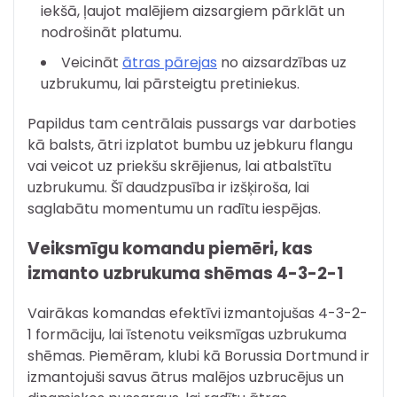
iekšā, ļaujot malējiem aizsargiem pārklāt un
nodrošināt platumu.
Veicināt
ātras pārejas
no aizsardzības uz
uzbrukumu, lai pārsteigtu pretiniekus.
Papildus tam centrālais pussargs var darboties
kā balsts, ātri izplatot bumbu uz jebkuru flangu
vai veicot uz priekšu skrējienus, lai atbalstītu
uzbrukumu. Šī daudzpusība ir izšķiroša, lai
saglabātu momentumu un radītu iespējas.
Veiksmīgu komandu piemēri, kas
izmanto uzbrukuma shēmas 4-3-2-1
Vairākas komandas efektīvi izmantojušas 4-3-2-
1 formāciju, lai īstenotu veiksmīgas uzbrukuma
shēmas. Piemēram, klubi kā Borussia Dortmund ir
izmantojuši savus ātrus malējos uzbrucējus un