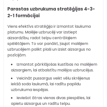
Parastas uzbrukuma stratēģijas 4-3-
2-1 formācijai
Viens efektīvs stratēģija ir izmantot laukuma
platumu. Malējie uzbrucēji var izstiept
aizsardzību, radot telpu centrālajiem
spēlētājiem. To var panākt, ļaujot malējiem
uzbrucējiem palikt plaši un izsist aizsargus no
pozīcijām.
Izmantot pārklājošas kustības no malējiem
aizsargiem, lai atbalstītu malējos uzbrucējus.
Veicināt pussargus veikt vēlu skrējienus
iekšā soda laukumā, lai radītu papildu
uzbrukuma iespējas.
Ieviešot ātras vienas divas piespēles, lai
apietu aizsargus un radītu telpu.