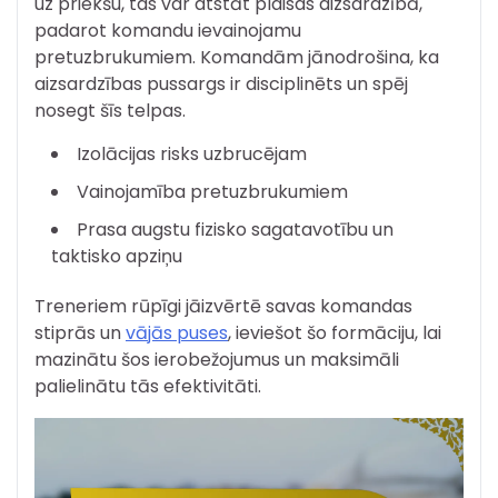
uz priekšu, tas var atstāt plaisas aizsardzībā,
padarot komandu ievainojamu
pretuzbrukumiem. Komandām jānodrošina, ka
aizsardzības pussargs ir disciplinēts un spēj
nosegt šīs telpas.
Izolācijas risks uzbrucējam
Vainojamība pretuzbrukumiem
Prasa augstu fizisko sagatavotību un
taktisko apziņu
Treneriem rūpīgi jāizvērtē savas komandas
stiprās un
vājās puses
, ieviešot šo formāciju, lai
mazinātu šos ierobežojumus un maksimāli
palielinātu tās efektivitāti.