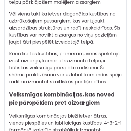
telpu pārklājošiem malējiem aizsargiem.
Vēl viena taktika ietver diagonālas kustības no
uzbrūkošajiem pussargiem, kas var izjaukt
aizsardzības struktūras un radīt neskaidrības. Šīs
kustības var novilkt aizsargus no viņu pozīcijām,
ļaujot ātri piespēlēt izveidotajā telpā.
Koordinētas kustības, piemēram, viens spēlētājs
izsist aizsargu, kamēr otrs izmanto telpu, ir
būtiskas veiksmīgu pārspēku radīšanai. Šo
shēmu praktizēšana var uzlabot komandas spēju
radīt un izmantot skaitliskās priekšrocības.
Veiksmīgas kombinācijas, kas noved
pie pārspēkiem pret aizsargiem
Veiksmīgas kombinācijas bieži ietver ātras,
vienas piespēles un labi laicīgas kustības. 4-3-2-1
formācijā izplatīta stratēģija ir izmantot