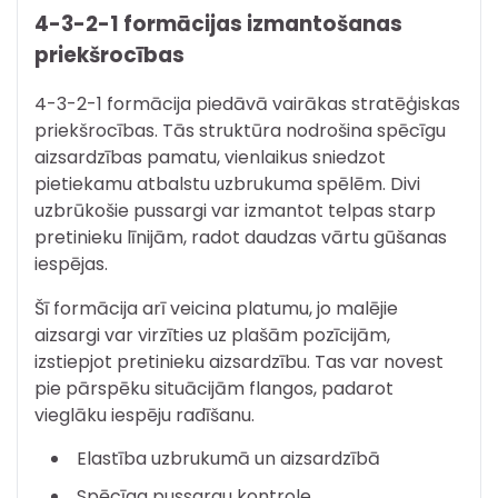
4-3-2-1 formācijas izmantošanas
priekšrocības
4-3-2-1 formācija piedāvā vairākas stratēģiskas
priekšrocības. Tās struktūra nodrošina spēcīgu
aizsardzības pamatu, vienlaikus sniedzot
pietiekamu atbalstu uzbrukuma spēlēm. Divi
uzbrūkošie pussargi var izmantot telpas starp
pretinieku līnijām, radot daudzas vārtu gūšanas
iespējas.
Šī formācija arī veicina platumu, jo malējie
aizsargi var virzīties uz plašām pozīcijām,
izstiepjot pretinieku aizsardzību. Tas var novest
pie pārspēku situācijām flangos, padarot
vieglāku iespēju radīšanu.
Elastība uzbrukumā un aizsardzībā
Spēcīga pussargu kontrole