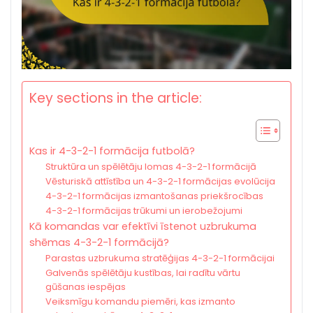
Key sections in the article:
Kas ir 4-3-2-1 formācija futbolā?
Struktūra un spēlētāju lomas 4-3-2-1 formācijā
Vēsturiskā attīstība un 4-3-2-1 formācijas evolūcija
4-3-2-1 formācijas izmantošanas priekšrocības
4-3-2-1 formācijas trūkumi un ierobežojumi
Kā komandas var efektīvi īstenot uzbrukuma
shēmas 4-3-2-1 formācijā?
Parastas uzbrukuma stratēģijas 4-3-2-1 formācijai
Galvenās spēlētāju kustības, lai radītu vārtu
gūšanas iespējas
Veiksmīgu komandu piemēri, kas izmanto