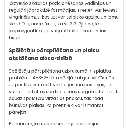
jāizveido skaidras pozicionēšanas vadlīnijas un
regulāri jāpraktizē formācijas. Treneri var ieviest
vingrinājumus, kas uzsver telpisko apziņu un lomu
skaidrību, nodrošinot, ka spēlētāji zina, kad
jāspiež, jāatkāpjas vai jāatbalsta komandas
biedri.
Spēlētāju pārspīlēšana un plaisu
atstāšana aizsardzībā
Spēlētāju pārspīlēšana uzbrukumā ir izplatīta
problēma 4-3-2-1 formācijā. Lai gan virzīšanās
uz priekšu var radīt vārtu gūšanas iespējas, tā
var arī atstāt aizsardzību neaizsargātu. Ja pārāk
daudz spēlētāju virzās uz priekšu, tas rada
būtiskas plaisas, ko pretinieki var izmantot
pārejās.
Piemēram, ja malējie aizsargi pievienojas