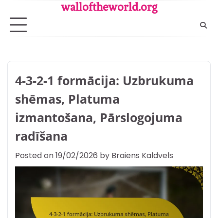
Skip
walloftheworld.org
to
content
4-3-2-1 formācija: Uzbrukuma
shēmas, Platuma
izmantošana, Pārslogojuma
radīšana
Posted on
19/02/2026
by
Braiens Kaldvels