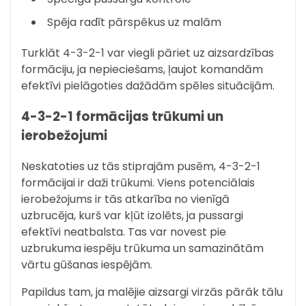
Spēja radīt pārspēkus uz malām
Turklāt 4-3-2-1 var viegli pāriet uz aizsardzības
formāciju, ja nepieciešams, ļaujot komandām
efektīvi pielāgoties dažādām spēles situācijām.
4-3-2-1 formācijas trūkumi un
ierobežojumi
Neskatoties uz tās stiprajām pusēm, 4-3-2-1
formācijai ir daži trūkumi. Viens potenciālais
ierobežojums ir tās atkarība no vienīgā
uzbrucēja, kurš var kļūt izolēts, ja pussargi
efektīvi neatbalsta. Tas var novest pie
uzbrukuma iespēju trūkuma un samazinātām
vārtu gūšanas iespējām.
Papildus tam, ja malējie aizsargi virzās pārāk tālu