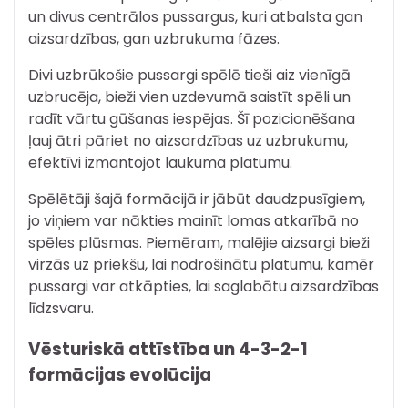
un divus centrālos pussargus, kuri atbalsta gan
aizsardzības, gan uzbrukuma fāzes.
Divi uzbrūkošie pussargi spēlē tieši aiz vienīgā
uzbrucēja, bieži vien uzdevumā saistīt spēli un
radīt vārtu gūšanas iespējas. Šī pozicionēšana
ļauj ātri pāriet no aizsardzības uz uzbrukumu,
efektīvi izmantojot laukuma platumu.
Spēlētāji šajā formācijā ir jābūt daudzpusīgiem,
jo viņiem var nākties mainīt lomas atkarībā no
spēles plūsmas. Piemēram, malējie aizsargi bieži
virzās uz priekšu, lai nodrošinātu platumu, kamēr
pussargi var atkāpties, lai saglabātu aizsardzības
līdzsvaru.
Vēsturiskā attīstība un 4-3-2-1
formācijas evolūcija