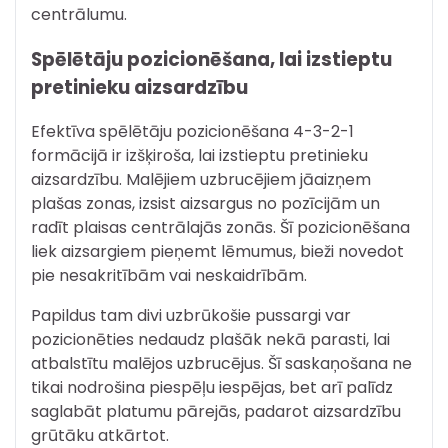
centrālumu.
Spēlētāju pozicionēšana, lai izstieptu
pretinieku aizsardzību
Efektīva spēlētāju pozicionēšana 4-3-2-1
formācijā ir izšķiroša, lai izstieptu pretinieku
aizsardzību. Malējiem uzbrucējiem jāaizņem
plašas zonas, izsist aizsargus no pozīcijām un
radīt plaisas centrālajās zonās. Šī pozicionēšana
liek aizsargiem pieņemt lēmumus, bieži novedot
pie nesakritībām vai neskaidrībām.
Papildus tam divi uzbrūkošie pussargi var
pozicionēties nedaudz plašāk nekā parasti, lai
atbalstītu malējos uzbrucējus. Šī saskaņošana ne
tikai nodrošina piespēļu iespējas, bet arī palīdz
saglabāt platumu pārejās, padarot aizsardzību
grūtāku atkārtot.