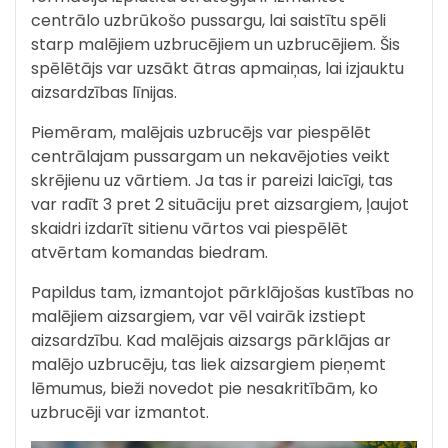
centrālo uzbrūkošo pussargu, lai saistītu spēli
starp malējiem uzbrucējiem un uzbrucējiem. Šis
spēlētājs var uzsākt ātras apmaiņas, lai izjauktu
aizsardzības līnijas.
Piemēram, malējais uzbrucējs var piespēlēt
centrālajam pussargam un nekavējoties veikt
skrējienu uz vārtiem. Ja tas ir pareizi laicīgi, tas
var radīt 3 pret 2 situāciju pret aizsargiem, ļaujot
skaidri izdarīt sitienu vārtos vai piespēlēt
atvērtam komandas biedram.
Papildus tam, izmantojot pārklājošas kustības no
malējiem aizsargiem, var vēl vairāk izstiept
aizsardzību. Kad malējais aizsargs pārklājas ar
malējo uzbrucēju, tas liek aizsargiem pieņemt
lēmumus, bieži novedot pie nesakritībām, ko
uzbrucēji var izmantot.