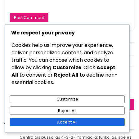
We respect your privacy
Saites
Cookies help us improve your experience,
Viss saturs
deliver personalized content, and analyze
traffic. You can choose which cookies to
Kas mēs esam
allow by clicking
Customize
. Click
Accept
Sazinieties
All
to consent or
Reject All
to decline non-
essential cookies.
Meklēt
Customize
Search
for:
Reject All
Jaunākās ziņas
Accept All
Centrālais pussargs 4-3-2-1 formācijā: funkcijas, spēles