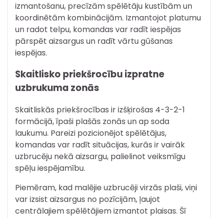
izmantošanu, precīzām spēlētāju kustībām un
koordinētām kombinācijām. Izmantojot platumu
un radot telpu, komandas var radīt iespējas
pārspēt aizsargus un radīt vārtu gūšanas
iespējas.
Skaitlisko priekšrocību izpratne
uzbrukuma zonās
Skaitliskās priekšrocības ir izšķirošas 4-3-2-1
formācijā, īpaši plašās zonās un ap soda
laukumu. Pareizi pozicionējot spēlētājus,
komandas var radīt situācijas, kurās ir vairāk
uzbrucēju nekā aizsargu, palielinot veiksmīgu
spēļu iespējamību.
Piemēram, kad malējie uzbrucēji virzās plaši, viņi
var izsist aizsargus no pozīcijām, ļaujot
centrālajiem spēlētājiem izmantot plaisas. Šī