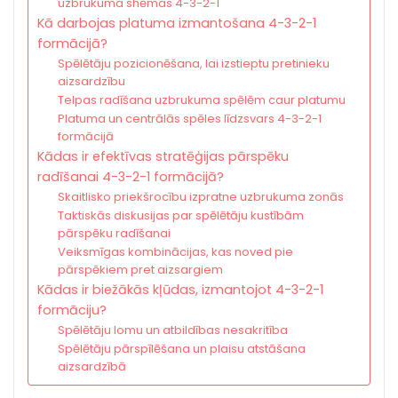
uzbrukuma shēmas 4-3-2-1
Kā darbojas platuma izmantošana 4-3-2-1
formācijā?
Spēlētāju pozicionēšana, lai izstieptu pretinieku
aizsardzību
Telpas radīšana uzbrukuma spēlēm caur platumu
Platuma un centrālās spēles līdzsvars 4-3-2-1
formācijā
Kādas ir efektīvas stratēģijas pārspēku
radīšanai 4-3-2-1 formācijā?
Skaitlisko priekšrocību izpratne uzbrukuma zonās
Taktiskās diskusijas par spēlētāju kustībām
pārspēku radīšanai
Veiksmīgas kombinācijas, kas noved pie
pārspēkiem pret aizsargiem
Kādas ir biežākās kļūdas, izmantojot 4-3-2-1
formāciju?
Spēlētāju lomu un atbildības nesakritība
Spēlētāju pārspīlēšana un plaisu atstāšana
aizsardzībā