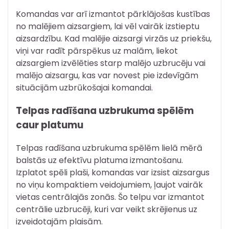
Komandas var arī izmantot pārklājošas kustības
no malējiem aizsargiem, lai vēl vairāk izstieptu
aizsardzību. Kad malējie aizsargi virzās uz priekšu,
viņi var radīt pārspēkus uz malām, liekot
aizsargiem izvēlēties starp malējo uzbrucēju vai
malējo aizsargu, kas var novest pie izdevīgām
situācijām uzbrūkošajai komandai.
Telpas radīšana uzbrukuma spēlēm
caur platumu
Telpas radīšana uzbrukuma spēlēm lielā mērā
balstās uz efektīvu platuma izmantošanu.
Izplatot spēli plaši, komandas var izsist aizsargus
no viņu kompaktiem veidojumiem, ļaujot vairāk
vietas centrālajās zonās. Šo telpu var izmantot
centrālie uzbrucēji, kuri var veikt skrējienus uz
izveidotajām plaisām.