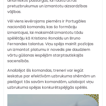
dinamiskos pussargus, lai radītu ātras
pretuzbrukumus un izmantotu aizsardzības
vājības.
Vēl viens ievērojams piemērs ir Portugāles
nacionālā komanda, kas šo formāciju
izmantojusi, lai maksimāli izmantotu tādu
spēlētāju kā Kristiano Ronaldu un Bruno
Fernandes talantus. Viņu spēja mainīt pozīcijas
un izmantot platumu ir novedis pie daudziem
vārtu gūšanas iespējām starptautiskajās
sacensībās.
Analizējot šīs komandas, treneri var iegūt
ieskatus par efektīvām uzbrukuma shēmām un
pielāgot tās savām komandām, uzlabojot viņu
uzbrukuma spējas konkurētspējīgās spēlēs.