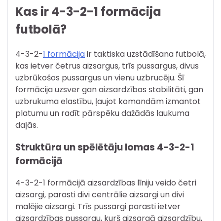
Kas ir 4-3-2-1 formācija
futbolā?
4-3-2-
1 formācija
ir taktiska uzstādīšana futbolā,
kas ietver četrus aizsargus, trīs pussargus, divus
uzbrūkošos pussargus un vienu uzbrucēju. Šī
formācija uzsver gan aizsardzības stabilitāti, gan
uzbrukuma elastību, ļaujot komandām izmantot
platumu un radīt pārspēku dažādās laukuma
daļās.
Struktūra un spēlētāju lomas 4-3-2-1
formācijā
4-3-2-1 formācijā aizsardzības līniju veido četri
aizsargi, parasti divi centrālie aizsargi un divi
malējie aizsargi. Trīs pussargi parasti ietver
aizsardzības pussargu, kurš aizsargā aizsardzību,