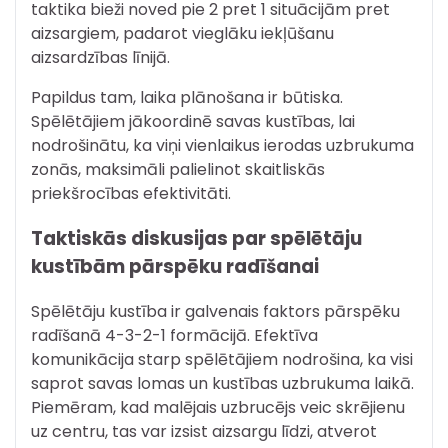
taktika bieži noved pie 2 pret 1 situācijām pret
aizsargiem, padarot vieglāku iekļūšanu
aizsardzības līnijā.
Papildus tam, laika plānošana ir būtiska.
Spēlētājiem jākoordinē savas kustības, lai
nodrošinātu, ka viņi vienlaikus ierodas uzbrukuma
zonās, maksimāli palielinot skaitliskās
priekšrocības efektivitāti.
Taktiskās diskusijas par spēlētāju
kustībām pārspēku radīšanai
Spēlētāju kustība ir galvenais faktors pārspēku
radīšanā 4-3-2-1 formācijā. Efektīva
komunikācija starp spēlētājiem nodrošina, ka visi
saprot savas lomas un kustības uzbrukuma laikā.
Piemēram, kad malējais uzbrucējs veic skrējienu
uz centru, tas var izsist aizsargu līdzi, atverot