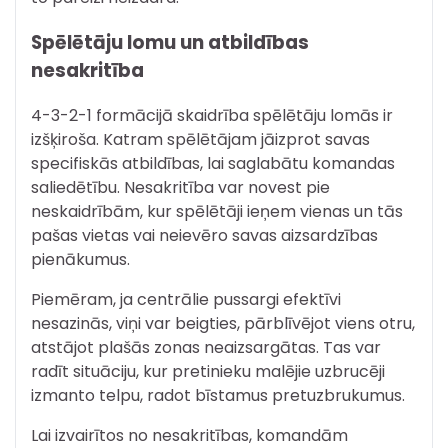
Spēlētāju lomu un atbildības
nesakritība
4-3-2-1 formācijā skaidrība spēlētāju lomās ir
izšķiroša. Katram spēlētājam jāizprot savas
specifiskās atbildības, lai saglabātu komandas
saliedētību. Nesakritība var novest pie
neskaidrībām, kur spēlētāji ieņem vienas un tās
pašas vietas vai neievēro savas aizsardzības
pienākumus.
Piemēram, ja centrālie pussargi efektīvi
nesazinās, viņi var beigties, pārblīvējot viens otru,
atstājot plašās zonas neaizsargātas. Tas var
radīt situāciju, kur pretinieku malējie uzbrucēji
izmanto telpu, radot bīstamus pretuzbrukumus.
Lai izvairītos no nesakritības, komandām