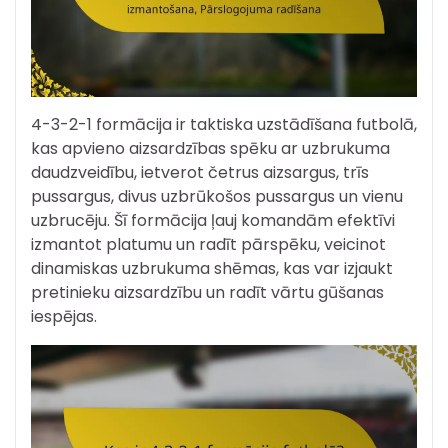
4-3-2-1 formācija ir taktiska uzstādīšana futbolā,
kas apvieno aizsardzības spēku ar uzbrukuma
daudzveidību, ietverot četrus aizsargus, trīs
pussargus, divus uzbrūkošos pussargus un vienu
uzbrucēju. Šī formācija ļauj komandām efektīvi
izmantot platumu un radīt pārspēku, veicinot
dinamiskas uzbrukuma shēmas, kas var izjaukt
pretinieku aizsardzību un radīt vārtu gūšanas
iespējas.