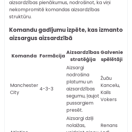
aizsardzības pienākumus, nodrošinot, ka viņi
nekompromitē komandas aizsardzības
struktūru.
Komandu gadījumu izpēte, kas izmanto
aizsargus aizsardzībā
Aizsardzības
Galvenie
Komanda
Formācija
stratēģija
spēlētāji
Aizsargi
nodrošina
Žuāu
platumu un
Manchester
Kancelu,
4-3-3
aizsardzības
City
Kails
segumu, ļaujot
Vokers
pussargiem
presēt.
Aizsargi dziļi
nolaižas,
Renans