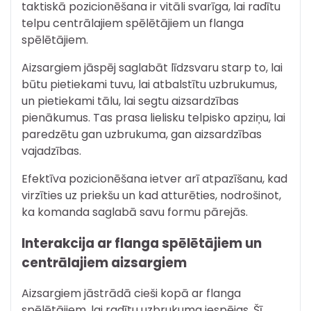
taktiskā pozicionēšana ir vitāli svarīga, lai radītu
telpu centrālajiem spēlētājiem un flanga
spēlētājiem.
Aizsargiem jāspēj saglabāt līdzsvaru starp to, lai
būtu pietiekami tuvu, lai atbalstītu uzbrukumus,
un pietiekami tālu, lai segtu aizsardzības
pienākumus. Tas prasa lielisku telpisko apziņu, lai
paredzētu gan uzbrukuma, gan aizsardzības
vajadzības.
Efektīva pozicionēšana ietver arī atpazīšanu, kad
virzīties uz priekšu un kad atturēties, nodrošinot,
ka komanda saglabā savu formu pārejās.
Interakcija ar flanga spēlētājiem un
centrālajiem aizsargiem
Aizsargiem jāstrādā cieši kopā ar flanga
spēlētājiem, lai radītu uzbrukuma iespējas. Šī