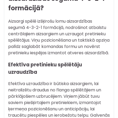
formācijā?
Aizsargi spēlē izšķirošu lomu aizsardzības
segumā 4-3-2-1 formācijā, nodrošinot atbalstu
centrālajiem aizsargiem un uzraugot pretinieku
spēlētājus. Viņu pozicionēšana un taktiskā apziņa
palīdz saglabāt komandas formu un novērst
pretinieku iespējas izmantot atveres aizsardzībā.
Efektīva pretinieku spēlētāju
uzraudzība
Efektīva uzraudzība ir būtiska aizsargiem, lai
neitralizētu draudus no flanga spēlētājiem un
pārklājošiem uzbrucējiem. Viņiem jābūt tuvu
saviem piešķirtajiem pretiniekiem, izmantojot
ķermeņa pozicionēšanu un anticipāciju, lai
traucētu piespēles un ierobežotu telpu. Galvenās