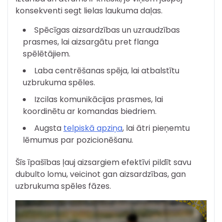
konsekventi segt lielas laukuma daļas.
Spēcīgas aizsardzības un uzraudzības
prasmes, lai aizsargātu pret flanga
spēlētājiem.
Laba centrēšanas spēja, lai atbalstītu
uzbrukuma spēles.
Izcilas komunikācijas prasmes, lai
koordinētu ar komandas biedriem.
Augsta
telpiskā apziņa
, lai ātri pieņemtu
lēmumus par pozicionēšanu.
Šīs īpašības ļauj aizsargiem efektīvi pildīt savu
dubulto lomu, veicinot gan aizsardzības, gan
uzbrukuma spēles fāzes.