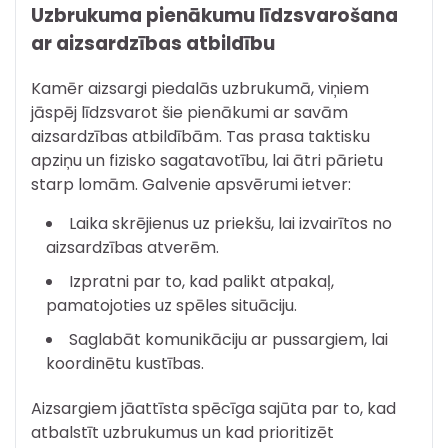
Uzbrukuma pienākumu līdzsvarošana
ar aizsardzības atbildību
Kamēr aizsargi piedalās uzbrukumā, viņiem
jāspēj līdzsvarot šie pienākumi ar savām
aizsardzības atbildībām. Tas prasa taktisku
apziņu un fizisko sagatavotību, lai ātri pārietu
starp lomām. Galvenie apsvērumi ietver:
Laika skrējienus uz priekšu, lai izvairītos no
aizsardzības atverēm.
Izpratni par to, kad palikt atpakaļ,
pamatojoties uz spēles situāciju.
Saglabāt komunikāciju ar pussargiem, lai
koordinētu kustības.
Aizsargiem jāattīsta spēcīga sajūta par to, kad
atbalstīt uzbrukumus un kad prioritizēt