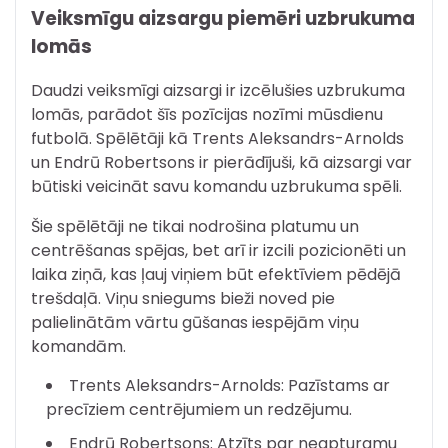
Veiksmīgu aizsargu piemēri uzbrukuma
lomās
Daudzi veiksmīgi aizsargi ir izcēlušies uzbrukuma
lomās, parādot šīs pozīcijas nozīmi mūsdienu
futbolā. Spēlētāji kā Trents Aleksandrs-Arnolds
un Endrū Robertsons ir pierādījuši, kā aizsargi var
būtiski veicināt savu komandu uzbrukuma spēli.
Šie spēlētāji ne tikai nodrošina platumu un
centrēšanas spējas, bet arī ir izcili pozicionēti un
laika ziņā, kas ļauj viņiem būt efektīviem pēdējā
trešdaļā. Viņu sniegums bieži noved pie
palielinātām vārtu gūšanas iespējām viņu
komandām.
Trents Aleksandrs-Arnolds: Pazīstams ar
precīziem centrējumiem un redzējumu.
Endrū Robertsons: Atzīts par neapturamu