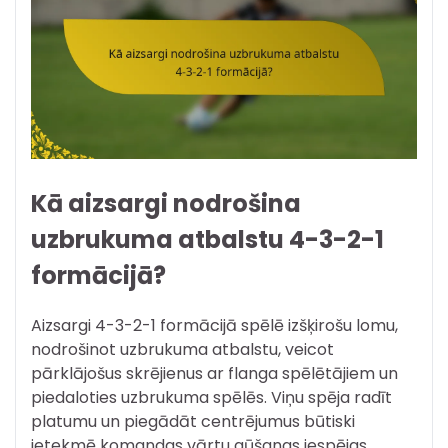
Kā aizsargi nodrošina
uzbrukuma atbalstu 4-3-2-1
formācijā?
Aizsargi 4-3-2-1 formācijā spēlē izšķirošu lomu,
nodrošinot uzbrukuma atbalstu, veicot
pārklājošus skrējienus ar flanga spēlētājiem un
piedaloties uzbrukuma spēlēs. Viņu spēja radīt
platumu un piegādāt centrējumus būtiski
ietekmē komandas vārtu gūšanas iespējas.