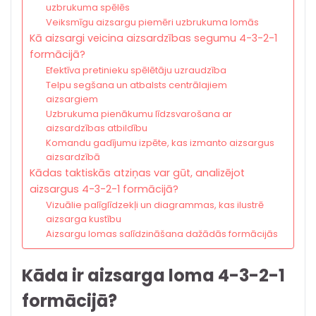
uzbrukuma spēlēs
Veiksmīgu aizsargu piemēri uzbrukuma lomās
Kā aizsargi veicina aizsardzības segumu 4-3-2-1
formācijā?
Efektīva pretinieku spēlētāju uzraudzība
Telpu segšana un atbalsts centrālajiem
aizsargiem
Uzbrukuma pienākumu līdzsvarošana ar
aizsardzības atbildību
Komandu gadījumu izpēte, kas izmanto aizsargus
aizsardzībā
Kādas taktiskās atziņas var gūt, analizējot
aizsargus 4-3-2-1 formācijā?
Vizuālie palīglīdzekļi un diagrammas, kas ilustrē
aizsarga kustību
Aizsargu lomas salīdzināšana dažādās formācijās
Kāda ir aizsarga loma 4-3-2-1
formācijā?