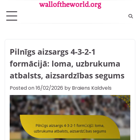
Skip
walloftheworld.org
to
content
Pilnīgs aizsargs 4-3-2-1
formācijā: loma, uzbrukuma
atbalsts, aizsardzības segums
Posted on
16/02/2026
by
Braiens Kaldvels