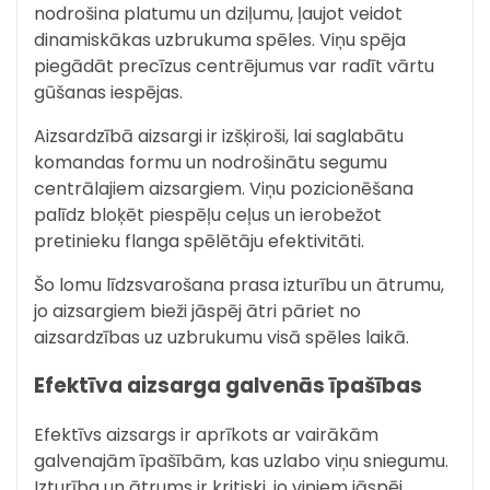
nodrošina platumu un dziļumu, ļaujot veidot
dinamiskākas uzbrukuma spēles. Viņu spēja
piegādāt precīzus centrējumus var radīt vārtu
gūšanas iespējas.
Aizsardzībā aizsargi ir izšķiroši, lai saglabātu
komandas formu un nodrošinātu segumu
centrālajiem aizsargiem. Viņu pozicionēšana
palīdz bloķēt piespēļu ceļus un ierobežot
pretinieku flanga spēlētāju efektivitāti.
Šo lomu līdzsvarošana prasa izturību un ātrumu,
jo aizsargiem bieži jāspēj ātri pāriet no
aizsardzības uz uzbrukumu visā spēles laikā.
Efektīva aizsarga galvenās īpašības
Efektīvs aizsargs ir aprīkots ar vairākām
galvenajām īpašībām, kas uzlabo viņu sniegumu.
Izturība un ātrums ir kritiski, jo viņiem jāspēj