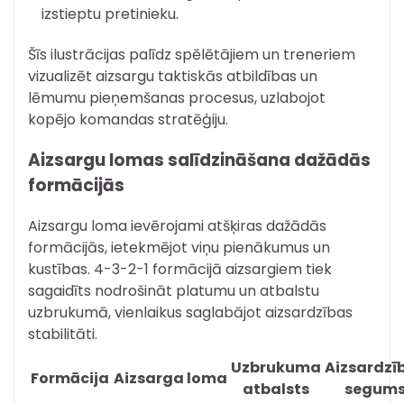
izstieptu pretinieku.
Šīs ilustrācijas palīdz spēlētājiem un treneriem
vizualizēt aizsargu taktiskās atbildības un
lēmumu pieņemšanas procesus, uzlabojot
kopējo komandas stratēģiju.
Aizsargu lomas salīdzināšana dažādās
formācijās
Aizsargu loma ievērojami atšķiras dažādās
formācijās, ietekmējot viņu pienākumus un
kustības. 4-3-2-1 formācijā aizsargiem tiek
sagaidīts nodrošināt platumu un atbalstu
uzbrukumā, vienlaikus saglabājot aizsardzības
stabilitāti.
Uzbrukuma
Aizsardzī
Formācija
Aizsarga loma
atbalsts
segum