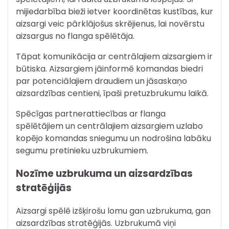
mijiedarbība bieži ietver koordinētas kustības, kur
aizsargi veic pārklājošus skrējienus, lai novērstu
aizsargus no flanga spēlētāja.
Tāpat komunikācija ar centrālajiem aizsargiem ir
būtiska. Aizsargiem jāinformē komandas biedri
par potenciālajiem draudiem un jāsaskaņo
aizsardzības centieni, īpaši pretuzbrukumu laikā.
Spēcīgas partnerattiecības ar flanga
spēlētājiem un centrālajiem aizsargiem uzlabo
kopējo komandas sniegumu un nodrošina labāku
segumu pretinieku uzbrukumiem.
Nozīme uzbrukuma un aizsardzības
stratēģijās
Aizsargi spēlē izšķirošu lomu gan uzbrukuma, gan
aizsardzības stratēģijās. Uzbrukumā viņi