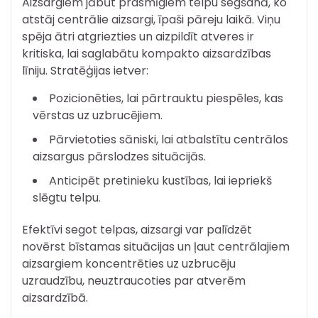
Aizsargiem jābūt prasmīgiem telpu segšanā, ko
atstāj centrālie aizsargi, īpaši pāreju laikā. Viņu
spēja ātri atgriezties un aizpildīt atveres ir
kritiska, lai saglabātu kompakto aizsardzības
līniju. Stratēģijas ietver:
Pozicionēties, lai pārtrauktu piespēles, kas
vērstas uz uzbrucējiem.
Pārvietoties sāniski, lai atbalstītu centrālos
aizsargus pārslodzes situācijās.
Anticipēt pretinieku kustības, lai iepriekš
slēgtu telpu.
Efektīvi segot telpas, aizsargi var palīdzēt
novērst bīstamas situācijas un ļaut centrālajiem
aizsargiem koncentrēties uz uzbrucēju
uzraudzību, neuztraucoties par atverēm
aizsardzībā.