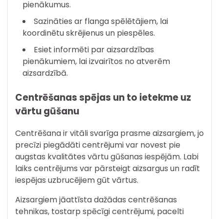
pienākumus.
Sazināties ar flanga spēlētājiem, lai
koordinētu skrējienus un piespēles.
Esiet informēti par aizsardzības
pienākumiem, lai izvairītos no atverēm
aizsardzībā.
Centrēšanas spējas un to ietekme uz
vārtu gūšanu
Centrēšana ir vitāli svarīga prasme aizsargiem, jo
precīzi piegādāti centrējumi var novest pie
augstas kvalitātes vārtu gūšanas iespējām. Labi
laiks centrējums var pārsteigt aizsargus un radīt
iespējas uzbrucējiem gūt vārtus.
Aizsargiem jāattīsta dažādas centrēšanas
tehnikas, tostarp spēcīgi centrējumi, pacelti