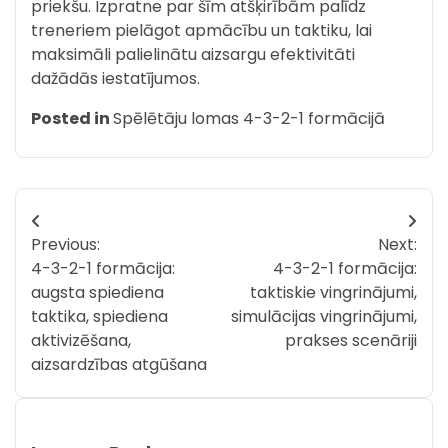
priekšu. Izpratne par šīm atšķirībām palīdz
treneriem pielāgot apmācību un taktiku, lai
maksimāli palielinātu aizsargu efektivitāti
dažādās iestatījumos.
Posted in
Spēlētāju lomas 4-3-2-1 formācijā
Post
Previous:
Next:
navigation
4-3-2-1 formācija:
4-3-2-1 formācija:
augsta spiediena
taktiskie vingrinājumi,
taktika, spiediena
simulācijas vingrinājumi,
aktivizēšana,
prakses scenāriji
aizsardzības atgūšana