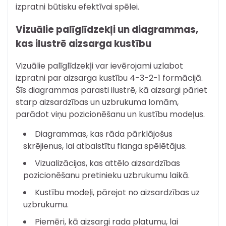
izpratni būtisku efektīvai spēlei.
Vizuālie palīglīdzekļi un diagrammas,
kas ilustrē aizsarga kustību
Vizuālie palīglīdzekļi var ievērojami uzlabot
izpratni par aizsarga kustību 4-3-2-1 formācijā.
Šīs diagrammas parasti ilustrē, kā aizsargi pāriet
starp aizsardzības un uzbrukuma lomām,
parādot viņu pozicionēšanu un kustību modeļus.
Diagrammas, kas rāda pārklājošus
skrējienus, lai atbalstītu flanga spēlētājus.
Vizualizācijas, kas attēlo aizsardzības
pozicionēšanu pretinieku uzbrukumu laikā.
Kustību modeļi, pārejot no aizsardzības uz
uzbrukumu.
Piemēri, kā aizsargi rada platumu, lai