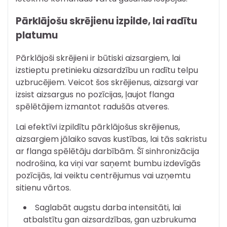
Pārklājošu skrējienu izpilde, lai radītu
platumu
Pārklājoši skrējieni ir būtiski aizsargiem, lai
izstieptu pretinieku aizsardzību un radītu telpu
uzbrucējiem. Veicot šos skrējienus, aizsargi var
izsist aizsargus no pozīcijas, ļaujot flanga
spēlētājiem izmantot radušās atveres.
Lai efektīvi izpildītu pārklājošus skrējienus,
aizsargiem jālaiko savas kustības, lai tās sakristu
ar flanga spēlētāju darbībām. Šī sinhronizācija
nodrošina, ka viņi var saņemt bumbu izdevīgās
pozīcijās, lai veiktu centrējumus vai uzņemtu
sitienu vārtos.
Saglabāt augstu darba intensitāti, lai
atbalstītu gan aizsardzības, gan uzbrukuma