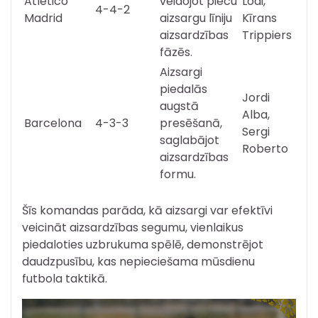
Atletico
veidojot piecu
Lodi,
4-4-2
Madrid
aizsargu līniju
Kīrans
aizsardzības
Trippiers
fāzēs.
Aizsargi
piedalās
Jordi
augstā
Alba,
Barcelona
4-3-3
presēšanā,
Sergi
saglabājot
Roberto
aizsardzības
formu.
Šīs komandas parāda, kā aizsargi var efektīvi
veicināt aizsardzības segumu, vienlaikus
piedaloties uzbrukuma spēlē, demonstrējot
daudzpusību, kas nepieciešama mūsdienu
futbola taktikā.