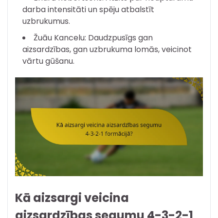
darba intensitāti un spēju atbalstīt
uzbrukumus.
Žuāu Kancelu: Daudzpusīgs gan
aizsardzības, gan uzbrukuma lomās, veicinot
vārtu gūšanu.
Kā aizsargi veicina
aizsardzības segumu 4-3-2-1