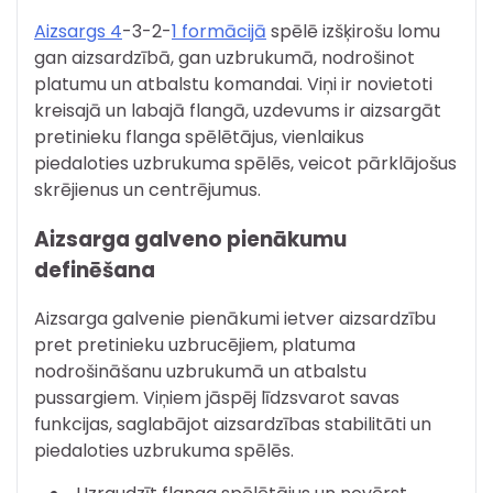
Aizsargs 4
-3-2-
1 formācijā
spēlē izšķirošu lomu
gan aizsardzībā, gan uzbrukumā, nodrošinot
platumu un atbalstu komandai. Viņi ir novietoti
kreisajā un labajā flangā, uzdevums ir aizsargāt
pretinieku flanga spēlētājus, vienlaikus
piedaloties uzbrukuma spēlēs, veicot pārklājošus
skrējienus un centrējumus.
Aizsarga galveno pienākumu
definēšana
Aizsarga galvenie pienākumi ietver aizsardzību
pret pretinieku uzbrucējiem, platuma
nodrošināšanu uzbrukumā un atbalstu
pussargiem. Viņiem jāspēj līdzsvarot savas
funkcijas, saglabājot aizsardzības stabilitāti un
piedaloties uzbrukuma spēlēs.