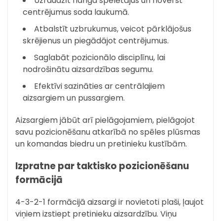
Uzraudzīt flanga spēlētājus un novērst
centrējumus soda laukumā.
Atbalstīt uzbrukumus, veicot pārklājošus
skrējienus un piegādājot centrējumus.
Saglabāt pozicionālo disciplīnu, lai
nodrošinātu aizsardzības segumu.
Efektīvi sazināties ar centrālajiem
aizsargiem un pussargiem.
Aizsargiem jābūt arī pielāgojamiem, pielāgojot
savu pozicionēšanu atkarībā no spēles plūsmas
un komandas biedru un pretinieku kustībām.
Izpratne par taktisko pozicionēšanu
formācijā
4-3-2-1 formācijā aizsargi ir novietoti plaši, ļaujot
viņiem izstiept pretinieku aizsardzību. Viņu