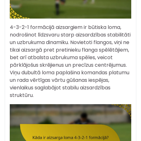
4-3-2-1 formācijā aizsargiem ir būtiska loma,
nodrošinot līdzsvaru starp aizsardzības stabilitāti
un uzbrukuma dinamiku. Novietoti flangos, viņi ne
tikai aizsargā pret pretinieku flanga spēlētājiem,
bet arī atbalsta uzbrukuma spēles, veicot
pārklājošus skrējienus un precīzus centrējumus.
Viņu dubultā loma paplašina komandas platumu
un rada vērtīgas vārtu gūšanas iespējas,
vienlaikus saglabājot stabilu aizsardzības
struktūru.