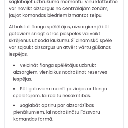
saglabājot uzbrukuma momentu. Viņu klātbūtne
var novilkt aizsargus no centrālajām zonām,
ļaujot komandas biedriem izmantot telpu.
Atbalstot flanga spēlētājus, aizsargiem jābūt
gataviem sniegt ātras piespēles vai veikt
skrējienus uz soda laukumu. Šī dinamiskā spēle
var sajaukt aizsargus un atvērt vārtu gūšanas
iespējas.
Veicināt flanga spēlētājus uzbrukt
aizsargiem, vienlaikus nodrošinot rezerves
iespējas.
Būt gataviem mainīt pozīcijas ar flanga
spēlētājiem, lai radītu nesakritības.
Saglabāt apziņu par aizsardzības
pienākumiem, lai nodrošinātu līdzsvaru
komandas formā.