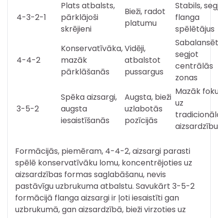
Plats atbalsts,
Stabils, seg
Bieži, radot
4-3-2-1
pārklājoši
flanga
platumu
skrējieni
spēlētājus
Sabalansēt
Konservatīvāka,
Vidēji,
segjot
4-4-2
mazāk
atbalstot
centrālās
pārklāšanās
pussargus
zonas
Mazāk fok
Spēka aizsargi,
Augsta, bieži
uz
3-5-2
augsta
uzlabotās
tradicionāl
iesaistīšanās
pozīcijās
aizsardzību
Formācijās, piemēram, 4-4-2, aizsargi parasti
spēlē konservatīvāku lomu, koncentrējoties uz
aizsardzības formas saglabāšanu, nevis
pastāvīgu uzbrukuma atbalstu. Savukārt 3-5-2
formācijā flanga aizsargi ir ļoti iesaistīti gan
uzbrukumā, gan aizsardzībā, bieži virzoties uz