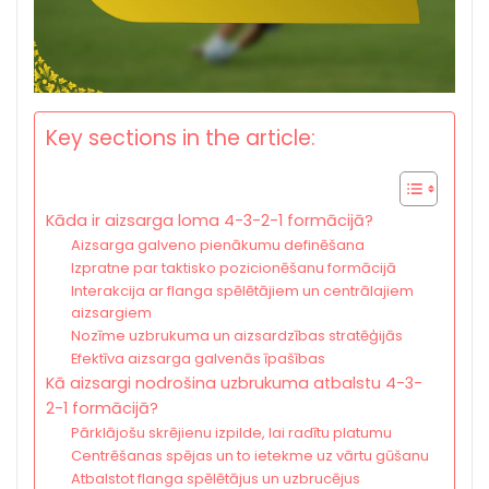
Key sections in the article:
Kāda ir aizsarga loma 4-3-2-1 formācijā?
Aizsarga galveno pienākumu definēšana
Izpratne par taktisko pozicionēšanu formācijā
Interakcija ar flanga spēlētājiem un centrālajiem
aizsargiem
Nozīme uzbrukuma un aizsardzības stratēģijās
Efektīva aizsarga galvenās īpašības
Kā aizsargi nodrošina uzbrukuma atbalstu 4-3-
2-1 formācijā?
Pārklājošu skrējienu izpilde, lai radītu platumu
Centrēšanas spējas un to ietekme uz vārtu gūšanu
Atbalstot flanga spēlētājus un uzbrucējus