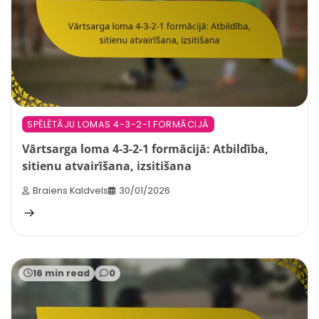
SPĒLĒTĀJU LOMAS 4-3-2-1 FORMĀCIJĀ
Vārtsarga loma 4-3-2-1 formācijā: Atbildība,
sitienu atvairīšana, izsitišana
Braiens Kaldvels
30/01/2026
16 min read
0