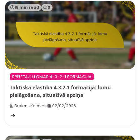
15 min read
0
SPĒLĒTĀJU LOMAS 4-3-2-1 FORMĀCIJĀ
Taktiskā elastība 4-3-2-1 formācijā: lomu
pielāgošana, situatīvā apziņa
Braiens Kaldvels
02/02/2026