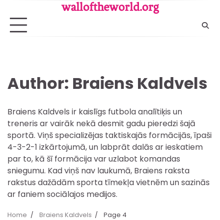
Skip
walloftheworld.org
to
content
Author:
Braiens Kaldvels
Braiens Kaldvels ir kaislīgs futbola analītiķis un
treneris ar vairāk nekā desmit gadu pieredzi šajā
sportā. Viņš specializējas taktiskajās formācijās, īpaši
4-3-2-1 izkārtojumā, un labprāt dalās ar ieskatiem
par to, kā šī formācija var uzlabot komandas
sniegumu. Kad viņš nav laukumā, Braiens raksta
rakstus dažādām sporta tīmekļa vietnēm un sazinās
ar faniem sociālajos medijos.
Home
Braiens Kaldvels
Page 4