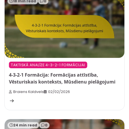
18 min read
0
TAKTISKĀ ANALĪZE 4-3-2-1 FORMĀCIJAI
4-3-2-1 Formācija: Formācijas attīstība,
Vēsturiskais konteksts, Mūsdienu pielāgojumi
Braiens Kaldvels
02/02/2026
24 min read
0