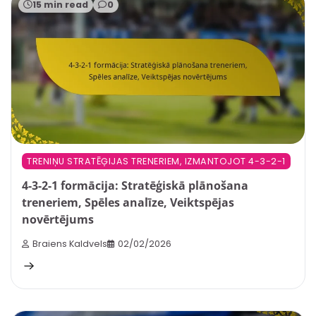
15 min read
0
TRENIŅU STRATĒĢIJAS TRENERIEM, IZMANTOJOT 4-3-2-1
4-3-2-1 formācija: Stratēģiskā plānošana
treneriem, Spēles analīze, Veiktspējas
novērtējums
Braiens Kaldvels
02/02/2026