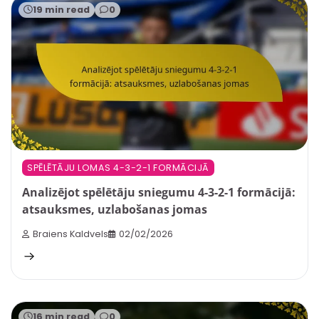
19 min read
0
SPĒLĒTĀJU LOMAS 4-3-2-1 FORMĀCIJĀ
Analizējot spēlētāju sniegumu 4-3-2-1 formācijā:
atsauksmes, uzlabošanas jomas
Braiens Kaldvels
02/02/2026
16 min read
0