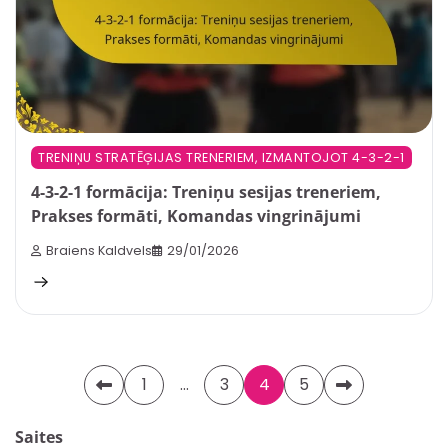
TRENIŅU STRATĒĢIJAS TRENERIEM, IZMANTOJOT 4-3-2-1
4-3-2-1 formācija: Treniņu sesijas treneriem,
Prakses formāti, Komandas vingrinājumi
Braiens Kaldvels
29/01/2026
Posts
1
…
3
4
5
pagination
Saites