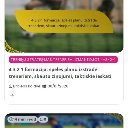
TRENIŅU STRATĒĢIJAS TRENERIEM, IZMANTOJOT 4-3-2-1
4-3-2-1 formācija: spēles plānu izstrāde
treneriem, skautu ziņojumi, taktiskie ieskati
Braiens Kaldvels
30/01/2026
14 min read
0