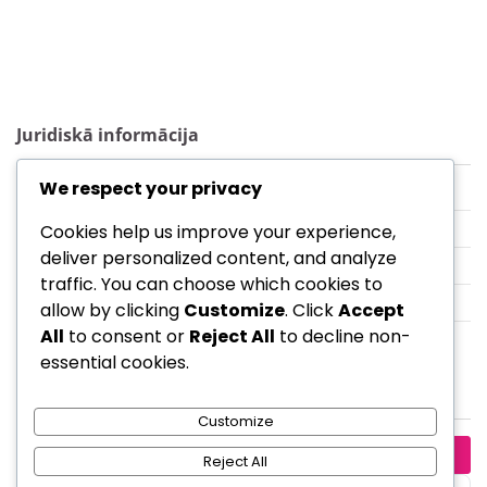
Juridiskā informācija
We respect your privacy
Sazinieties
Privātuma politika
Cookies help us improve your experience,
deliver personalized content, and analyze
Kas mēs esam
traffic. You can choose which cookies to
Sīkdatnes un izsekošana
allow by clicking
Customize
. Click
Accept
All
to consent or
Reject All
to decline non-
Noteikumi un nosacījumi
essential cookies.
Meklēt
Customize
Search
Reject All
for: