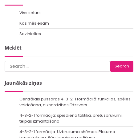
Viss saturs
Kas mēs esam
Sazinieties
Meklēt
Search
for:
Jaunākās ziņas
Centrālais pussargs 4-3-2-1 formācijā: funkcijas, spēles
veidošana, aizsardzības līdzsvars
4-3-2-1 formācija: spiediena taktika, pretuzbrukumi,
telpas izmantošana
4-3-2-1 formācija: Uzbrukuma shēmas, Platuma
izmantošana, Pārslogojuma radīšana