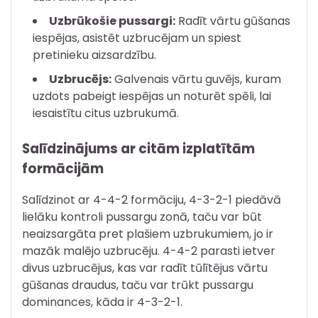
Uzbrūkošie pussargi:
Radīt vārtu gūšanas
iespējas, asistēt uzbrucējam un spiest
pretinieku aizsardzību.
Uzbrucējs:
Galvenais vārtu guvējs, kuram
uzdots pabeigt iespējas un noturēt spēli, lai
iesaistītu citus uzbrukumā.
Salīdzinājums ar citām izplatītām
formācijām
Salīdzinot ar 4-4-2 formāciju, 4-3-2-1 piedāvā
lielāku kontroli pussargu zonā, taču var būt
neaizsargāta pret plašiem uzbrukumiem, jo ir
mazāk malējo uzbrucēju. 4-4-2 parasti ietver
divus uzbrucējus, kas var radīt tūlītējus vārtu
gūšanas draudus, taču var trūkt pussargu
dominances, kāda ir 4-3-2-1.