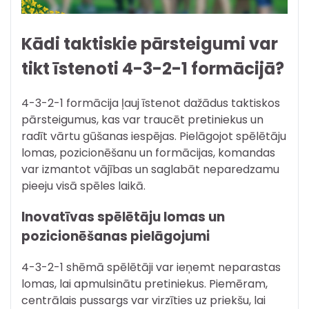
Kādi taktiskie pārsteigumi var
tikt īstenoti 4-3-2-1 formācijā?
4-3-2-1 formācija ļauj īstenot dažādus taktiskos
pārsteigumus, kas var traucēt pretiniekus un
radīt vārtu gūšanas iespējas. Pielāgojot spēlētāju
lomas, pozicionēšanu un formācijas, komandas
var izmantot vājības un saglabāt neparedzamu
pieeju visā spēles laikā.
Inovatīvas spēlētāju lomas un
pozicionēšanas pielāgojumi
4-3-2-1 shēmā spēlētāji var ieņemt neparastas
lomas, lai apmulsinātu pretiniekus. Piemēram,
centrālais pussargs var virzīties uz priekšu, lai