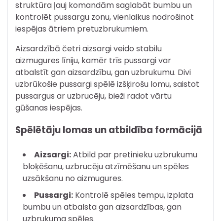
struktūra ļauj komandām saglabāt bumbu un
kontrolēt pussargu zonu, vienlaikus nodrošinot
iespējas ātriem pretuzbrukumiem.
Aizsardzībā četri aizsargi veido stabilu
aizmugures līniju, kamēr trīs pussargi var
atbalstīt gan aizsardzību, gan uzbrukumu. Divi
uzbrūkošie pussargi spēlē izšķirošu lomu, saistot
pussargus ar uzbrucēju, bieži radot vārtu
gūšanas iespējas.
Spēlētāju lomas un atbildība formācijā
Aizsargi:
Atbild par pretinieku uzbrukumu
bloķēšanu, uzbrucēju atzīmēšanu un spēles
uzsākšanu no aizmugures.
Pussargi:
Kontrolē spēles tempu, izplata
bumbu un atbalsta gan aizsardzības, gan
uzbrukuma spēles.