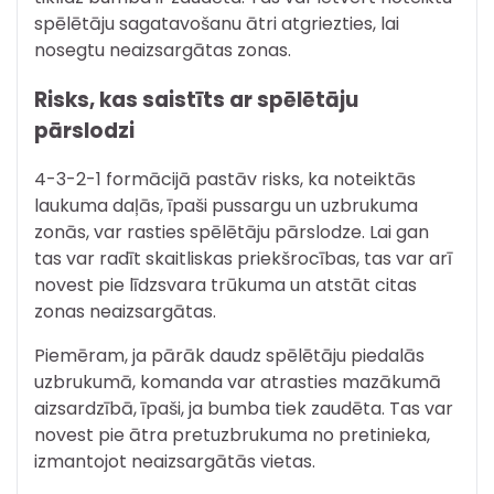
spēlētāju sagatavošanu ātri atgriezties, lai
nosegtu neaizsargātas zonas.
Risks, kas saistīts ar spēlētāju
pārslodzi
4-3-2-1 formācijā pastāv risks, ka noteiktās
laukuma daļās, īpaši pussargu un uzbrukuma
zonās, var rasties spēlētāju pārslodze. Lai gan
tas var radīt skaitliskas priekšrocības, tas var arī
novest pie līdzsvara trūkuma un atstāt citas
zonas neaizsargātas.
Piemēram, ja pārāk daudz spēlētāju piedalās
uzbrukumā, komanda var atrasties mazākumā
aizsardzībā, īpaši, ja bumba tiek zaudēta. Tas var
novest pie ātra pretuzbrukuma no pretinieka,
izmantojot neaizsargātās vietas.