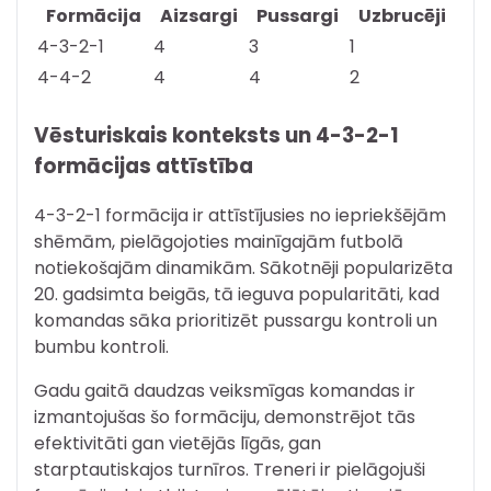
Formācija
Aizsargi
Pussargi
Uzbrucēji
4-3-2-1
4
3
1
4-4-2
4
4
2
Vēsturiskais konteksts un 4-3-2-1
formācijas attīstība
4-3-2-1 formācija ir attīstījusies no iepriekšējām
shēmām, pielāgojoties mainīgajām futbolā
notiekošajām dinamikām. Sākotnēji popularizēta
20. gadsimta beigās, tā ieguva popularitāti, kad
komandas sāka prioritizēt pussargu kontroli un
bumbu kontroli.
Gadu gaitā daudzas veiksmīgas komandas ir
izmantojušas šo formāciju, demonstrējot tās
efektivitāti gan vietējās līgās, gan
starptautiskajos turnīros. Treneri ir pielāgojuši