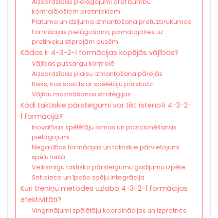
Aizsardzības pielāgojumi pret bumbu
kontrolējošiem pretiniekiem
Platuma un dziļuma izmantošana pretuzbrukumos
Formācijas pielāgošana, pamatojoties uz
pretinieku stiprajām pusēm
Kādas ir 4-3-2-1 formācijas kopējās vājības?
Vājības pussargu kontrolē
Aizsardzības plaisu izmantošana pārejās
Risks, kas saistīts ar spēlētāju pārslodzi
Vājību mazināšanas stratēģijas
Kādi taktiskie pārsteigumi var tikt īstenoti 4-3-2-
1 formācijā?
Inovatīvas spēlētāju lomas un pozicionēšanas
pielāgojumi
Negaidītas formācijas un taktiskie pārvietojumi
spēļu laikā
Veiksmīgu taktisko pārsteigumu gadījumu izpēte
Set piece un īpašo spēļu integrācija
Kuri treniņu metodes uzlabo 4-3-2-1 formācijas
efektivitāti?
Vingrinājumi spēlētāju koordinācijas un izpratnes