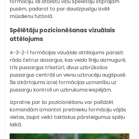
formāciju, lai atbilstu viņu spēlētāju stiprajām
pusēm, padarot to par daudzpusīgu izvēli
mūsdienu futbolā.
Spēlētāju pozicionēšanas vizuālais
attēlojums
4-3-2-1 formācijas vizuālais attēlojums parasti
rāda četrus aizsargus, kas veido līniju aizmugurē,
trīs pussargus trīsstūrī, divus uzbrūkošos
pussargus centrāli un vienu uzbrucēju augšpusē.
Šis izkārtojums izceļ formācijas uzmanību uz
pussargu kontroli un uzbrukuma iespējām.
Izpratne par šo pozicionēšanu var palīdzēt
komandām izmantot pretinieku formāciju vājās
vietas, ļaujot veikt taktiskus pārsteigumus spēļu
laikā.