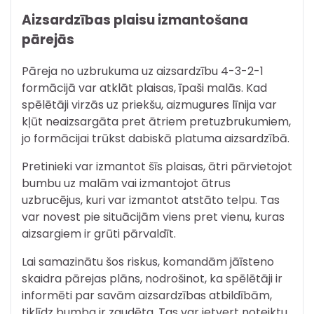
Aizsardzības plaisu izmantošana
pārejās
Pāreja no uzbrukuma uz aizsardzību 4-3-2-1
formācijā var atklāt plaisas, īpaši malās. Kad
spēlētāji virzās uz priekšu, aizmugures līnija var
kļūt neaizsargāta pret ātriem pretuzbrukumiem,
jo formācijai trūkst dabiskā platuma aizsardzībā.
Pretinieki var izmantot šīs plaisas, ātri pārvietojot
bumbu uz malām vai izmantojot ātrus
uzbrucējus, kuri var izmantot atstāto telpu. Tas
var novest pie situācijām viens pret vienu, kuras
aizsargiem ir grūti pārvaldīt.
Lai samazinātu šos riskus, komandām jāīsteno
skaidra pārejas plāns, nodrošinot, ka spēlētāji ir
informēti par savām aizsardzības atbildībām,
tiklīdz bumba ir zaudēta. Tas var ietvert noteiktu