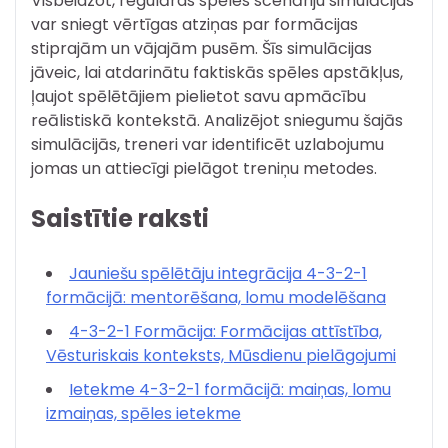
Visbeidzot, regulāras spēles scenāriju simulācijas
var sniegt vērtīgas atziņas par formācijas
stiprajām un vājajām pusēm. Šīs simulācijas
jāveic, lai atdarinātu faktiskās spēles apstākļus,
ļaujot spēlētājiem pielietot savu apmācību
reālistiskā kontekstā. Analizējot sniegumu šajās
simulācijās, treneri var identificēt uzlabojumu
jomas un attiecīgi pielāgot treniņu metodes.
Saistītie raksti
Jauniešu spēlētāju integrācija 4-3-2-1
formācijā: mentorēšana, lomu modelēšana
4-3-2-1 Formācija: Formācijas attīstība,
Vēsturiskais konteksts, Mūsdienu pielāgojumi
Ietekme 4-3-2-1 formācijā: maiņas, lomu
izmaiņas, spēles ietekme