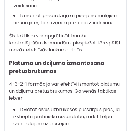
veidošanu.
Izmantot piesardzīgāku pieeju no malējiem
aizsargiem, lai novērstu pozīcijas zaudēšanu.
Šīs taktikas var apgrūtināt bumbu
kontrolējošām komandām, piespiežot tās spēlēt
mazāk efektīvās laukuma daļās.
Platuma un dziļuma izmantošana
pretuzbrukumos
4-3-2-1 formācija var efektīvi izmantot platumu
un dziļumu pretuzbrukumos. Galvenās taktikas
ietver:
Izvietot divus uzbrūkošos pussargus plaši, lai
izstieptu pretinieku aizsardzību, radot telpu
centrālajam uzbrucējam.