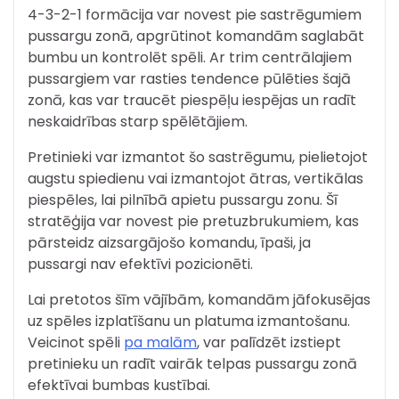
4-3-2-1 formācija var novest pie sastrēgumiem
pussargu zonā, apgrūtinot komandām saglabāt
bumbu un kontrolēt spēli. Ar trim centrālajiem
pussargiem var rasties tendence pūlēties šajā
zonā, kas var traucēt piespēļu iespējas un radīt
neskaidrības starp spēlētājiem.
Pretinieki var izmantot šo sastrēgumu, pielietojot
augstu spiedienu vai izmantojot ātras, vertikālas
piespēles, lai pilnībā apietu pussargu zonu. Šī
stratēģija var novest pie pretuzbrukumiem, kas
pārsteidz aizsargājošo komandu, īpaši, ja
pussargi nav efektīvi pozicionēti.
Lai pretotos šīm vājībām, komandām jāfokusējas
uz spēles izplatīšanu un platuma izmantošanu.
Veicinot spēli
pa malām
, var palīdzēt izstiept
pretinieku un radīt vairāk telpas pussargu zonā
efektīvai bumbas kustībai.