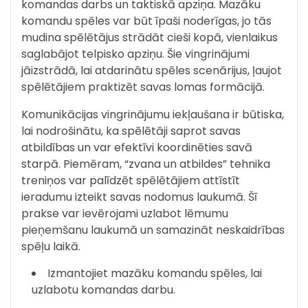
komandas darbs un taktiskā apziņa. Mazāku
komandu spēles var būt īpaši noderīgas, jo tās
mudina spēlētājus strādāt cieši kopā, vienlaikus
saglabājot telpisko apziņu. Šie vingrinājumi
jāizstrādā, lai atdarinātu spēles scenārijus, ļaujot
spēlētājiem praktizēt savas lomas formācijā.
Komunikācijas vingrinājumu iekļaušana ir būtiska,
lai nodrošinātu, ka spēlētāji saprot savas
atbildības un var efektīvi koordinēties savā
starpā. Piemēram, “zvana un atbildes” tehnika
treniņos var palīdzēt spēlētājiem attīstīt
ieradumu izteikt savas nodomus laukumā. Šī
prakse var ievērojami uzlabot lēmumu
pieņemšanu laukumā un samazināt neskaidrības
spēļu laikā.
Izmantojiet mazāku komandu spēles, lai
uzlabotu komandas darbu.