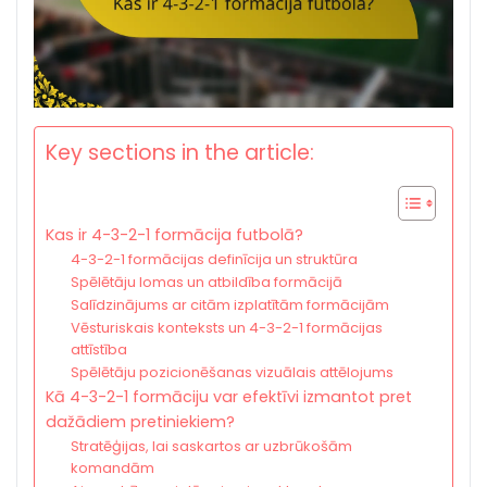
Key sections in the article:
Kas ir 4-3-2-1 formācija futbolā?
4-3-2-1 formācijas definīcija un struktūra
Spēlētāju lomas un atbildība formācijā
Salīdzinājums ar citām izplatītām formācijām
Vēsturiskais konteksts un 4-3-2-1 formācijas
attīstība
Spēlētāju pozicionēšanas vizuālais attēlojums
Kā 4-3-2-1 formāciju var efektīvi izmantot pret
dažādiem pretiniekiem?
Stratēģijas, lai saskartos ar uzbrūkošām
komandām