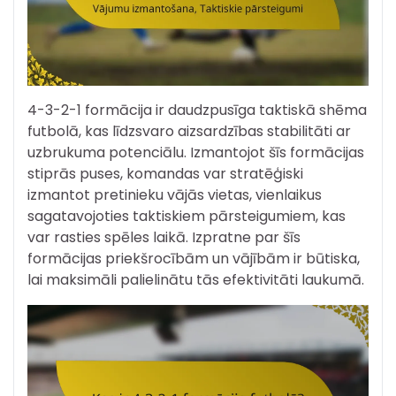
4-3-2-1 formācija ir daudzpusīga taktiskā shēma
futbolā, kas līdzsvaro aizsardzības stabilitāti ar
uzbrukuma potenciālu. Izmantojot šīs formācijas
stiprās puses, komandas var stratēģiski
izmantot pretinieku vājās vietas, vienlaikus
sagatavojoties taktiskiem pārsteigumiem, kas
var rasties spēles laikā. Izpratne par šīs
formācijas priekšrocībām un vājībām ir būtiska,
lai maksimāli palielinātu tās efektivitāti laukumā.