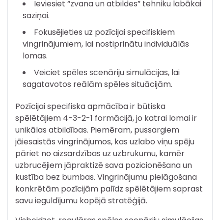
Ieviesiet “zvana un atbildes” tehniku labākai
saziņai.
Fokusējieties uz pozīcijai specifiskiem
vingrinājumiem, lai nostiprinātu individuālās
lomas.
Veiciet spēles scenāriju simulācijas, lai
sagatavotos reālām spēles situācijām.
Pozīcijai specifiska apmācība ir būtiska
spēlētājiem 4-3-2-1 formācijā, jo katrai lomai ir
unikālas atbildības. Piemēram, pussargiem
jāiesaistās vingrinājumos, kas uzlabo viņu spēju
pāriet no aizsardzības uz uzbrukumu, kamēr
uzbrucējiem jāpraktizē sava pozicionēšana un
kustība bez bumbas. Vingrinājumu pielāgošana
konkrētām pozīcijām palīdz spēlētājiem saprast
savu ieguldījumu kopējā stratēģijā.