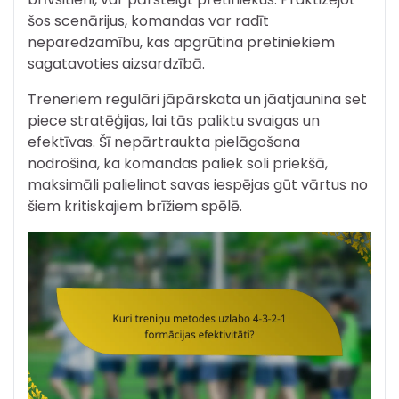
šos scenārijus, komandas var radīt
neparedzamību, kas apgrūtina pretiniekiem
sagatavoties aizsardzībā.
Treneriem regulāri jāpārskata un jāatjaunina set
piece stratēģijas, lai tās paliktu svaigas un
efektīvas. Šī nepārtraukta pielāgošana
nodrošina, ka komandas paliek soli priekšā,
maksimāli palielinot savas iespējas gūt vārtus no
šiem kritiskajiem brīžiem spēlē.