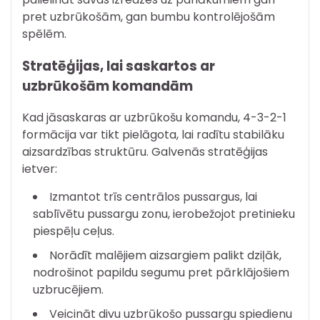
pret uzbrūkošām, gan bumbu kontrolējošām
spēlēm.
Stratēģijas, lai saskartos ar
uzbrūkošām komandām
Kad jāsaskaras ar uzbrūkošu komandu, 4-3-2-1
formācija var tikt pielāgota, lai radītu stabilāku
aizsardzības struktūru. Galvenās stratēģijas
ietver:
Izmantot trīs centrālos pussargus, lai
sablīvētu pussargu zonu, ierobežojot pretinieku
piespēļu ceļus.
Norādīt malējiem aizsargiem palikt dziļāk,
nodrošinot papildu segumu pret pārklājošiem
uzbrucējiem.
Veicināt divu uzbrūkošo pussargu spiedienu