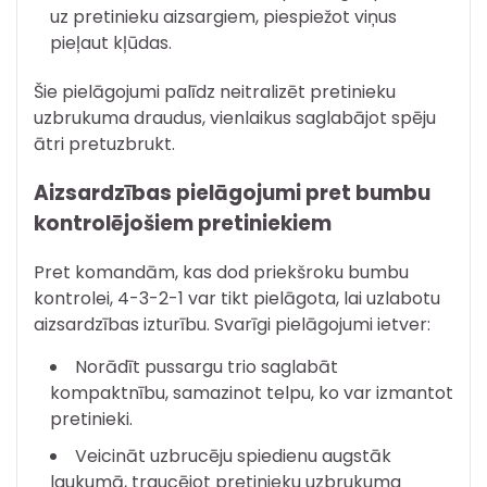
uz pretinieku aizsargiem, piespiežot viņus
pieļaut kļūdas.
Šie pielāgojumi palīdz neitralizēt pretinieku
uzbrukuma draudus, vienlaikus saglabājot spēju
ātri pretuzbrukt.
Aizsardzības pielāgojumi pret bumbu
kontrolējošiem pretiniekiem
Pret komandām, kas dod priekšroku bumbu
kontrolei, 4-3-2-1 var tikt pielāgota, lai uzlabotu
aizsardzības izturību. Svarīgi pielāgojumi ietver:
Norādīt pussargu trio saglabāt
kompaktnību, samazinot telpu, ko var izmantot
pretinieki.
Veicināt uzbrucēju spiedienu augstāk
laukumā, traucējot pretinieku uzbrukuma