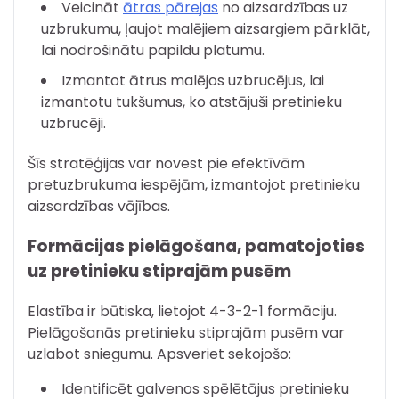
Veicināt
ātras pārejas
no aizsardzības uz
uzbrukumu, ļaujot malējiem aizsargiem pārklāt,
lai nodrošinātu papildu platumu.
Izmantot ātrus malējos uzbrucējus, lai
izmantotu tukšumus, ko atstājuši pretinieku
uzbrucēji.
Šīs stratēģijas var novest pie efektīvām
pretuzbrukuma iespējām, izmantojot pretinieku
aizsardzības vājības.
Formācijas pielāgošana, pamatojoties
uz pretinieku stiprajām pusēm
Elastība ir būtiska, lietojot 4-3-2-1 formāciju.
Pielāgošanās pretinieku stiprajām pusēm var
uzlabot sniegumu. Apsveriet sekojošo:
Identificēt galvenos spēlētājus pretinieku