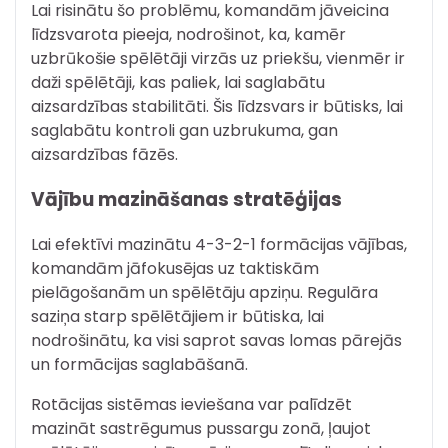
Lai risinātu šo problēmu, komandām jāveicina
līdzsvarota pieeja, nodrošinot, ka, kamēr
uzbrūkošie spēlētāji virzās uz priekšu, vienmēr ir
daži spēlētāji, kas paliek, lai saglabātu
aizsardzības stabilitāti. Šis līdzsvars ir būtisks, lai
saglabātu kontroli gan uzbrukuma, gan
aizsardzības fāzēs.
Vājību mazināšanas stratēģijas
Lai efektīvi mazinātu 4-3-2-1 formācijas vājības,
komandām jāfokusējas uz taktiskām
pielāgošanām un spēlētāju apziņu. Regulāra
saziņa starp spēlētājiem ir būtiska, lai
nodrošinātu, ka visi saprot savas lomas pārejās
un formācijas saglabāšanā.
Rotācijas sistēmas ieviešana var palīdzēt
mazināt sastrēgumus pussargu zonā, ļaujot