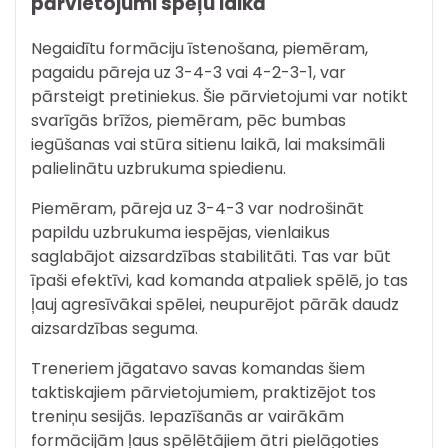
pārvietojumi spēļu laikā
Negaidītu formāciju īstenošana, piemēram,
pagaidu pāreja uz 3-4-3 vai 4-2-3-1, var
pārsteigt pretiniekus. Šie pārvietojumi var notikt
svarīgās brīžos, piemēram, pēc bumbas
iegūšanas vai stūra sitienu laikā, lai maksimāli
palielinātu uzbrukuma spiedienu.
Piemēram, pāreja uz 3-4-3 var nodrošināt
papildu uzbrukuma iespējas, vienlaikus
saglabājot aizsardzības stabilitāti. Tas var būt
īpaši efektīvi, kad komanda atpaliek spēlē, jo tas
ļauj agresīvākai spēlei, neupurējot pārāk daudz
aizsardzības seguma.
Treneriem jāgatavo savas komandas šiem
taktiskajiem pārvietojumiem, praktizējot tos
treniņu sesijās. Iepazīšanās ar vairākām
formācijām ļaus spēlētājiem ātri pielāgoties