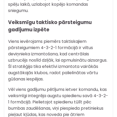
spēļu laikā, uzlabojot kopējo komandas
sniegumu.
Veiksmīgu taktisko pārsteigumu
gadījumu izpēte
Viens ievērojams piemērs taktiskajiem
pārsteigumiem 4-3-2-1 formācijā ir viltus
deviņnieka izmantošana, kad centrālais
uzbrucējs noslīd dziļāk, lai apmulsinātu aizsargus.
Šī stratēģija tika efektīvi izmantota vairākās
augstākajās klubos, radot palielinātas vārtu
gūšanas iespējas.
Vēl viens gadījumu pētījums ietver komandu, kas
veiksmīgi integrēja augstu spiedienu savā 4-3-2-
1 formācijā. Pielietojot spiedienu tūlīt pēc
bumbas zaudēšanas, viņi piespieda pretiniekus
pieļaut kļūdas, kas noveda pie ātriem