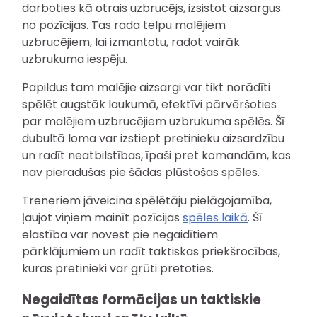
darboties kā otrais uzbrucējs, izsistot aizsargus
no pozīcijas. Tas rada telpu malējiem
uzbrucējiem, lai izmantotu, radot vairāk
uzbrukuma iespēju.
Papildus tam malējie aizsargi var tikt norādīti
spēlēt augstāk laukumā, efektīvi pārvēršoties
par malējiem uzbrucējiem uzbrukuma spēlēs. Šī
dubultā loma var izstiept pretinieku aizsardzību
un radīt neatbilstības, īpaši pret komandām, kas
nav pieradušas pie šādas plūstošas spēles.
Treneriem jāveicina spēlētāju pielāgojamība,
ļaujot viņiem mainīt pozīcijas
spēles laikā
. Šī
elastība var novest pie negaidītiem
pārklājumiem un radīt taktiskas priekšrocības,
kuras pretinieki var grūti pretoties.
Negaidītas formācijas un taktiskie