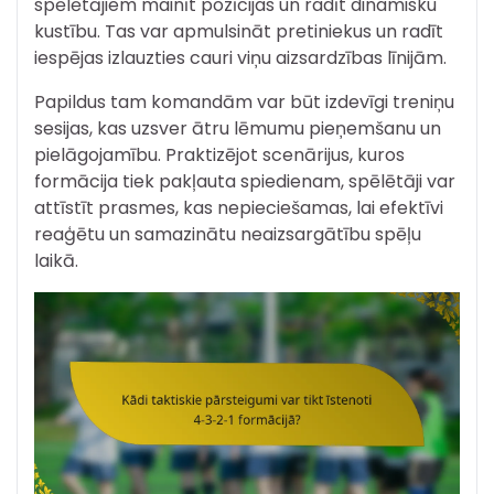
spēlētājiem mainīt pozīcijas un radīt dinamisku
kustību. Tas var apmulsināt pretiniekus un radīt
iespējas izlauzties cauri viņu aizsardzības līnijām.
Papildus tam komandām var būt izdevīgi treniņu
sesijas, kas uzsver ātru lēmumu pieņemšanu un
pielāgojamību. Praktizējot scenārijus, kuros
formācija tiek pakļauta spiedienam, spēlētāji var
attīstīt prasmes, kas nepieciešamas, lai efektīvi
reaģētu un samazinātu neaizsargātību spēļu
laikā.