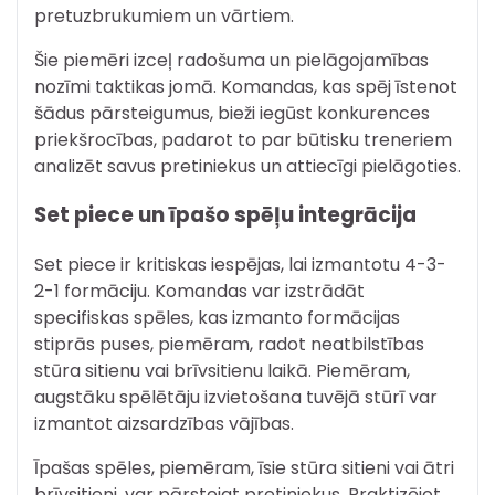
pretuzbrukumiem un vārtiem.
Šie piemēri izceļ radošuma un pielāgojamības
nozīmi taktikas jomā. Komandas, kas spēj īstenot
šādus pārsteigumus, bieži iegūst konkurences
priekšrocības, padarot to par būtisku treneriem
analizēt savus pretiniekus un attiecīgi pielāgoties.
Set piece un īpašo spēļu integrācija
Set piece ir kritiskas iespējas, lai izmantotu 4-3-
2-1 formāciju. Komandas var izstrādāt
specifiskas spēles, kas izmanto formācijas
stiprās puses, piemēram, radot neatbilstības
stūra sitienu vai brīvsitienu laikā. Piemēram,
augstāku spēlētāju izvietošana tuvējā stūrī var
izmantot aizsardzības vājības.
Īpašas spēles, piemēram, īsie stūra sitieni vai ātri
brīvsitieni, var pārsteigt pretiniekus. Praktizējot