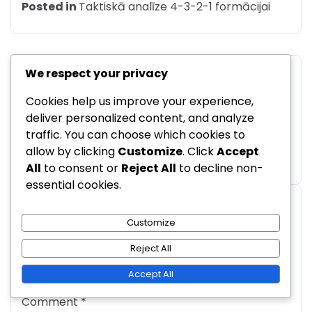
Posted in
Taktiskā analīze 4-3-2-1 formācijai
We respect your privacy
Post
Previous:
Next:
Cookies help us improve your experience,
navigation
Taktiskā elastība 4-3-
4-3-2-1 Formācija:
deliver personalized content, and analyze
2-1 formācijā: lomu
Formācijas stiprās
traffic. You can choose which cookies to
pielāgošana, situatīvā
puses, vājās puses,
allow by clicking
Customize
. Click
Accept
apziņa
situatīvās pielāgošanās
All
to consent or
Reject All
to decline non-
essential cookies.
Leave a Reply
Customize
Reject All
Your email address will not be published.
Required fields are marked
*
Accept All
Comment
*