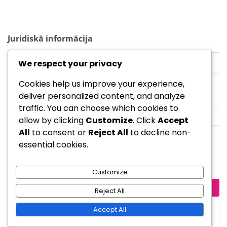
Juridiskā informācija
We respect your privacy
Sazinieties
Privātuma politika
Cookies help us improve your experience,
deliver personalized content, and analyze
Kas mēs esam
traffic. You can choose which cookies to
Sīkdatnes un izsekošana
allow by clicking
Customize
. Click
Accept
All
to consent or
Reject All
to decline non-
Noteikumi un nosacījumi
essential cookies.
Meklēt
Customize
Search
Reject All
for:
Copyright © 2026
walloftheworld.org
Theme:
Accept All
Your Blog By
Adore Themes
.