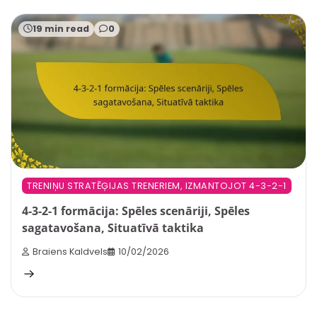
19 min read
0
TRENIŅU STRATĒĢIJAS TRENERIEM, IZMANTOJOT 4-3-2-1
4-3-2-1 formācija: Spēles scenāriji, Spēles
sagatavošana, Situatīvā taktika
Braiens Kaldvels
10/02/2026