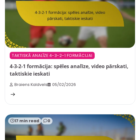
TAKTISKĀ ANALĪZE 4-3-2-1 FORMĀCIJAI
4-3-2-1 formācija: spēles analīze, video pārskati,
taktiskie ieskati
Braiens Kaldvels
05/02/2026
17 min read
0