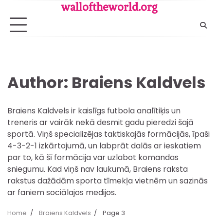
Skip
walloftheworld.org
to
content
Author:
Braiens Kaldvels
Braiens Kaldvels ir kaislīgs futbola analītiķis un
treneris ar vairāk nekā desmit gadu pieredzi šajā
sportā. Viņš specializējas taktiskajās formācijās, īpaši
4-3-2-1 izkārtojumā, un labprāt dalās ar ieskatiem
par to, kā šī formācija var uzlabot komandas
sniegumu. Kad viņš nav laukumā, Braiens raksta
rakstus dažādām sporta tīmekļa vietnēm un sazinās
ar faniem sociālajos medijos.
Home
Braiens Kaldvels
Page 3