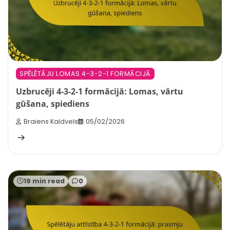
SPĒLĒTĀJU LOMAS 4-3-2-1 FORMĀCIJĀ
Uzbrucēji 4-3-2-1 formācijā: Lomas, vārtu
gūšana, spiediens
Braiens Kaldvels
05/02/2026
19 min read
0