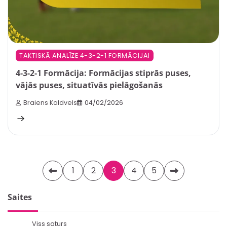
TAKTISKĀ ANALĪZE 4-3-2-1 FORMĀCIJAI
4-3-2-1 Formācija: Formācijas stiprās puses,
vājās puses, situatīvās pielāgošanās
Braiens Kaldvels
04/02/2026
Posts
1
2
3
4
5
pagination
Saites
Viss saturs