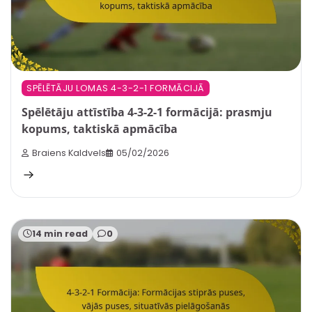
SPĒLĒTĀJU LOMAS 4-3-2-1 FORMĀCIJĀ
Spēlētāju attīstība 4-3-2-1 formācijā: prasmju
kopums, taktiskā apmācība
Braiens Kaldvels
05/02/2026
14 min read
0