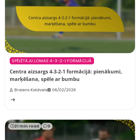
SPĒLĒTĀJU LOMAS 4-3-2-1 FORMĀCIJĀ
Centra aizsargs 4-3-2-1 formācijā: pienākumi,
marķēšana, spēle ar bumbu
Braiens Kaldvels
06/02/2026
21 min read
0