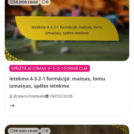
14 min read
0
SPĒLĒTĀJU LOMAS 4-3-2-1 FORMĀCIJĀ
Ietekme 4-3-2-1 formācijā: maiņas, lomu
izmaiņas, spēles ietekme
Braiens Kaldvels
09/02/2026
16 min read
0