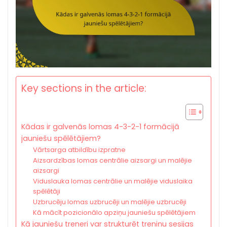
Key sections in the article:
Kādas ir galvenās lomas 4-3-2-1 formācijā
jauniešu spēlētājiem?
Vārtsarga atbildību izpratne
Aizsardzības lomas centrālie aizsargi un malējie
aizsargi
Viduslauka lomas centrālie un malējie viduslaika
spēlētāji
Uzbrucēju lomas uzbrucēji un malējie uzbrucēji
Kā mācīt pozicionālo apziņu jauniešu spēlētājiem
Kā jauniešu treneri var strukturēt treniņu sesijas