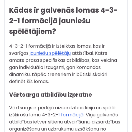
Kādas ir galvenās lomas 4-3-
2-1 formācijā jauniešu
spēlētājiem?
4-3-2-1 formācijā ir izteiktas lomas, kas ir
svarīgas
jauniešu spēlētāju
attīstībai. Katrs
amats prasa specifiskas atbildības, kas veicina
gan individuālo izaugsmi, gan komandas
dinamiku, tāpēc treneriem ir būtiski skaidri
definēt šīs lomas.
Vārtsarga atbildību izpratne
Vārtsargs ir pēdējā aizsardzības līnija un spēlē
izšķirošu lomu 4-3-2-
1 formācijā
. Viņu galvenās
atbildības ietver sitienu atvairīšanu, aizsardzības
organizēšanu un uzbrukumu uzsākšanu no