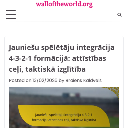
Skip
walloftheworld.org
to
content
Jauniešu spēlētāju integrācija
4-3-2-1 formācijā: attīstības
ceļi, taktiskā izglītība
Posted on
13/02/2026
by
Braiens Kaldvels