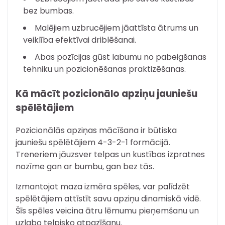
bez bumbas.
Malējiem uzbrucējiem jāattīsta ātrums un
veiklība efektīvai driblēšanai.
Abas pozīcijas gūst labumu no pabeigšanas
tehniku un pozicionēšanas praktizēšanas.
Kā mācīt pozicionālo apziņu jauniešu
spēlētājiem
Pozicionālās apziņas mācīšana ir būtiska
jauniešu spēlētājiem 4-3-2-1 formācijā.
Treneriem jāuzsver telpas un kustības izpratnes
nozīme gan ar bumbu, gan bez tās.
Izmantojot maza izmēra spēles, var palīdzēt
spēlētājiem attīstīt savu apziņu dinamiskā vidē.
Šīs spēles veicina ātru lēmumu pieņemšanu un
uzlabo telpisko atpazīšanu.