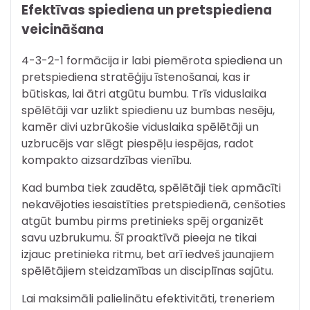
Efektīvas spiediena un pretspiediena
veicināšana
4-3-2-1 formācija ir labi piemērota spiediena un
pretspiediena stratēģiju īstenošanai, kas ir
būtiskas, lai ātri atgūtu bumbu. Trīs viduslaika
spēlētāji var uzlikt spiedienu uz bumbas nesēju,
kamēr divi uzbrūkošie viduslaika spēlētāji un
uzbrucējs var slēgt piespēļu iespējas, radot
kompakto aizsardzības vienību.
Kad bumba tiek zaudēta, spēlētāji tiek apmācīti
nekavējoties iesaistīties pretspiedienā, cenšoties
atgūt bumbu pirms pretinieks spēj organizēt
savu uzbrukumu. Šī proaktīvā pieeja ne tikai
izjauc pretinieka ritmu, bet arī iedveš jaunajiem
spēlētājiem steidzamības un disciplīnas sajūtu.
Lai maksimāli palielinātu efektivitāti, treneriem