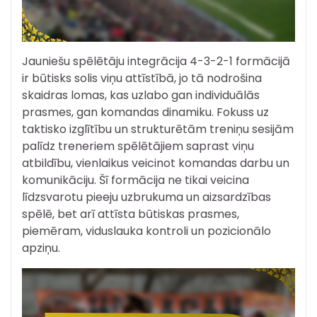
Jauniešu spēlētāju integrācija 4-3-2-1 formācijā
ir būtisks solis viņu attīstībā, jo tā nodrošina
skaidras lomas, kas uzlabo gan individuālās
prasmes, gan komandas dinamiku. Fokuss uz
taktisko izglītību un strukturētām treniņu sesijām
palīdz treneriem spēlētājiem saprast viņu
atbildību, vienlaikus veicinot komandas darbu un
komunikāciju. Šī formācija ne tikai veicina
līdzsvarotu pieeju uzbrukuma un aizsardzības
spēlē, bet arī attīsta būtiskas prasmes,
piemēram, viduslauka kontroli un pozicionālo
apziņu.