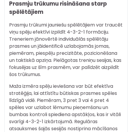
Prasmju trūkumu risināšana starp
spēlētājiem
Prasmju trūkumi jauniešu spēlētājiem var traucēt
viņu spēju efektīvi izpildīt 4-3-2-1 formāciju.
Treneriem jānovērtē individuālās spēlētāju
prasmes un jāidentificē uzlabojamās jomas,
piemēram, piespēļu precizitāte, pozicionēšana
un taktiskā apziņa. Pielāgotas treniņu sesijas, kas
fokusējas uz šīm prasmēm, var palīdzēt aizpildīt
šos trūkumus.
Maža izmēra spēļu ieviešana var būt efektīva
stratēģija, lai attīstītu būtiskas prasmes spēles
līdzīgā vidē. Piemēram, 3 pret 3 vai 4 pret 4
spēles var uzlabot lēmumu pieņemšanu un
bumbas kontroli spiediena apstākļos, kas ir vitāli
svarīgi 4-3-2-1 izkārtojumā. Regulāras
atsauksmes šajās sesijās nostiprina mācīšanos