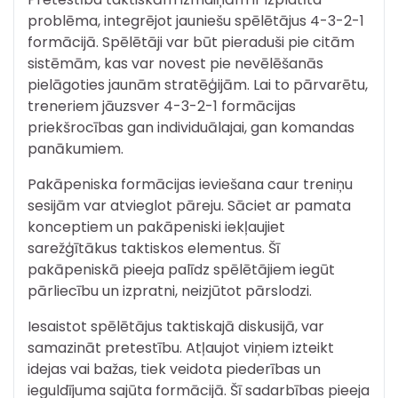
problēma, integrējot jauniešu spēlētājus 4-3-2-1
formācijā. Spēlētāji var būt pieraduši pie citām
sistēmām, kas var novest pie nevēlēšanās
pielāgoties jaunām stratēģijām. Lai to pārvarētu,
treneriem jāuzsver 4-3-2-1 formācijas
priekšrocības gan individuālajai, gan komandas
panākumiem.
Pakāpeniska formācijas ieviešana caur treniņu
sesijām var atvieglot pāreju. Sāciet ar pamata
konceptiem un pakāpeniski iekļaujiet
sarežģītākus taktiskos elementus. Šī
pakāpeniskā pieeja palīdz spēlētājiem iegūt
pārliecību un izpratni, neizjūtot pārslodzi.
Iesaistot spēlētājus taktiskajā diskusijā, var
samazināt pretestību. Atļaujot viņiem izteikt
idejas vai bažas, tiek veidota piederības un
ieguldījuma sajūta formācijā. Šī sadarbības pieeja