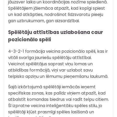
jāuzsver laika un koordinācijas nozīme spiedienā.
Spēlētājiem jāiemāca atpazīt, kad kopīgi spiest
un kad atkāpties, nodrošinot līdzsvarotu pieeju
gan uzbrukumam, gan aizsardzībai.
Spēlētāju attīstības uzlabošana caur
pozicionālo spēli
4-3-2-1 formācija veicina pozicionālo spēli, kas ir
vitāli svarīga jauniešu spēlētāju attīstībai.
Veicinot spēlētājus saprast viņu lomas un
atbildības formācijā, viņi var uzlabot savu
telpisko apziņu un lēmumu pieņemšanu laukumā.
Šajā izkārtojumā spēlētāji iemācās ieņemt
specifiskas zonas, kas palīdz viņiem atpazīt, kad
atbalstīt komandas biedrus vai radīt telpu citiem.
Šī izpratne veicina inteliģentāku spēles stilu, jo
spēlētāji kļūst prasmīgi spēles lasīšanā un