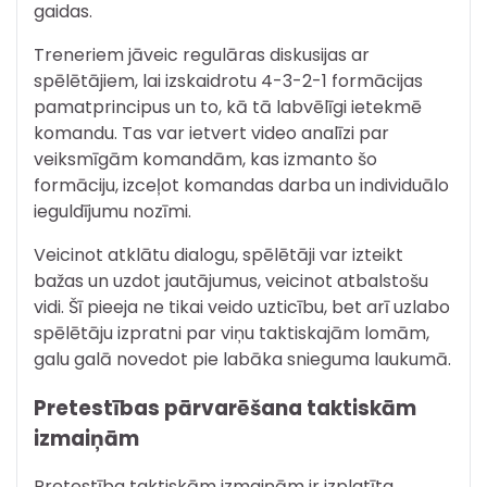
gaidas.
Treneriem jāveic regulāras diskusijas ar
spēlētājiem, lai izskaidrotu 4-3-2-1 formācijas
pamatprincipus un to, kā tā labvēlīgi ietekmē
komandu. Tas var ietvert video analīzi par
veiksmīgām komandām, kas izmanto šo
formāciju, izceļot komandas darba un individuālo
ieguldījumu nozīmi.
Veicinot atklātu dialogu, spēlētāji var izteikt
bažas un uzdot jautājumus, veicinot atbalstošu
vidi. Šī pieeja ne tikai veido uzticību, bet arī uzlabo
spēlētāju izpratni par viņu taktiskajām lomām,
galu galā novedot pie labāka snieguma laukumā.
Pretestības pārvarēšana taktiskām
izmaiņām
Pretestība taktiskām izmaiņām ir izplatīta