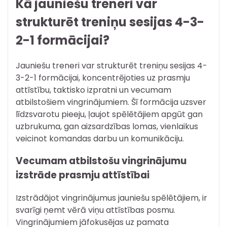
Kā jauniešu treneri var
strukturēt treniņu sesijas 4-3-
2-1 formācijai?
Jauniešu treneri var strukturēt treniņu sesijas 4-
3-2-1 formācijai, koncentrējoties uz prasmju
attīstību, taktisko izpratni un vecumam
atbilstošiem vingrinājumiem. Šī formācija uzsver
līdzsvarotu pieeju, ļaujot spēlētājiem apgūt gan
uzbrukuma, gan aizsardzības lomas, vienlaikus
veicinot komandas darbu un komunikāciju.
Vecumam atbilstošu vingrinājumu
izstrāde prasmju attīstībai
Izstrādājot vingrinājumus jauniešu spēlētājiem, ir
svarīgi ņemt vērā viņu attīstības posmu.
Vingrinājumiem jāfokusējas uz pamata