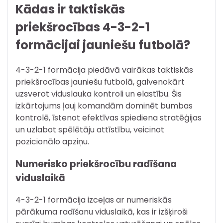
Kādas ir taktiskās
priekšrocības 4-3-2-1
formācijai jauniešu futbolā?
4-3-2-1 formācija piedāvā vairākas taktiskās
priekšrocības jauniešu futbolā, galvenokārt
uzsverot viduslauka kontroli un elastību. Šis
izkārtojums ļauj komandām dominēt bumbas
kontrolē, īstenot efektīvas spiediena stratēģijas
un uzlabot spēlētāju attīstību, veicinot
pozicionālo apziņu.
Numerisko priekšrocību radīšana
viduslaikā
4-3-2-1 formācija izceļas ar numeriskās
pārākuma radīšanu viduslaikā, kas ir izšķiroši