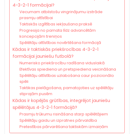
4-3-2-1 formācijai?
Vecumam atbilstošu vingrinājumu izstrāde
prasmju attīstībai
Taktiskās izglītības iekļaušana praksē
Progresija no pamata līdz advancētām
koncepcijām treniņos
Spēlētāju attīstības novērtēšana formācijā
Kādas ir taktiskās priekšrocības 4-3-2-1
formācijai jauniešu futbolā?
Numerisko priekšrocību radīšana viduslaikā
Efektīvas spiediena un pretspiediena veicināšana
Spēlētāju attīstības uzlabošana caur pozicionālo
spēli
Taktikas pielāgošana, pamatojoties uz spēlētāju
stiprajām pusēm
Kādas ir kopējās grūtības, integrējot jauniešu
spēlētājus 4-3-2-1 formācijā?
Prasmju trūkumu risināšana starp spēlētājiem
Spēlētāju gaidu un izpratnes pārvaldība
Pretestības pārvarēšana taktiskām izmaiņām