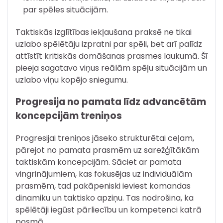
par spēles situācijām.
Taktiskās izglītības iekļaušana praksē ne tikai
uzlabo spēlētāju izpratni par spēli, bet arī palīdz
attīstīt kritiskās domāšanas prasmes laukumā. Šī
pieeja sagatavo viņus reālām spēļu situācijām un
uzlabo viņu kopējo sniegumu.
Progresija no pamata līdz advancētām
koncepcijām treniņos
Progresijai treniņos jāseko strukturētai ceļam,
pārejot no pamata prasmēm uz sarežģītākām
taktiskām koncepcijām. Sāciet ar pamata
vingrinājumiem, kas fokusējas uz individuālām
prasmēm, tad pakāpeniski ieviest komandas
dinamiku un taktisko apziņu. Tas nodrošina, ka
spēlētāji iegūst pārliecību un kompetenci katrā
posmā.