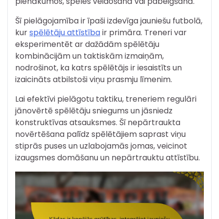
pienākumos, spēles veidošanā vai pabeigšanā.
Šī pielāgojamība ir īpaši izdevīga jauniešu futbolā,
kur
spēlētāju attīstība
ir primāra. Treneri var
eksperimentēt ar dažādām spēlētāju
kombinācijām un taktiskām izmaiņām,
nodrošinot, ka katrs spēlētājs ir iesaistīts un
izaicināts atbilstoši viņu prasmju līmenim.
Lai efektīvi pielāgotu taktiku, treneriem regulāri
jānovērtē spēlētāju sniegums un jāsniedz
konstruktīvas atsauksmes. Šī nepārtraukta
novērtēšana palīdz spēlētājiem saprast viņu
stiprās puses un uzlabojamās jomas, veicinot
izaugsmes domāšanu un nepārtrauktu attīstību.