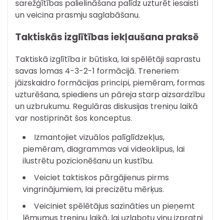
sarežģītības palielināšana palīdz uzturēt iesaisti
un veicina prasmju saglabāšanu.
Taktiskās izglītības iekļaušana praksē
Taktiskā izglītība ir būtiska, lai spēlētāji saprastu
savas lomas 4-3-2-1 formācijā. Treneriem
jāizskaidro formācijas principi, piemēram, formas
uzturēšana, spiediens un pāreja starp aizsardzību
un uzbrukumu. Regulāras diskusijas treniņu laikā
var nostiprināt šos konceptus.
Izmantojiet vizuālos palīglīdzekļus,
piemēram, diagrammas vai videoklipus, lai
ilustrētu pozicionēšanu un kustību.
Veiciet taktiskos pārgājienus pirms
vingrinājumiem, lai precizētu mērķus.
Veiciniet spēlētājus sazināties un pieņemt
lēmumus treniņu laikā, lai uzlabotu viņu izpratni