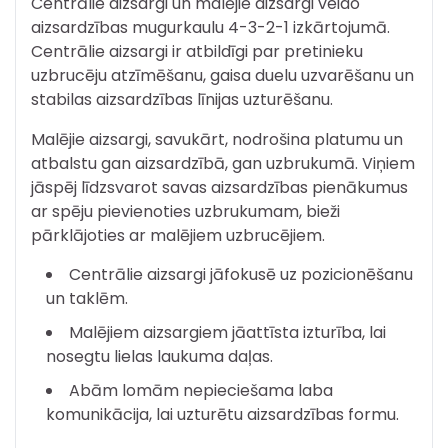
Centrālie aizsargi un malējie aizsargi veido
aizsardzības mugurkaulu 4-3-2-1 izkārtojumā.
Centrālie aizsargi ir atbildīgi par pretinieku
uzbrucēju atzīmēšanu, gaisa duelu uzvarēšanu un
stabilas aizsardzības līnijas uzturēšanu.
Malējie aizsargi, savukārt, nodrošina platumu un
atbalstu gan aizsardzībā, gan uzbrukumā. Viņiem
jāspēj līdzsvarot savas aizsardzības pienākumus
ar spēju pievienoties uzbrukumam, bieži
pārklājoties ar malējiem uzbrucējiem.
Centrālie aizsargi jāfokusē uz pozicionēšanu
un taklēm.
Malējiem aizsargiem jāattīsta izturība, lai
nosegtu lielas laukuma daļas.
Abām lomām nepieciešama laba
komunikācija, lai uzturētu aizsardzības formu.