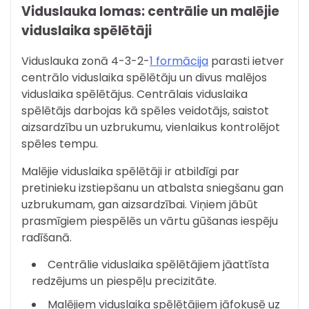
Viduslauka lomas: centrālie un malējie
viduslaika spēlētāji
Viduslauka zonā 4-3-2-
1 formācija
parasti ietver
centrālo viduslaika spēlētāju un divus malējos
viduslaika spēlētājus. Centrālais viduslaika
spēlētājs darbojas kā spēles veidotājs, saistot
aizsardzību un uzbrukumu, vienlaikus kontrolējot
spēles tempu.
Malējie viduslaika spēlētāji ir atbildīgi par
pretinieku izstiepšanu un atbalsta sniegšanu gan
uzbrukumam, gan aizsardzībai. Viņiem jābūt
prasmīgiem piespēlēs un vārtu gūšanas iespēju
radīšanā.
Centrālie viduslaika spēlētājiem jāattīsta
redzējums un piespēļu precizitāte.
Malējiem viduslaika spēlētājiem jāfokusē uz