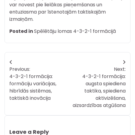
var novest pie lielākas pieņemšanas un
entuziasma par īstenotajām taktiskajām
izmaiņām.
Posted in
Spēlētāju lomas 4-3-2-1 formācijā
Post
Previous:
Next:
navigation
4-3-2-1 formācija:
4-3-2-1 formācija:
formāciju variācijas,
augsta spiediena
hibrīdās sistēmas,
taktika, spiediena
taktiskā inovācija
aktivizēšana,
aizsardzības atgūšana
Leave a Reply