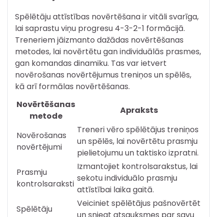
Spēlētāju attīstības novērtēšana ir vitāli svarīga,
lai saprastu viņu progresu 4-3-2-1 formācijā.
Treneriem jāizmanto dažādas novērtēšanas
metodes, lai novērtētu gan individuālās prasmes,
gan komandas dinamiku. Tas var ietvert
novērošanas novērtējumus treniņos un spēlēs,
kā arī formālas novērtēšanas.
Novērtēšanas
Apraksts
metode
Treneri vēro spēlētājus treniņos
Novērošanas
un spēlēs, lai novērtētu prasmju
novērtējumi
pielietojumu un taktisko izpratni.
Izmantojiet kontrolsarakstus, lai
Prasmju
sekotu individuālo prasmju
kontrolsaraksti
attīstībai laika gaitā.
Veiciniet spēlētājus pašnovērtēt
Spēlētāju
un sniegt atsauksmes par savu