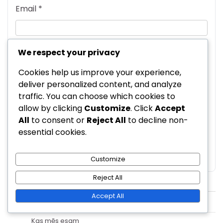
Email
*
We respect your privacy
Website
Cookies help us improve your experience,
deliver personalized content, and analyze
traffic. You can choose which cookies to
Save my name, email, and website in this
allow by clicking
Customize
. Click
Accept
browser for the next time I comment.
All
to consent or
Reject All
to decline non-
essential cookies.
Customize
Saites
Reject All
Accept All
Viss saturs
Kas mēs esam