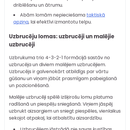
driblēšanu un ātrumu.
Abām lomām nepieciešama
taktiskā
apziņa
, lai efektīvi izmantotu telpu.
Uzbrucēju lomas: uzbrucēji un malējie
uzbrucēji
Uzbrukuma trio 4-3-2-1 formācijā sastāv no
uzbrucēja un diviem malējiem uzbrucējiem.
Uzbrucējs ir galvenokārt atbildīgs par vārtu
gūšanu un viņam jābūt prasmīgam pabeigšanā
un pozicionēšanā.
Malējie uzbrucēji spēlē izšķirošu lomu platuma
radīšanā un piespēļu sniegšanā. Viņiem jāspēj
uzbrukt aizsargiem un sniegt piespēles, vienlaikus
sekojot atpakaļ, lai atbalstītu aizsardzību.
Uzbrucējiem jāstrādā pie savas kustības