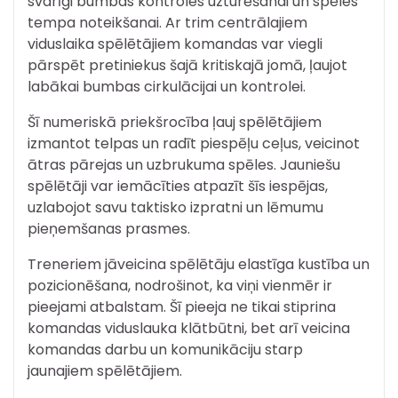
svarīgi bumbas kontroles uzturēšanai un spēles
tempa noteikšanai. Ar trim centrālajiem
viduslaika spēlētājiem komandas var viegli
pārspēt pretiniekus šajā kritiskajā jomā, ļaujot
labākai bumbas cirkulācijai un kontrolei.
Šī numeriskā priekšrocība ļauj spēlētājiem
izmantot telpas un radīt piespēļu ceļus, veicinot
ātras pārejas un uzbrukuma spēles. Jauniešu
spēlētāji var iemācīties atpazīt šīs iespējas,
uzlabojot savu taktisko izpratni un lēmumu
pieņemšanas prasmes.
Treneriem jāveicina spēlētāju elastīga kustība un
pozicionēšana, nodrošinot, ka viņi vienmēr ir
pieejami atbalstam. Šī pieeja ne tikai stiprina
komandas viduslauka klātbūtni, bet arī veicina
komandas darbu un komunikāciju starp
jaunajiem spēlētājiem.