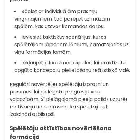
Sāciet ar individuālām prasmju
vingrinājumiem, tad pārejiet uz mazām
spēlēm, kas uzsver komandas darbu.
Ieviesiet taktiskus scenārijus, kuros
spēlētājiem jāpieņem lēmumi, pamatojoties uz
viņu formācijas lomām.
Iekļaujiet pilna izmēra spēles, lai praktizētu
apgūto koncepciju pielietošanu reālistiskā vidē.
Regulāri novērtējiet spēlētāju izpratni un
prasmes, lai pielāgotu progresiju viņu
vajadzībām. Šī pielāgojamā pieeja palīdz uzturēt
motivāciju un nodrošina, ka spēlētāji tiek
izaicināti atbilstoši.
Spēlētāju attīstības novērtēšana
formācijā