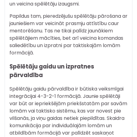
un veicina spēlētāju izaugsmi.
Papildus tam, pieredzējušu spēlētāju pārošana ar
jauniešiem var veicināt prasmju attīstību caur
mentorēšanu. Tas ne tikai palīdz jaunākiem
spēlētājiem mācīties, bet arī veicina komandas
saliedētību un izpratni par taktiskajām lomām
formācijā.
Spēlētāju gaidu un izpratnes
pārvaldība
Spēlētāju gaidu pārvaldība ir būtiska veiksmīgai
integrācijai 4-3-2-1 formācijā. Jaunie spēlētāji
var būt ar iepriekšējām priekšstatām par savām
lomām vai taktisko sistēmu, kas var novest pie
vilšanās, ja viņu gaidas netiek piepildītas. Skaidra
komunikācija par individuālajām lomām un
atbildībām formācijā var palīdzēt saskaņot