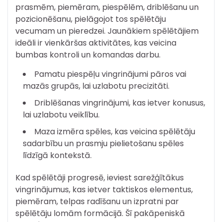
prasmēm, piemēram, piespēlēm, driblēšanu un
pozicionēšanu, pielāgojot tos spēlētāju
vecumam un pieredzei. Jaunākiem spēlētājiem
ideāli ir vienkāršas aktivitātes, kas veicina
bumbas kontroli un komandas darbu.
Pamatu piespēļu vingrinājumi pāros vai
mazās grupās, lai uzlabotu precizitāti.
Driblēšanas vingrinājumi, kas ietver konusus,
lai uzlabotu veiklību.
Maza izmēra spēles, kas veicina spēlētāju
sadarbību un prasmju pielietošanu spēles
līdzīgā kontekstā.
Kad spēlētāji progresē, ieviest sarežģītākus
vingrinājumus, kas ietver taktiskos elementus,
piemēram, telpas radīšanu un izpratni par
spēlētāju lomām formācijā. Šī pakāpeniskā