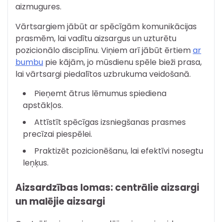
aizmugures.
Vārtsargiem jābūt ar spēcīgām komunikācijas
prasmēm, lai vadītu aizsargus un uzturētu
pozicionālo disciplīnu. Viņiem arī jābūt ērtiem
ar
bumbu
pie kājām, jo mūsdienu spēle bieži prasa,
lai vārtsargi piedalītos uzbrukuma veidošanā.
Pieņemt ātrus lēmumus spiediena
apstākļos.
Attīstīt spēcīgas izsniegšanas prasmes
precīzai piespēlei.
Praktizēt pozicionēšanu, lai efektīvi nosegtu
leņķus.
Aizsardzības lomas: centrālie aizsargi
un malējie aizsargi