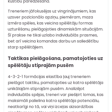
kustību paredzēšanā.
Treneriem jāfokusējas uz vingrinājumiem, kas
uzsver pozicionālo apziņu, piemēram, maza
izmēra spēles, kas veicina spēlētāju formas
uzturēšanu, pielāgojoties dinamiskām situācijām.
Šī prakse ne tikai uzlabo individuālās prasmes,
bet arī veicina komandas darbu un saliedētību
starp spēlētājiem.
Taktikas pielāgošana, pamatojoties uz
spēlētāju stiprajām pusēm
4-3-2-1 formācijas elastība ļauj treneriem
pielāgot taktiku, pamatojoties uz katra spēlētāja
unikālajām stiprajām pusēm. Analizējot
individuālās spējas, treneri var piešķirt lomas, kas
maksimāli palielina katra spēlētāja potenciālu,
neatkarīgi no tā, vai viņi izceļas aizsardzības