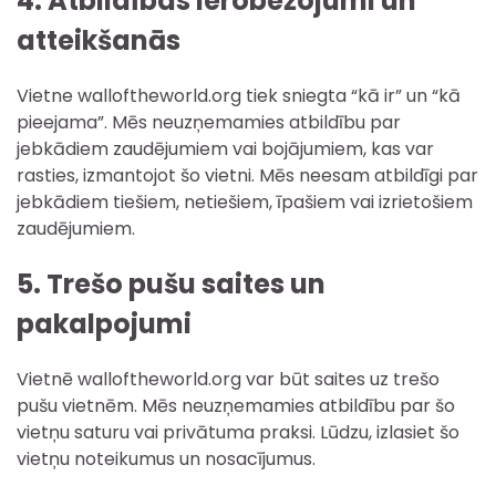
4. Atbildības ierobežojumi un
atteikšanās
Vietne walloftheworld.org tiek sniegta “kā ir” un “kā
pieejama”. Mēs neuzņemamies atbildību par
jebkādiem zaudējumiem vai bojājumiem, kas var
rasties, izmantojot šo vietni. Mēs neesam atbildīgi par
jebkādiem tiešiem, netiešiem, īpašiem vai izrietošiem
zaudējumiem.
5. Trešo pušu saites un
pakalpojumi
Vietnē walloftheworld.org var būt saites uz trešo
pušu vietnēm. Mēs neuzņemamies atbildību par šo
vietņu saturu vai privātuma praksi. Lūdzu, izlasiet šo
vietņu noteikumus un nosacījumus.